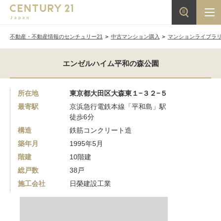
不動産・不動産情報のセンチュリー21
中古マンション購入
マンションライブラ
エンゼルハイム平和の森公園
所在地
東京都大田区大森東１−３２−５
最寄駅
京浜急行電鉄本線「平和島」駅
徒歩6分
構造
鉄筋コンクリート造
築年月
1995年5月
階建
10階建
総戸数
38戸
施工会社
日榮建設工業