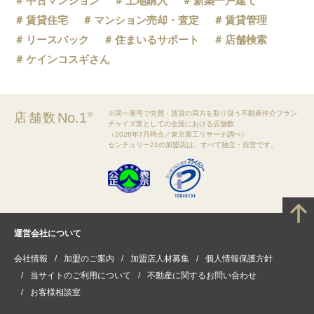
中古マンション
土地購入
新築一戸建て
賃貸住宅
マンション売却・査定
賃貸管理
リースバック
住まいるサポート
店舗検索
ケインコスギさん
※同一屋号で売買・賃貸の両方を取り扱う不動産仲介フラン
No.1
店舗数
※
チャイズ業としての全国における店舗数
（2026年7月時点／東京商工リサーチ調べ）
センチュリー21の加盟店は、すべて独立・自営です。
運営会社について
会社情報
加盟のご案内
加盟店人材募集
個人情報保護方針
当サイトのご利用について
不動産に関するお問い合わせ
お客様相談室