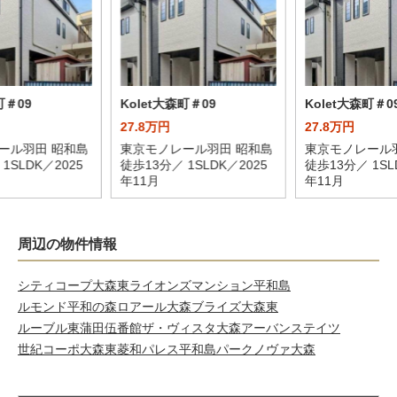
町＃09
Kolet大森町＃09
Kolet大森町＃0
27.8万円
27.8万円
ール羽田 昭和島
東京モノレール羽田 昭和島
東京モノレール
1SLDK／2025
徒歩13分／ 1SLDK／2025
徒歩13分／ 1SL
年11月
年11月
周辺の物件情報
シティコープ大森東
ライオンズマンション平和島
ルモンド平和の森
ロアール大森
ブライズ大森東
ルーブル東蒲田伍番館
ザ・ヴィスタ大森アーバンステイツ
世紀コーポ大森東
菱和パレス平和島
パークノヴァ大森