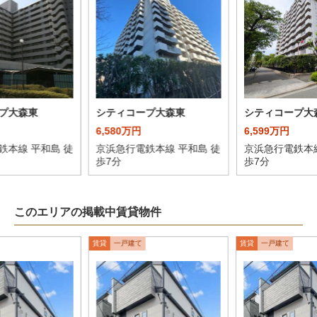
プ大森東
シティコープ大森東
シティコープ大
6,580万円
6,599万円
鉄本線 平和島 徒
京浜急行電鉄本線 平和島 徒
京浜急行電鉄本線
歩7分
歩7分
このエリアの掲載中賃貸物件
賃貸
一戸建て
賃貸
一戸建て