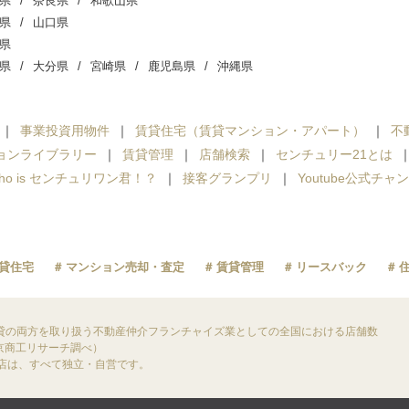
県
奈良県
和歌山県
県
山口県
県
県
大分県
宮崎県
鹿児島県
沖縄県
事業投資用物件
賃貸住宅（賃貸マンション・アパート）
不
ョンライブラリー
賃貸管理
店舗検索
センチュリー21とは
ho is センチュリワン君！？
接客グランプリ
Youtube公式チャ
貸住宅
マンション売却・査定
賃貸管理
リースバック
貸の両方を取り扱う不動産仲介フランチャイズ業としての全国における店舗数
東京商工リサーチ調べ）
盟店は、すべて独立・自営です。