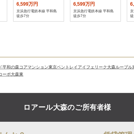
6,599万円
6,599万円
6
京浜急行電鉄本線 平和島
京浜急行電鉄本線 平和島
京
徒歩7分
徒歩7分
徒
ド平和の森
コアマンション東京ベントレイ
アイフェリーク大森
ルーブル
コーポ大森東
ロアール大森の
ご所有者様