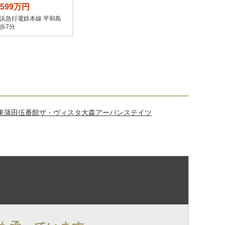
,599万円
浜急行電鉄本線 平和島
歩7分
東蒲田伍番館
ザ・ヴィスタ大森アーバンステイツ