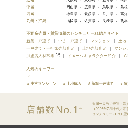
近畿
大阪府
京都府
滋賀県
兵庫
中国
岡山県
広島県
鳥取県
島根
四国
徳島県
愛媛県
香川県
高知
九州・沖縄
福岡県
佐賀県
長崎県
熊本
不動産売買・賃貸情報のセンチュリー21総合サイト
新築一戸建て
中古一戸建て
マンション
土地
一戸建て・一軒家売却査定
土地売却査定
マンシ
加盟店人材募集
イメージキャラクター紹介
W
人気のキーワー
ド
中古マンション
土地購入
新築一戸建て
賃
※同一屋号で売買・賃
No.1
店舗数
※
（2026年7月時点／
センチュリー21の加