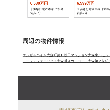
6,580万円
6,599万円
京浜急行電鉄本線 平和島
京浜急行電鉄本線 平和島
徒歩7分
徒歩7分
周辺の物件情報
エンゼルハイム大森町第６
朝日マンション大森東
ルモン
トーシンフェニックス大森町
スカイコート大森第２
世紀