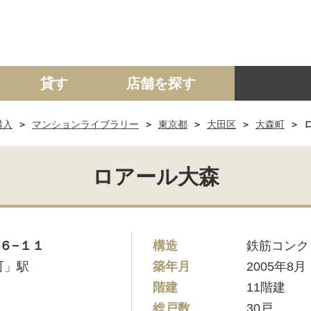
貸す
店舗を探す
購入
マンションライブラリー
東京都
大田区
大森町
建て
マンション
土地
事業投資用
ロアール大森
６−１１
構造
鉄筋コンク
町」駅
築年月
2005年8月
階建
11階建
総戸数
30戸