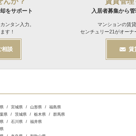
せんか？
賃貸管理
却をサポート
入居者募集から管
らカンタン入力。
マンションの賃
けます！
センチュリー21がオー
ご相談
賃
県
宮城県
山形県
福島県
葉県
茨城県
栃木県
群馬県
県
石川県
福井県
県