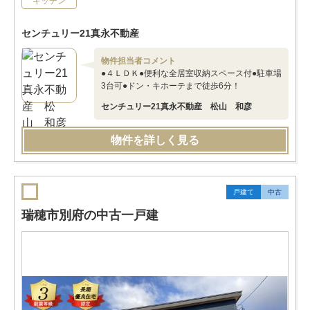
キッチン
センチュリー21真永不動産
物件担当者コメント
●４ＬＤＫ●便利な全居室収納スペース付●駐車場
3台可●ドン・キホーテまで徒歩6分！
センチュリー21真永不動産 松山 和彦
物件を詳しく見る
戸建て
中古
瑞穂市別府の中古一戸建