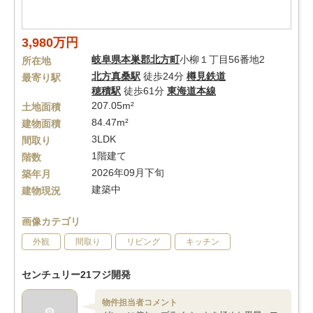
3,980万円
岐阜県
本巣郡北方町
小柳１丁目56番地2
所在地
北方真桑駅
徒歩24分
樽見鉄道
最寄り駅
穂積駅
徒歩61分
東海道本線
207.05m²
土地面積
84.47m²
建物面積
3LDK
間取り
1階建て
階数
2026年09月下旬
築年月
建築中
建物現況
画像カテゴリ
外観
間取り
リビング
キッチン
センチュリー21フジ開発
物件担当者コメント