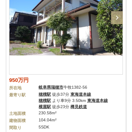
950万円
岐阜県
瑞穂市
牛牧1382-56
所在地
穂積駅
徒歩37分
東海道本線
最寄り駅
穂積駅
より車9分 3.50km
東海道本線
横屋駅
徒歩23分
樽見鉄道
230.58m²
土地面積
104.04m²
建物面積
5SDK
間取り