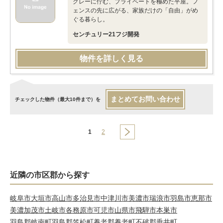
グレーに佇む、プライベートを極めた平屋。フ
ェンスの先に広がる、家族だけの「自由」がめ
ぐる暮らし。
センチュリー21フジ開発
物件を詳しく見る
まとめてお問い合わせ
チェックした物件（最大10件まで）を
1
2
近隣の市区郡から探す
岐阜市
大垣市
高山市
多治見市
中津川市
美濃市
瑞浪市
羽島市
恵那市
美濃加茂市
土岐市
各務原市
可児市
山県市
飛騨市
本巣市
羽島郡岐南町
羽島郡笠松町
養老郡養老町
不破郡垂井町