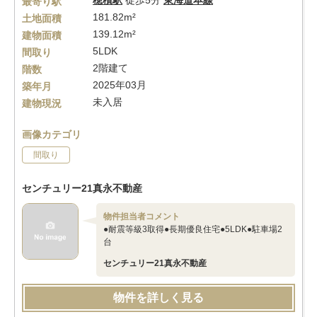
穂積駅
徒歩5分
東海道本線
最寄り駅
181.82m²
土地面積
139.12m²
建物面積
5LDK
間取り
2階建て
階数
2025年03月
築年月
未入居
建物現況
画像カテゴリ
間取り
センチュリー21真永不動産
物件担当者コメント
●耐震等級3取得●長期優良住宅●5LDK●駐車場2
台
センチュリー21真永不動産
物件を詳しく見る