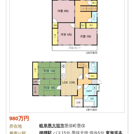
980万円
岐阜県
大垣市
墨俣町墨俣
所在地
穂積駅
バス15分 墨俣北停 停歩5分
東海道本
最寄り駅