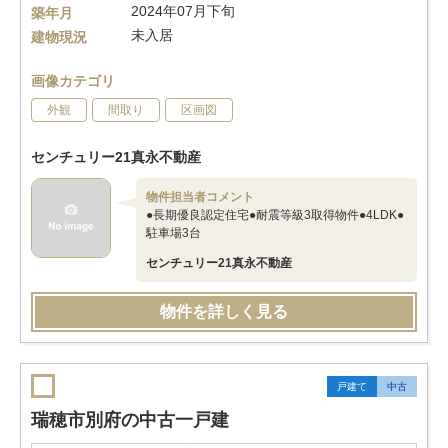
2024年07月下旬
築年月
未入居
建物現況
画像カテゴリ
外観
間取り
区画図
センチュリー21真永不動産
物件担当者コメント
●長期優良認定住宅●耐震等級3取得物件●4LDK●
駐車場3台
センチュリー21真永不動産
物件を詳しく見る
戸建て
中古
瑞穂市別府の中古一戸建