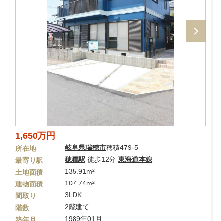
1,650万円
岐阜県
瑞穂市
穂積479-5
所在地
穂積駅
徒歩12分
東海道本線
最寄り駅
135.91m²
土地面積
107.74m²
建物面積
3LDK
間取り
2階建て
階数
1989年01月
築年月