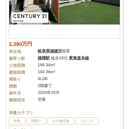
2,390万円
岐阜県
瑞穂市
稲里
所在地
穂積駅
徒歩18分
東海道本線
最寄り駅
186.34m²
土地面積
104.36m²
建物面積
4LDK
間取り
2階建て
階数
2020年10月
築年月
空家
建物現況
画像カテゴリ
外観
間取り
その他現地
リビング