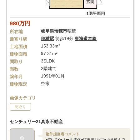
980万円
岐阜県
瑞穂市
穂積
所在地
穂積駅
徒歩19分
東海道本線
最寄り駅
153.33m²
土地面積
97.31m²
建物面積
3SLDK
間取り
2階建て
階数
1991年01月
築年月
空家
建物現況
画像カテゴリ
間取り
センチュリー21真永不動産
物件担当者コメント
●3SLDK●オール電化●駐車場2台可●小学校まで