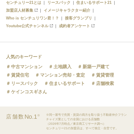
センチュリー21とは
リースバック
住まいるサポート21
加盟店人材募集
イメージキャラクター紹介
Who is センチュリワン君！？
接客グランプリ
Youtube公式チャンネル
成約者アンケート
人気のキーワード
中古マンション
土地購入
新築一戸建て
賃貸住宅
マンション売却・査定
賃貸管理
リースバック
住まいるサポート
店舗検索
ケインコスギさん
※同一屋号で売買・賃貸の両方を取り扱う不動産仲介フラン
No.1
店舗数
※
チャイズ業としての全国における店舗数
（2026年7月時点／東京商工リサーチ調べ）
センチュリー21の加盟店は、すべて独立・自営です。