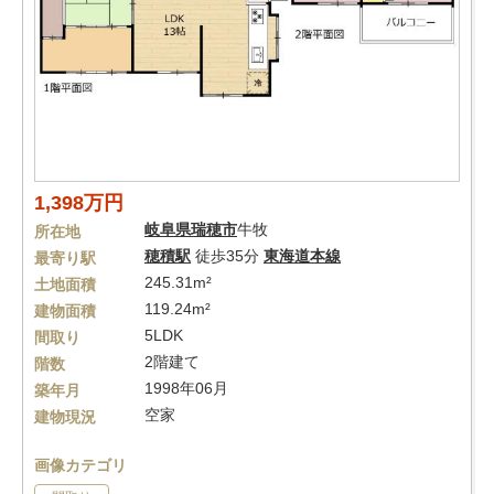
1,398万円
岐阜県
瑞穂市
牛牧
所在地
穂積駅
徒歩35分
東海道本線
最寄り駅
245.31m²
土地面積
119.24m²
建物面積
5LDK
間取り
2階建て
階数
1998年06月
築年月
空家
建物現況
画像カテゴリ