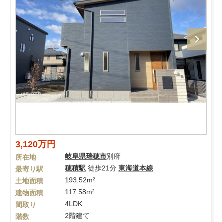
3,120万円
岐阜県
瑞穂市
別府
所在地
穂積駅
徒歩21分
東海道本線
最寄り駅
193.52m²
土地面積
117.58m²
建物面積
4LDK
間取り
2階建て
階数