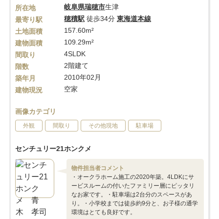
岐阜県
瑞穂市
生津
所在地
穂積駅
徒歩34分
東海道本線
最寄り駅
157.60m²
土地面積
109.29m²
建物面積
4SLDK
間取り
2階建て
階数
2010年02月
築年月
空家
建物現況
画像カテゴリ
外観
間取り
その他現地
駐車場
センチュリー21ホンクメ
物件担当者コメント
・オークラホーム施工の2020年築。4LDKにサ
ービスルームの付いたファミリー層にピッタリ
なお家です。・駐車場は2台分のスペースがあ
り。・小学校までは徒歩約9分と、お子様の通学
環境はとても良好です。