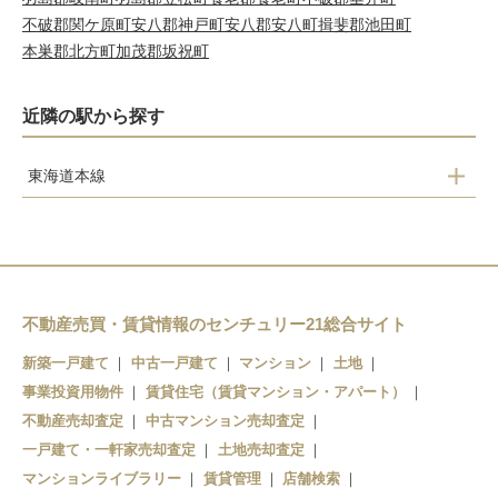
不破郡関ケ原町
安八郡神戸町
安八郡安八町
揖斐郡池田町
本巣郡北方町
加茂郡坂祝町
近隣の駅から探す
東海道本線
荒尾
美濃赤坂
垂井
関ケ原
不動産売買・賃貸情報のセンチュリー21総合サイト
新築一戸建て
中古一戸建て
マンション
土地
事業投資用物件
賃貸住宅（賃貸マンション・アパート）
不動産売却査定
中古マンション売却査定
一戸建て・一軒家売却査定
土地売却査定
マンションライブラリー
賃貸管理
店舗検索