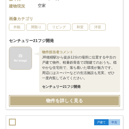
空家
建物現況
画像カテゴリ
外観
間取り
リビング
和室
洋室
センチュリー21フジ開発
物件担当者コメント
JR穂積駅から徒歩12分の場所に位置する中古の
戸建て物件。軽量鉄骨造で2階建てのおうち。穏
やかな住宅街で、落ち着いた環境が魅力です。
周辺にはスーパーなどの生活施設も充実。ぜひ
一度内覧してみてください。
センチュリー21フジ開発
物件を詳しく見る
戸建て
中古