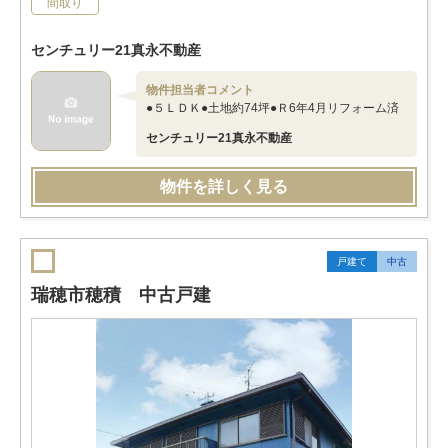
間取り
センチュリー21真永不動産
物件担当者コメント
●５ＬＤＫ●土地約74坪●Ｒ6年4月リフォーム済
センチュリー21真永不動産
物件を詳しく見る
戸建て
中古
瑞穂市穂積 中古戸建