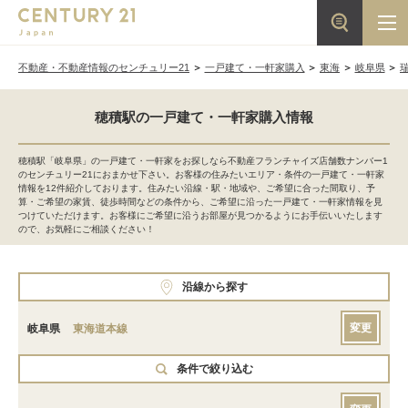
不動産・不動産情報のセンチュリー21
一戸建て・一軒家購入
東海
岐阜県
穂積駅の一戸建て・一軒家購入情報
穂積駅「岐阜県」の一戸建て・一軒家をお探しなら不動産フランチャイズ店舗数ナンバー1
のセンチュリー21におまかせ下さい。お客様の住みたいエリア・条件の一戸建て・一軒家
情報を12件紹介しております。住みたい沿線・駅・地域や、ご希望に合った間取り、予
算・ご希望の家賃、徒歩時間などの条件から、ご希望に沿った一戸建て・一軒家情報を見
つけていただけます。お客様にご希望に沿うお部屋が見つかるようにお手伝いいたします
ので、お気軽にご相談ください！
沿線から探す
変更
岐阜県
東海道本線
条件で絞り込む