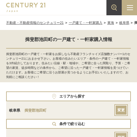
不動産・不動産情報のセンチュリー21
一戸建て・一軒家購入
東海
岐阜県
揖斐郡池田町の一戸建て・一軒家購入情報
揖斐郡池田町の一戸建て・一軒家をお探しなら不動産フランチャイズ店舗数ナンバー1のセ
ンチュリー21におまかせ下さい。お客様の住みたいエリア・条件の一戸建て・一軒家情報
を3件紹介しております。住みたい沿線・駅・地域や、ご希望に合った間取り、予算・ご希
望の家賃、徒歩時間などの条件から、ご希望に沿った一戸建て・一軒家情報を見つけてい
ただけます。お客様にご希望に沿うお部屋が見つかるようにお手伝いいたしますので、お
気軽にご相談ください！
エリアから探す
変更
岐阜県
揖斐郡池田町
条件で絞り込む