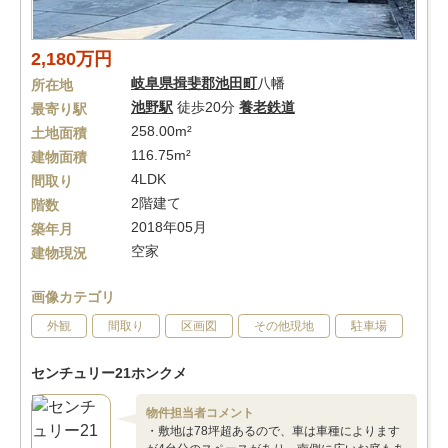
2,180万円
岐阜県
揖斐郡池田町
八幡
所在地
池野駅
徒歩20分
養老鉄道
最寄り駅
258.00m²
土地面積
116.75m²
建物面積
4LDK
間取り
2階建て
階数
2018年05月
築年月
空家
建物現況
画像カテゴリ
外観
間取り
区画図
その他現地
駐車場
センチュリー21ホンクメ
物件担当者コメント
・敷地は78坪超あるので、車は車種によります