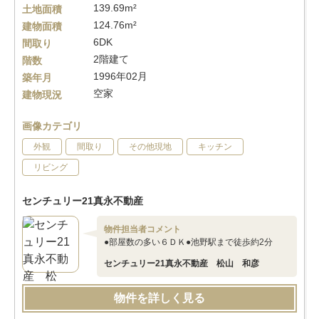
139.69m²
土地面積
124.76m²
建物面積
6DK
間取り
2階建て
階数
1996年02月
築年月
空家
建物現況
画像カテゴリ
外観
間取り
その他現地
キッチン
リビング
センチュリー21真永不動産
物件担当者コメント
●部屋数の多い６ＤＫ●池野駅まで徒歩約2分
センチュリー21真永不動産 松山 和彦
物件を詳しく見る