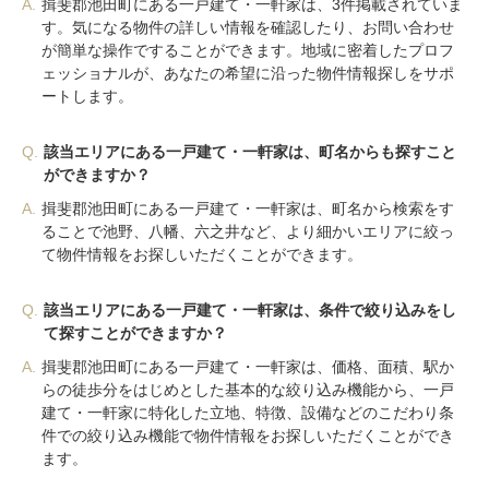
A.
揖斐郡池田町にある一戸建て・一軒家は、3件掲載されていま
す。気になる物件の詳しい情報を確認したり、お問い合わせ
が簡単な操作ですることができます。地域に密着したプロフ
ェッショナルが、あなたの希望に沿った物件情報探しをサポ
ートします。
Q.
該当エリアにある一戸建て・一軒家は、町名からも探すこと
ができますか？
A.
揖斐郡池田町にある一戸建て・一軒家は、町名から検索をす
ることで池野、八幡、六之井など、より細かいエリアに絞っ
て物件情報をお探しいただくことができます。
Q.
該当エリアにある一戸建て・一軒家は、条件で絞り込みをし
て探すことができますか？
A.
揖斐郡池田町にある一戸建て・一軒家は、価格、面積、駅か
らの徒歩分をはじめとした基本的な絞り込み機能から、一戸
建て・一軒家に特化した立地、特徴、設備などのこだわり条
件での絞り込み機能で物件情報をお探しいただくことができ
ます。