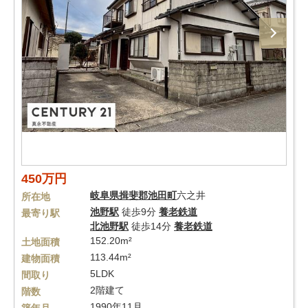
450万円
岐阜県
揖斐郡池田町
六之井
所在地
池野駅
徒歩9分
養老鉄道
最寄り駅
北池野駅
徒歩14分
養老鉄道
152.20m²
土地面積
113.44m²
建物面積
5LDK
間取り
2階建て
階数
1990年11月