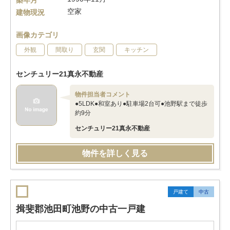
築年月
空家
建物現況
画像カテゴリ
外観
間取り
玄関
キッチン
センチュリー21真永不動産
物件担当者コメント
●5LDK●和室あり●駐車場2台可●池野駅まで徒歩
約9分
センチュリー21真永不動産
物件を詳しく見る
戸建て
中古
揖斐郡池田町池野の中古一戸建