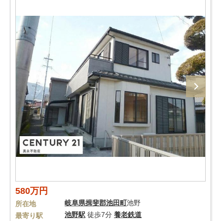
580万円
岐阜県
揖斐郡池田町
池野
所在地
池野駅
徒歩7分
養老鉄道
最寄り駅