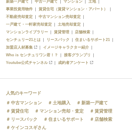
新築一戸建て
中古一戸建て
マンション
土地
事業投資用物件
賃貸住宅（賃貸マンション・アパート）
不動産売却査定
中古マンション売却査定
一戸建て・一軒家売却査定
土地売却査定
マンションライブラリー
賃貸管理
店舗検索
センチュリー21とは
リースバック
住まいるサポート21
加盟店人材募集
イメージキャラクター紹介
Who is センチュリワン君！？
接客グランプリ
Youtube公式チャンネル
成約者アンケート
人気のキーワード
中古マンション
土地購入
新築一戸建て
賃貸住宅
マンション売却・査定
賃貸管理
リースバック
住まいるサポート
店舗検索
ケインコスギさん