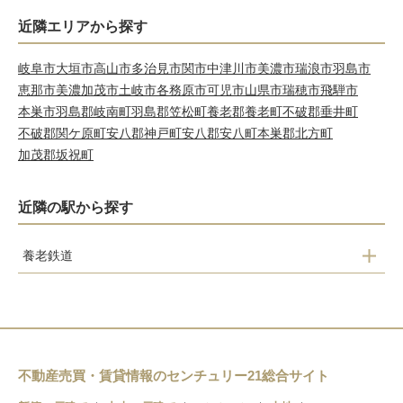
近隣エリアから探す
岐阜市
大垣市
高山市
多治見市
関市
中津川市
美濃市
瑞浪市
羽島市
恵那市
美濃加茂市
土岐市
各務原市
可児市
山県市
瑞穂市
飛騨市
本巣市
羽島郡岐南町
羽島郡笠松町
養老郡養老町
不破郡垂井町
不破郡関ケ原町
安八郡神戸町
安八郡安八町
本巣郡北方町
加茂郡坂祝町
近隣の駅から探す
養老鉄道
美濃本郷駅
北池野駅
池野駅
不動産売買・賃貸情報のセンチュリー21総合サイト