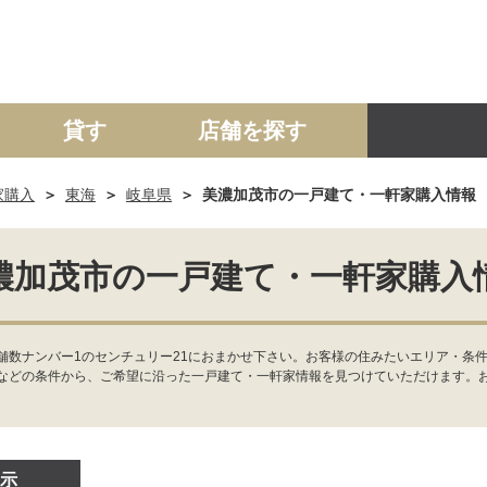
貸す
店舗を探す
家購入
東海
岐阜県
美濃加茂市の一戸建て・一軒家購入情報
建て
マンション
土地
事業投資用
濃加茂市の一戸建て・一軒家購入
舗数ナンバー1のセンチュリー21におまかせ下さい。お客様の住みたいエリア・条件
などの条件から、ご希望に沿った一戸建て・一軒家情報を見つけていただけます。
示