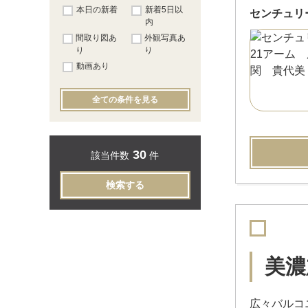
本日の新着
新着5日以
センチュリ
内
間取り図あ
外観写真あ
り
り
動画あり
全ての条件を見る
30
該当件数
件
検索する
美濃
広々バルコ