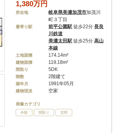
1,380万円
岐阜県
美濃加茂市
加茂川
所在地
町３丁目
前平公園駅
徒歩22分
長良
最寄り駅
川鉄道
美濃太田駅
徒歩25分
高山
本線
174.14m²
土地面積
119.18m²
建物面積
5DK
間取り
2階建て
階数
1991年05月
築年月
空家
建物現況
画像カテゴリ
外観
間取り
玄関