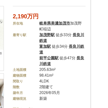
2,190万円
岐阜県
美濃加茂市
加茂野
所在地
町稲辺
加茂野駅
徒歩33分
長良川
最寄り駅
鉄道
富加駅
徒歩34分
長良川鉄
道
前平公園駅
徒歩47分
長良
川鉄道
205.63m²
土地面積
98.41m²
建物面積
4LDK
間取り
2階建て
階数
2026年05月
築年月
新築
建物現況