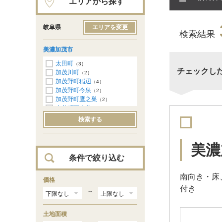
エリアから探す
岐阜県
エリアを変更
検索結果
美濃加茂市
太田町
（3）
チェックし
加茂川町
（2）
加茂野町稲辺
（4）
加茂野町今泉
（2）
加茂野町鷹之巣
（2）
古井町下古井
（4）
新池町
（1）
検索する
蜂屋町上蜂屋
（2）
本郷町
（7）
西町
（3）
美濃
条件で絞り込む
南向き・床
価格
付き
～
土地面積