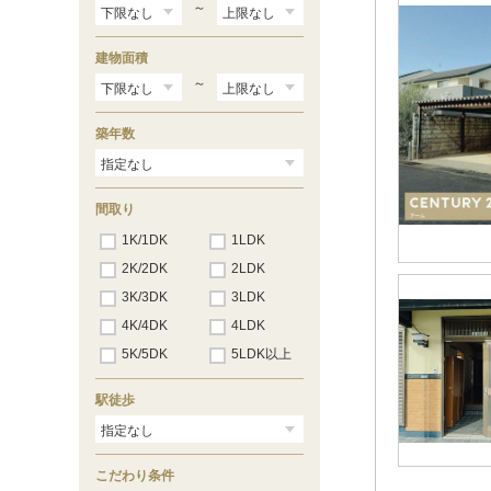
～
建物面積
～
築年数
間取り
1K/1DK
1LDK
2K/2DK
2LDK
3K/3DK
3LDK
4K/4DK
4LDK
5K/5DK
5LDK以上
駅徒歩
こだわり条件