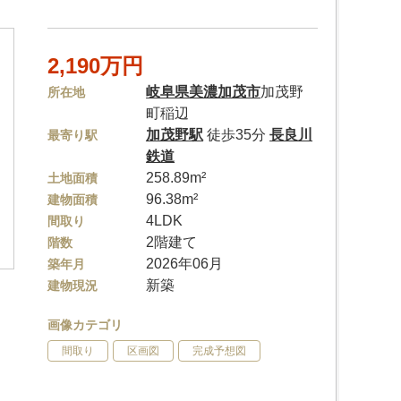
2,190万円
岐阜県
美濃加茂市
加茂野
所在地
町稲辺
加茂野駅
徒歩35分
長良川
最寄り駅
鉄道
258.89m²
土地面積
96.38m²
建物面積
4LDK
間取り
2階建て
階数
2026年06月
築年月
新築
建物現況
画像カテゴリ
間取り
区画図
完成予想図