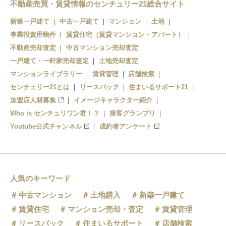
御嵩駅
不動産売買・賃貸情報のセンチュリー21総合サイト
新築一戸建て
中古一戸建て
マンション
土地
事業投資用物件
賃貸住宅（賃貸マンション・アパート）
不動産売却査定
中古マンション売却査定
一戸建て・一軒家売却査定
土地売却査定
マンションライブラリー
賃貸管理
店舗検索
センチュリー21とは
リースバック
住まいるサポート21
加盟店人材募集
イメージキャラクター紹介
Who is センチュリワン君！？
接客グランプリ
Youtube公式チャンネル
成約者アンケート
人気のキーワード
中古マンション
土地購入
新築一戸建て
賃貸住宅
マンション売却・査定
賃貸管理
リースバック
住まいるサポート
店舗検索