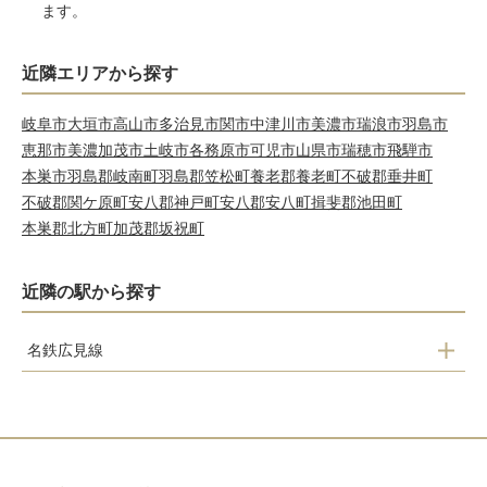
ます。
近隣エリアから探す
岐阜市
大垣市
高山市
多治見市
関市
中津川市
美濃市
瑞浪市
羽島市
恵那市
美濃加茂市
土岐市
各務原市
可児市
山県市
瑞穂市
飛騨市
本巣市
羽島郡岐南町
羽島郡笠松町
養老郡養老町
不破郡垂井町
不破郡関ケ原町
安八郡神戸町
安八郡安八町
揖斐郡池田町
本巣郡北方町
加茂郡坂祝町
近隣の駅から探す
名鉄広見線
顔戸駅
御嵩口駅