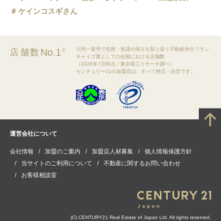
ケインコスギさん
※同一屋号で売買・賃貸の両方を取り扱う不動産仲介フラン
No.1
店舗数
※
チャイズ業としての全国における店舗数
（2026年7月時点／東京商工リサーチ調べ）
センチュリー21の加盟店は、すべて独立・自営です。
運営会社について
会社情報
加盟のご案内
加盟店人材募集
個人情報保護方針
当サイトのご利用について
不動産に関するお問い合わせ
お客様相談室
(C) CENTURY21 Real Estate of Japan Ltd. All rights reserved.