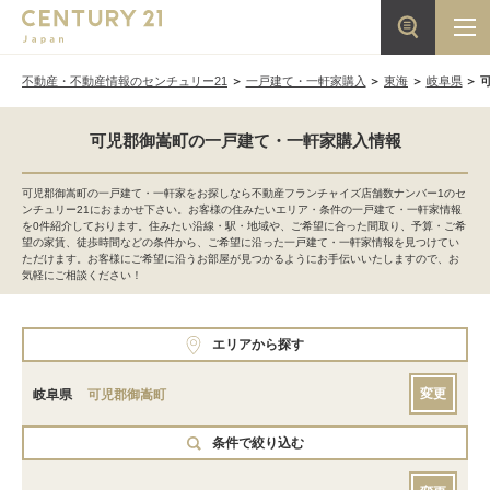
不動産・不動産情報のセンチュリー21
一戸建て・一軒家購入
東海
岐阜県
可児郡御嵩町の一戸建て・一軒家購入情報
可児郡御嵩町の一戸建て・一軒家をお探しなら不動産フランチャイズ店舗数ナンバー1のセ
ンチュリー21におまかせ下さい。お客様の住みたいエリア・条件の一戸建て・一軒家情報
を0件紹介しております。住みたい沿線・駅・地域や、ご希望に合った間取り、予算・ご希
望の家賃、徒歩時間などの条件から、ご希望に沿った一戸建て・一軒家情報を見つけてい
ただけます。お客様にご希望に沿うお部屋が見つかるようにお手伝いいたしますので、お
気軽にご相談ください！
エリアから探す
変更
岐阜県
可児郡御嵩町
条件で絞り込む