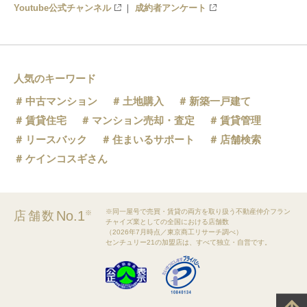
Youtube公式チャンネル
成約者アンケート
人気のキーワード
中古マンション
土地購入
新築一戸建て
賃貸住宅
マンション売却・査定
賃貸管理
リースバック
住まいるサポート
店舗検索
ケインコスギさん
※同一屋号で売買・賃貸の両方を取り扱う不動産仲介フラン
No.1
店舗数
※
チャイズ業としての全国における店舗数
（2026年7月時点／東京商工リサーチ調べ）
センチュリー21の加盟店は、すべて独立・自営です。