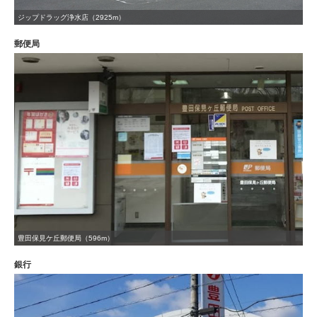
ジップドラッグ浄水店（2925m）
郵便局
豊田保見ケ丘郵便局（596m）
銀行