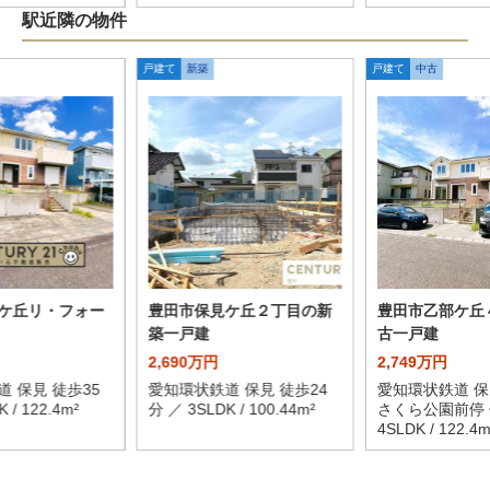
駅近隣の物件
戸建て
新築
戸建て
中古
ケ丘リ・フォー
豊田市保見ケ丘２丁目の新
豊田市乙部ケ丘
築一戸建
古一戸建
2,690万円
2,749万円
 保見 徒歩35
愛知環状鉄道 保見 徒歩24
愛知環状鉄道 保
 / 122.4m²
分 ／ 3SLDK / 100.44m²
さくら公園前停 
4SLDK / 122.4m