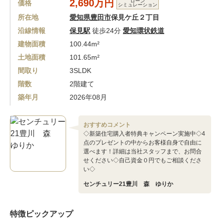
2,690万円
ローン
価格
シミュレーション
所在地
愛知県豊田市
保見ケ丘２丁目
沿線情報
保見駅
徒歩24分
愛知環状鉄道
建物面積
100.44m²
土地面積
101.65m²
間取り
3SLDK
階数
2階建て
築年月
2026年08月
おすすめコメント
◇新築住宅購入者特典キャンペーン実施中◇4
点のプレゼントの中からお客様自身で自由に
選べます！詳細は当社スタッフまで、お問合
せください◇自己資金０円でもご相談くださ
い◇
センチュリー21豊川 森 ゆりか
特徴ピックアップ