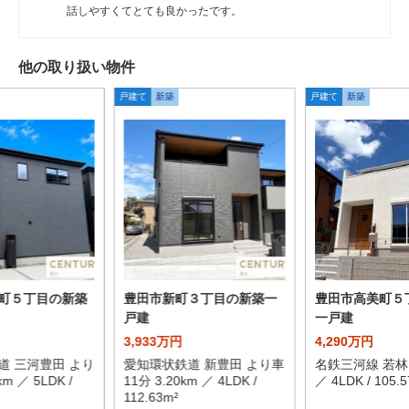
話しやすくてとても良かったです。
他の取り扱い物件
戸建て
新築
戸建て
新築
町５丁目の新築
豊田市新町３丁目の新築一
豊田市高美町５
戸建
一戸建
3,933万円
4,290万円
道 三河豊田 より
愛知環状鉄道 新豊田 より車
名鉄三河線 若林
m ／ 5LDK /
11分 3.20km ／ 4LDK /
／ 4LDK / 105.5
112.63m²