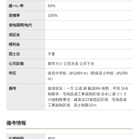
建ぺい率
60%
容積率
100%
借地期間/地代
保証金
権利金
国土法
不要
公共設備
都市ガス 公営水道 公共下水
学区
保見中学校（約1884 m）/西保見小学校（約299
m）
備考
接道状況：一方 公道 南 幅員9m 地勢：平坦 法令
制限等：宅地造成工事規制区域 法令に基づくそ
の他制限事項：建基法22条指定区域 宅地造成
工事規制区域 高さ制限10ｍ
備考情報
引渡時期
相談