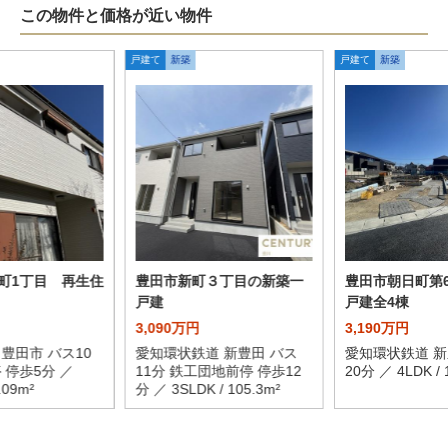
この物件と価格が近い物件
戸建て
新築
戸建て
新築
町1丁目 再生住
豊田市新町３丁目の新築一
豊田市朝日町第
戸建
戸建全4棟
3,090万円
3,190万円
豊田市 バス10
愛知環状鉄道 新豊田 バス
愛知環状鉄道 新
 停歩5分 ／
11分 鉄工団地前停 停歩12
20分 ／ 4LDK / 
.09m²
分 ／ 3SLDK / 105.3m²