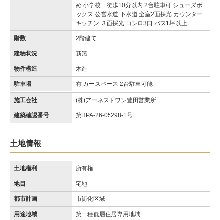
め 小学校 徒歩10分以内 2台駐車可 シューズボ
ックス 公営水道 下水道 全室2面採光 カウンター
キッチン ３面採光 コンロ3口 バス1坪以上
階数
2階建て
建物状況
新築
物件構造
木造
駐車場
有 カースペース 2台駐車可能
施工会社
(株)アーネストワン豊田営業所
建築確認番号
第HPA-26-05298-1号
土地情報
土地権利
所有権
地目
宅地
都市計画
市街化区域
用途地域
第一種低層住居専用地域