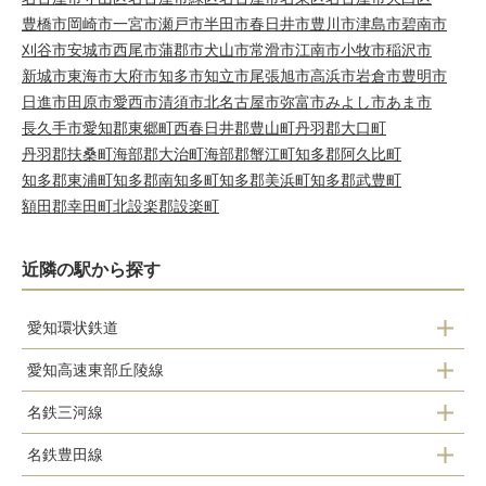
豊橋市
岡崎市
一宮市
瀬戸市
半田市
春日井市
豊川市
津島市
碧南市
刈谷市
安城市
西尾市
蒲郡市
犬山市
常滑市
江南市
小牧市
稲沢市
新城市
東海市
大府市
知多市
知立市
尾張旭市
高浜市
岩倉市
豊明市
日進市
田原市
愛西市
清須市
北名古屋市
弥富市
みよし市
あま市
長久手市
愛知郡東郷町
西春日井郡豊山町
丹羽郡大口町
丹羽郡扶桑町
海部郡大治町
海部郡蟹江町
知多郡阿久比町
知多郡東浦町
知多郡南知多町
知多郡美浜町
知多郡武豊町
額田郡幸田町
北設楽郡設楽町
近隣の駅から探す
愛知環状鉄道
愛知高速東部丘陵線
三河上郷駅
名鉄三河線
陶磁資料館南駅
永覚駅
名鉄豊田線
猿投駅
八草駅
末野原駅