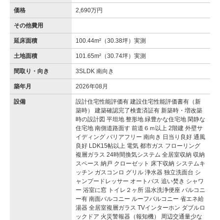
価格
2,690万円
その他費用
延床面積
100.44m²（30.38坪）実測
土地面積
101.65m²（30.74坪）実測
間取り・向き
3SLDK 南向き
築年月
2026年08月
設備
設計住宅性能評価有 建設住宅性能評価書有（新
築時） 建築確認完了検査済証有 新築時・増改築
時の設計図 平坦地 整形地 緑豊かな住宅地 閑静な
住宅地 南側道路面す 前道６ｍ以上 2階建 外壁サ
イディング バリアフリー 南向き 日当り良好 通風
良好 LDK15帖以上 電気 都市ガス フローリング
複層ガラス 24時間換気システム 全居室収納 収納
スペース 納戸 クローゼット 床下収納 システムキ
ッチン ガスコンロ グリル 浄水器 独立洗面台 シ
ャンプードレッサー オートバス 追い焚き シャワ
ー 浴室に窓 トイレ２ヶ所 温水洗浄便座 バルコニ
ー有 南面バルコニー ルーフバルコニー 省エネ給
湯器 全居室複層ガラス TVインターホン ダブルロ
ックドア 火災警報器（報知機） 周辺交通量少な