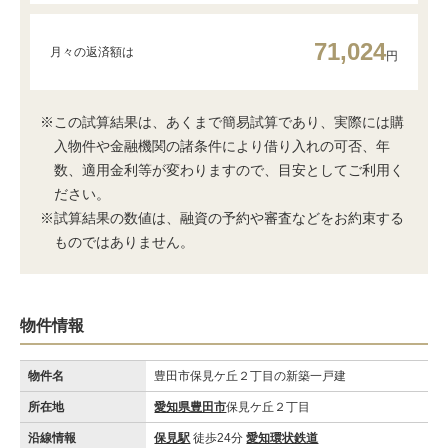
71,024
月々の返済額は
円
※この試算結果は、あくまで簡易試算であり、実際には購
入物件や金融機関の諸条件により借り入れの可否、年
数、適用金利等が変わりますので、目安としてご利用く
ださい。
※試算結果の数値は、融資の予約や審査などをお約束する
ものではありません。
物件情報
物件名
豊田市保見ケ丘２丁目の新築一戸建
所在地
愛知県豊田市
保見ケ丘２丁目
沿線情報
保見駅
徒歩24分
愛知環状鉄道