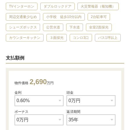
TVインターホン
ダブルロックドア
火災警報器（報知機）
周辺交通量少なめ
小学校 徒歩10分以内
2台駐車可
シューズボックス
公営水道
下水道
全室2面採光
カウンターキッチン
３面採光
コンロ3口
バス1坪以上
支払額例
2,690
物件価格
万円
金利
頭金
ボーナス
返済期間