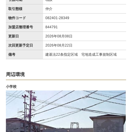
取引態様
仲介
物件コード
082401-28349
加盟店整理番号
844791
更新日
2026年08月08日
次回更新予定日
2026年08月22日
備考
建基法22条指定区域 宅地造成工事規制区域
周辺環境
小学校