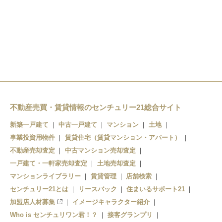
浄水駅
平戸橋駅
三河豊田駅
上豊田駅
越戸駅
新上挙母駅
梅坪駅
梅坪駅
新豊田駅
豊田市駅
豊田市駅
愛環梅坪駅
上挙母駅
四郷駅
不動産売買・賃貸情報のセンチュリー21総合サイト
土橋駅
貝津駅
新築一戸建て
中古一戸建て
マンション
土地
竹村駅
事業投資用物件
賃貸住宅（賃貸マンション・アパート）
保見駅
不動産売却査定
中古マンション売却査定
若林駅
篠原駅
一戸建て・一軒家売却査定
土地売却査定
マンションライブラリー
賃貸管理
店舗検索
三河八橋駅
八草駅
センチュリー21とは
リースバック
住まいるサポート21
加盟店人材募集
イメージキャラクター紹介
Who is センチュリワン君！？
接客グランプリ