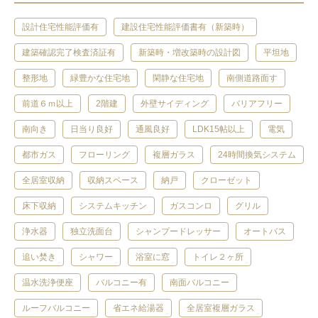
設計住宅性能評価有
建設住宅性能評価書有（新築時）
建築確認完了検査済証有
新築時・増改築時の設計図
平坦地
整形地
緑豊かな住宅地
閑静な住宅地
南側道路面す
前道６ｍ以上
2階建
外壁サイディング
バリアフリー
南向き
日当り良好
通風良好
LDK15帖以上
電気
都市ガス
フローリング
複層ガラス
24時間換気システム
全居室収納
収納スペース
納戸
クローゼット
床下収納
システムキッチン
ガスコンロ
グリル
浄水器
独立洗面台
シャンプードレッサー
オートバス
追い焚き
シャワー
浴室に窓
トイレ２ヶ所
温水洗浄便座
バルコニー有
南面バルコニー
ルーフバルコニー
省エネ給湯器
全居室複層ガラス