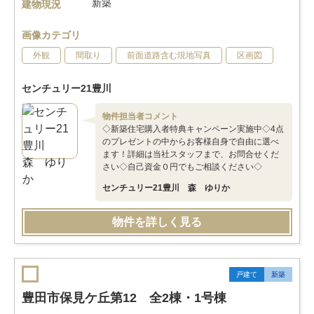
新築
建物現況
画像カテゴリ
外観
間取り
前面道路含む現地写真
区画図
センチュリー21豊川
物件担当者コメント
◇新築住宅購入者特典キャンペーン実施中◇4点
のプレゼントの中からお客様自身で自由に選べ
ます！詳細は当社スタッフまで、お問合せくだ
さい◇自己資金０円でもご相談ください◇
センチュリー21豊川 森 ゆりか
物件を詳しく見る
戸建て
新築
豊田市保見ケ丘第12 全2棟・1号棟