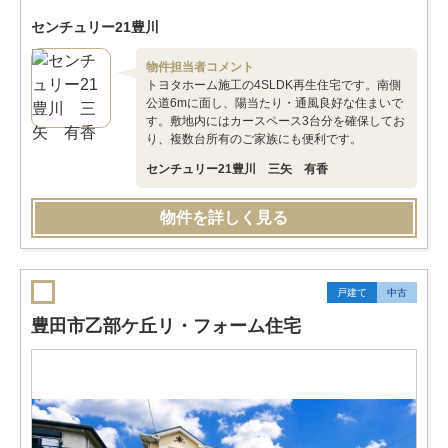
センチュリー21豊川
物件担当者コメント
トヨタホーム施工の4SLDK再生住宅です。南側
公道6mに面し、陽当たり・通風良好な住まいで
す。敷地内にはカースペース3台分を確保してお
り、複数台所有のご家族にも便利です。
センチュリー21豊川 三矢 有香
物件を詳しく見る
戸建て
中古
豊田市乙部ケ丘リ・フォーム住宅