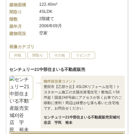
122.40m²
建物面積
4SLDK
間取り
2階建て
階数
2006年09月
築年月
空家
建物現況
画像カテゴリ
外観
間取り
その他
リビング
センチュリー21中部住まいる不動産販売
物件担当者コメント
豊田市【乙部ケ丘】4SLDKリフォーム住宅！ト
ヨタホーム施工の太陽光発電住宅！敷地広々58
坪超！国道248号線にアクセスが良くお車でのご
移動に便利！周辺は緑豊かな落ち着いた住宅地
です。お問合せください
センチュリー21中部住まいる不動産販売安城刈
谷店 宇民 裕未