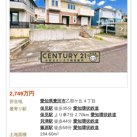
2,749万円
愛知県
豊田市
乙部ケ丘４丁目
所在地
保見駅
徒歩35分
愛知環状鉄道
最寄り駅
保見駅
より車7分 2.70km
愛知環状鉄道
貝津駅
徒歩44分
愛知環状鉄道
篠原駅
徒歩58分
愛知環状鉄道
194.60m²
土地面積