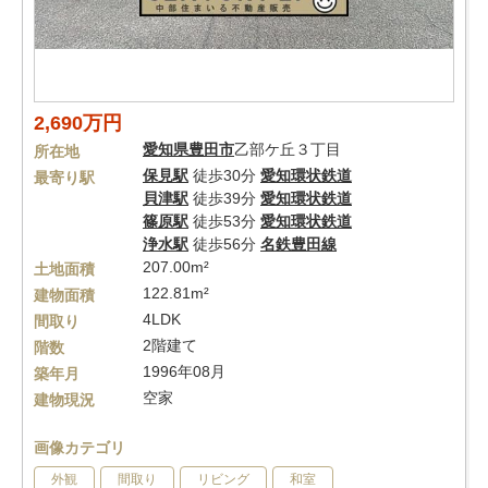
2,690万円
愛知県
豊田市
乙部ケ丘３丁目
所在地
保見駅
徒歩30分
愛知環状鉄道
最寄り駅
貝津駅
徒歩39分
愛知環状鉄道
篠原駅
徒歩53分
愛知環状鉄道
浄水駅
徒歩56分
名鉄豊田線
207.00m²
土地面積
122.81m²
建物面積
4LDK
間取り
2階建て
階数
1996年08月
築年月
空家
建物現況
画像カテゴリ
外観
間取り
リビング
和室