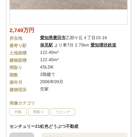
2,749万円
愛知県
豊田市
乙部ケ丘４丁目15-16
所在地
保見駅
より車7分 2.70km
愛知環状鉄道
最寄り駅
122.40m²
土地面積
122.40m²
建物面積
4SLDK
間取り
2階建て
階数
2006年09月
築年月
空家
建物現況
画像カテゴリ
外観
間取り
リビング
センチュリー21虹色どうぶつ不動産