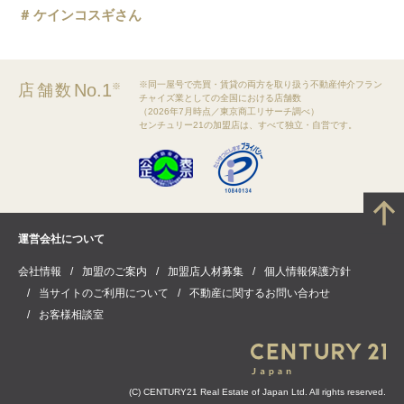
ケインコスギさん
※同一屋号で売買・賃貸の両方を取り扱う不動産仲介フラン
No.1
店舗数
※
チャイズ業としての全国における店舗数
（2026年7月時点／東京商工リサーチ調べ）
センチュリー21の加盟店は、すべて独立・自営です。
運営会社について
会社情報
加盟のご案内
加盟店人材募集
個人情報保護方針
当サイトのご利用について
不動産に関するお問い合わせ
お客様相談室
(C) CENTURY21 Real Estate of Japan Ltd. All rights reserved.