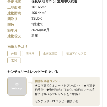
保見駅
徒歩24分
愛知環状鉄道
最寄り駅
101.65m²
土地面積
100.44m²
建物面積
3SLDK
間取り
2階建て
階数
2026年08月
築年月
新築
建物現況
画像カテゴリ
外観
間取り
全体区画図
交通アクセス図
玄関
センチュリー21ハッピー住まいる
物件担当者コメント
★ご内覧でクオカードをプレゼント！★内覧予
約受付中◆資料請求も可能◇ご成約頂いたお客
様には選べるプレゼントをご準備☆
センチュリー21ハッピー住まいる