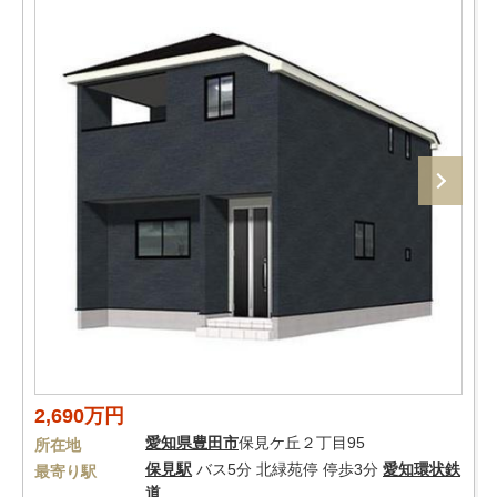
2,690万円
愛知県
豊田市
保見ケ丘２丁目95
所在地
保見駅
バス5分 北緑苑停 停歩3分
愛知環状鉄
最寄り駅
道