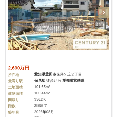
2,690万円
愛知県
豊田市
保見ケ丘２丁目
所在地
保見駅
徒歩24分
愛知環状鉄道
最寄り駅
101.65m²
土地面積
100.44m²
建物面積
3SLDK
間取り
2階建て
階数
2026年08月
築年月