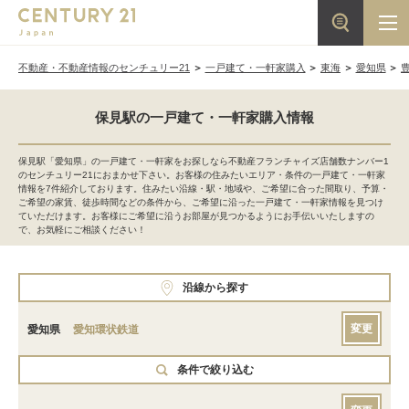
不動産・不動産情報のセンチュリー21
一戸建て・一軒家購入
東海
愛知県
保見駅の一戸建て・一軒家購入情報
保見駅「愛知県」の一戸建て・一軒家をお探しなら不動産フランチャイズ店舗数ナンバー1
のセンチュリー21におまかせ下さい。お客様の住みたいエリア・条件の一戸建て・一軒家
情報を7件紹介しております。住みたい沿線・駅・地域や、ご希望に合った間取り、予算・
ご希望の家賃、徒歩時間などの条件から、ご希望に沿った一戸建て・一軒家情報を見つけ
ていただけます。お客様にご希望に沿うお部屋が見つかるようにお手伝いいたしますの
で、お気軽にご相談ください！
沿線から探す
変更
愛知県
愛知環状鉄道
条件で絞り込む