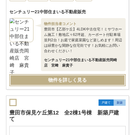
センチュリー21中部住まいる不動産販売
物件担当者コメント
豊田市【乙部ケ丘】4LDK中古住宅！ミサワホー
ム施工！敷地広々62坪超、カーポート付駐車場
並列2台！お庭で家庭菜園など楽しめます！周辺
は緑豊かな閑静な住宅街です！お気軽にお問い
合わせください！
センチュリー21中部住まいる不動産販売岡崎
店 宮﨑 麻貴子
物件を詳しく見る
戸建て
新築
豊田市保見ケ丘第12 全2棟1号棟 新築戸建
て