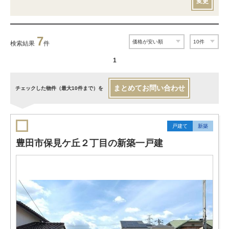
変更
7
検索結果
件
1
まとめてお問い合わせ
チェックした物件（最大10件まで）を
戸建て
新築
豊田市保見ケ丘２丁目の新築一戸建