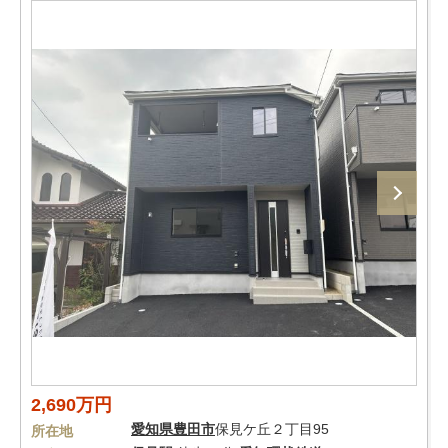
2,690万円
愛知県
豊田市
保見ケ丘２丁目95
所在地