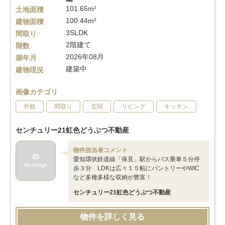
101.65m²
土地面積
100.44m²
建物面積
3SLDK
間取り
2階建て
階数
2026年08月
築年月
建築中
建物現況
画像カテゴリ
外観
間取り
玄関
リビング
キッチン
センチュリー21虹色どうぶつ不動産
物件担当者コメント
愛知環状鉄道線「保見」駅からバス乗車５分停
歩３分 LDKは広々１５帖にパントリーやWIC
など多種多様な収納が豊富！
センチュリー21虹色どうぶつ不動産
物件を詳しく見る