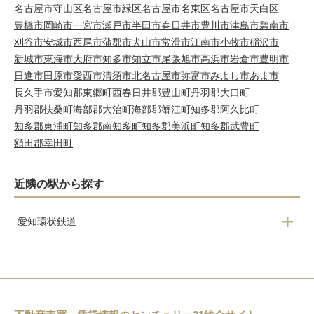
名古屋市守山区
名古屋市緑区
名古屋市名東区
名古屋市天白区
豊橋市
岡崎市
一宮市
瀬戸市
半田市
春日井市
豊川市
津島市
碧南市
刈谷市
安城市
西尾市
蒲郡市
犬山市
常滑市
江南市
小牧市
稲沢市
新城市
東海市
大府市
知多市
知立市
尾張旭市
高浜市
岩倉市
豊明市
日進市
田原市
愛西市
清須市
北名古屋市
弥富市
みよし市
あま市
長久手市
愛知郡東郷町
西春日井郡豊山町
丹羽郡大口町
丹羽郡扶桑町
海部郡大治町
海部郡蟹江町
知多郡阿久比町
知多郡東浦町
知多郡南知多町
知多郡美浜町
知多郡武豊町
額田郡幸田町
近隣の駅から探す
愛知環状鉄道
山口
瀬戸口
瀬戸市
中水野