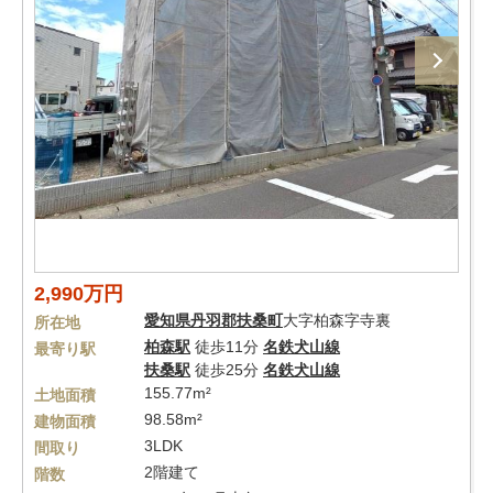
2,990万円
愛知県
丹羽郡扶桑町
大字柏森字寺裏
所在地
柏森駅
徒歩11分
名鉄犬山線
最寄り駅
扶桑駅
徒歩25分
名鉄犬山線
155.77m²
土地面積
98.58m²
建物面積
3LDK
間取り
2階建て
階数