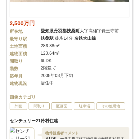
2,500万円
愛知県
丹羽郡扶桑町
大字高雄字覚王寺前
所在地
扶桑駅
徒歩14分
名鉄犬山線
最寄り駅
286.38m²
土地面積
123.64m²
建物面積
6LDK
間取り
2階建て
階数
2008年03月下旬
築年月
居住中
建物現況
画像カテゴリ
外観
間取り
区画図
駐車場
その他現地
センチュリー21鈴村住建
物件担当者コメント
６LDK 一条工務店施工物件敷地面積約86坪名