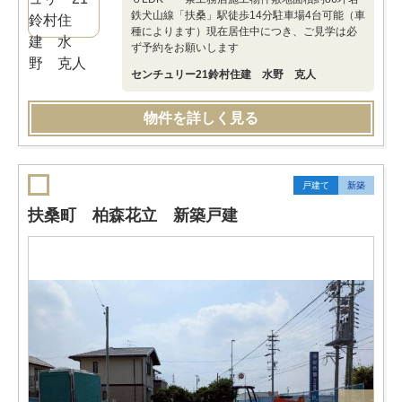
鉄犬山線「扶桑」駅徒歩14分駐車場4台可能（車
種によります）現在居住中につき、ご見学は必
ず予約をお願いします
センチュリー21鈴村住建 水野 克人
物件を詳しく見る
戸建て
新築
扶桑町 柏森花立 新築戸建