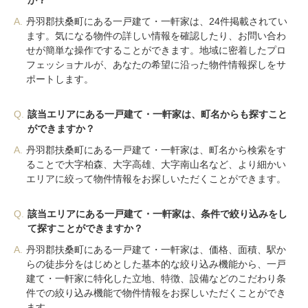
か？
A.
丹羽郡扶桑町にある一戸建て・一軒家は、24件掲載されてい
ます。気になる物件の詳しい情報を確認したり、お問い合わ
せが簡単な操作ですることができます。地域に密着したプロ
フェッショナルが、あなたの希望に沿った物件情報探しをサ
ポートします。
Q.
該当エリアにある一戸建て・一軒家は、町名からも探すこと
ができますか？
A.
丹羽郡扶桑町にある一戸建て・一軒家は、町名から検索をす
ることで大字柏森、大字高雄、大字南山名など、より細かい
エリアに絞って物件情報をお探しいただくことができます。
Q.
該当エリアにある一戸建て・一軒家は、条件で絞り込みをし
て探すことができますか？
A.
丹羽郡扶桑町にある一戸建て・一軒家は、価格、面積、駅か
らの徒歩分をはじめとした基本的な絞り込み機能から、一戸
建て・一軒家に特化した立地、特徴、設備などのこだわり条
件での絞り込み機能で物件情報をお探しいただくことができ
ます。