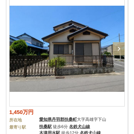
1,450万円
愛知県
丹羽郡扶桑町
大字高雄字下山
所在地
扶桑駅
徒歩6分
名鉄犬山線
最寄り駅
木津用水駅
徒歩12分
名鉄犬山線