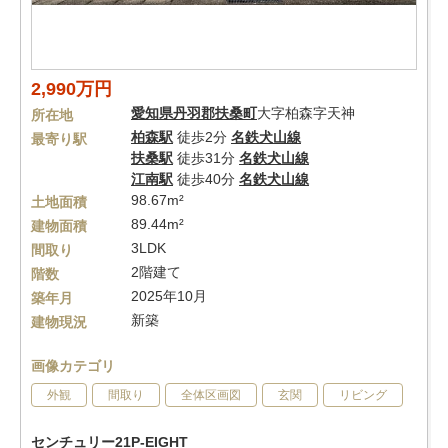
2,990万円
愛知県
丹羽郡扶桑町
大字柏森字天神
所在地
柏森駅
徒歩2分
名鉄犬山線
最寄り駅
扶桑駅
徒歩31分
名鉄犬山線
江南駅
徒歩40分
名鉄犬山線
98.67m²
土地面積
89.44m²
建物面積
3LDK
間取り
2階建て
階数
2025年10月
築年月
新築
建物現況
画像カテゴリ
外観
間取り
全体区画図
玄関
リビング
センチュリー21P-EIGHT