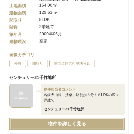
164.00m²
土地面積
129.63m²
建物面積
5LDK
間取り
2階建て
階数
2000年06月
築年月
空家
建物現況
画像カテゴリ
外観
間取り
前面道路含む現地写真
センチュリー21千竹地所
物件担当者コメント
名鉄犬山線「扶桑」駅徒歩６分！５LDKの広々
戸建て
センチュリー21千竹地所
物件を詳しく見る