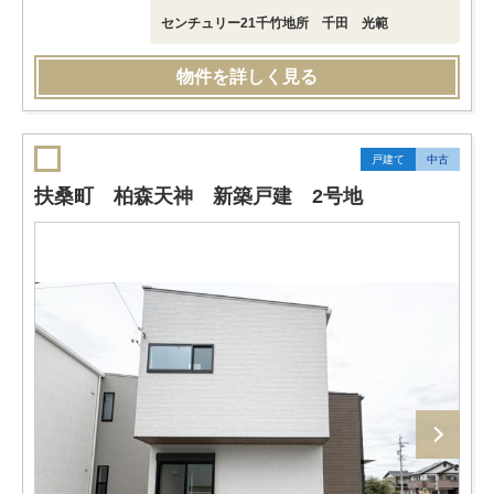
センチュリー21千竹地所 千田 光範
物件を詳しく見る
戸建て
中古
扶桑町 柏森天神 新築戸建 2号地