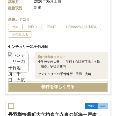
2026年05月上旬
築年月
新築
建物現況
画像カテゴリ
外観
間取り
区画図
前面道路含む現地写真
その他現地
センチュリー21千竹地所
物件担当者コメント
小学校徒歩１分！ 並列３台駐車可能！名鉄
「柏森」駅徒歩圏内
センチュリー21千竹地所 千田 光範
物件を詳しく見る
戸建て
新築
丹羽郡扶桑町大字柏森字寺裏の新築一戸建