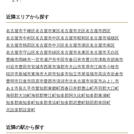
近隣エリアから探す
名古屋市千種区
名古屋市東区
名古屋市北区
名古屋市西区
名古屋市中村区
名古屋市中区
名古屋市昭和区
名古屋市瑞穂区
名古屋市熱田区
名古屋市中川区
名古屋市港区
名古屋市南区
名古屋市守山区
名古屋市緑区
名古屋市名東区
名古屋市天白区
豊橋市
岡崎市
一宮市
瀬戸市
半田市
春日井市
豊川市
津島市
碧南市
刈谷市
豊田市
安城市
西尾市
蒲郡市
犬山市
常滑市
江南市
小牧市
稲沢市
新城市
東海市
大府市
知多市
知立市
尾張旭市
高浜市
岩倉市
豊明市
日進市
田原市
愛西市
清須市
北名古屋市
弥富市
みよし市
あま市
長久手市
愛知郡東郷町
西春日井郡豊山町
丹羽郡大口町
海部郡大治町
海部郡蟹江町
知多郡阿久比町
知多郡東浦町
知多郡南知多町
知多郡美浜町
知多郡武豊町
額田郡幸田町
北設楽郡設楽町
近隣の駅から探す