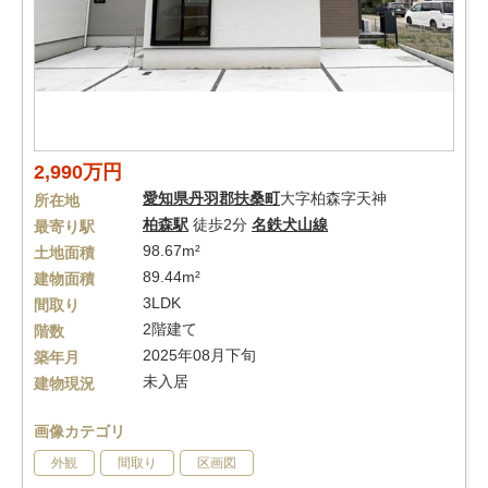
2,990万円
愛知県
丹羽郡扶桑町
大字柏森字天神
所在地
柏森駅
徒歩2分
名鉄犬山線
最寄り駅
98.67m²
土地面積
89.44m²
建物面積
3LDK
間取り
2階建て
階数
2025年08月下旬
築年月
未入居
建物現況
画像カテゴリ
外観
間取り
区画図