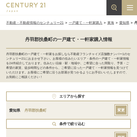
不動産・不動産情報のセンチュリー21
一戸建て・一軒家購入
東海
愛知県
丹羽郡扶桑町の一戸建て・一軒家購入情報
丹羽郡扶桑町の一戸建て・一軒家をお探しなら不動産フランチャイズ店舗数ナンバー1のセ
ンチュリー21におまかせ下さい。お客様の住みたいエリア・条件の一戸建て・一軒家情報
を24件紹介しております。住みたい沿線・駅・地域や、ご希望に合った間取り、予算・ご
希望の家賃、徒歩時間などの条件から、ご希望に沿った一戸建て・一軒家情報を見つけて
いただけます。お客様にご希望に沿うお部屋が見つかるようにお手伝いいたしますので、
お気軽にご相談ください！
エリアから探す
変更
愛知県
丹羽郡扶桑町
条件で絞り込む