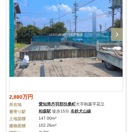
2,880万円
愛知県
丹羽郡扶桑町
大字柏森字花立
所在地
柏森駅
徒歩15分
名鉄犬山線
最寄り駅
147.00m²
土地面積
102.26m²
建物面積