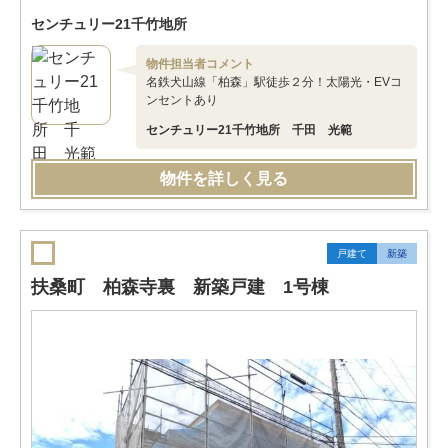
センチュリー21千竹地所
物件担当者コメント
名鉄犬山線「柏森」駅徒歩２分！太陽光・EVコ
ンセントあり
センチュリー21千竹地所 千田 光範
物件を詳しく見る
戸建て
新築
扶桑町 柏森寺裏 新築戸建 1号棟