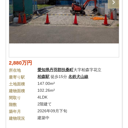
2,880万円
愛知県
丹羽郡扶桑町
大字柏森字花立
所在地
柏森駅
徒歩15分
名鉄犬山線
最寄り駅
147.00m²
土地面積
102.26m²
建物面積
4LDK
間取り
2階建て
階数
2026年09月下旬
築年月
建築中
建物現況