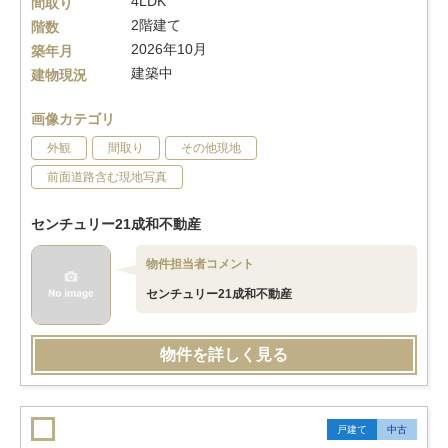
4LDK
間取り
2階建て
階数
2026年10月
築年月
建築中
建物現況
画像カテゴリ
外観
間取り
その他現地
前面道路含む現地写真
センチュリー21成和不動産
物件担当者コメント
センチュリー21成和不動産
物件を詳しく見る
戸建て
中古