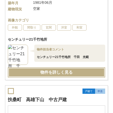
1981年06月
築年月
空家
建物現況
画像カテゴリ
外観
間取り
玄関
洋室
和室
センチュリー21千竹地所
物件担当者コメント
センチュリー21千竹地所 千田 光範
物件を詳しく見る
戸建て
中古
扶桑町 高雄下山 中古戸建