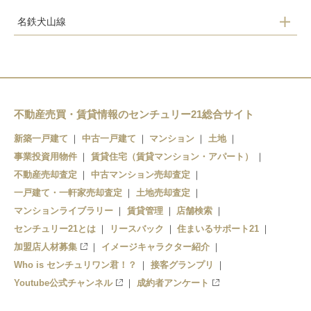
名鉄犬山線
柏森駅
扶桑駅
木津用水駅
不動産売買・賃貸情報のセンチュリー21総合サイト
新築一戸建て
中古一戸建て
マンション
土地
事業投資用物件
賃貸住宅（賃貸マンション・アパート）
不動産売却査定
中古マンション売却査定
一戸建て・一軒家売却査定
土地売却査定
マンションライブラリー
賃貸管理
店舗検索
センチュリー21とは
リースバック
住まいるサポート21
加盟店人材募集
イメージキャラクター紹介
Who is センチュリワン君！？
接客グランプリ
Youtube公式チャンネル
成約者アンケート