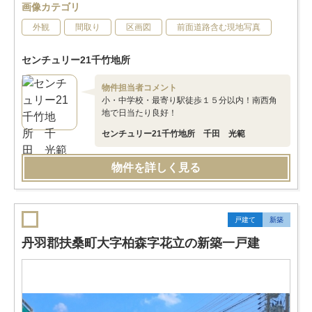
画像カテゴリ
外観
間取り
区画図
前面道路含む現地写真
センチュリー21千竹地所
物件担当者コメント
小・中学校・最寄り駅徒歩１５分以内！南西角
地で日当たり良好！
センチュリー21千竹地所 千田 光範
物件を詳しく見る
戸建て
新築
丹羽郡扶桑町大字柏森字花立の新築一戸建