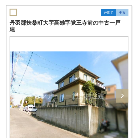
戸建て
中古
丹羽郡扶桑町大字高雄字覚王寺前の中古一戸
建