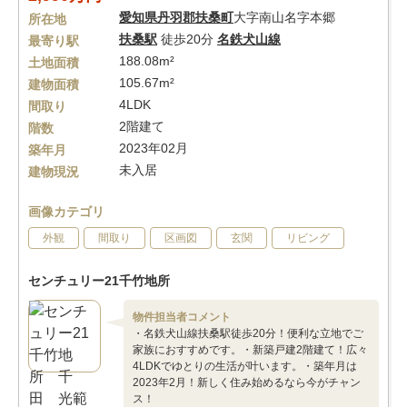
愛知県
丹羽郡扶桑町
大字南山名字本郷
所在地
扶桑駅
徒歩20分
名鉄犬山線
最寄り駅
188.08m²
土地面積
105.67m²
建物面積
4LDK
間取り
2階建て
階数
2023年02月
築年月
未入居
建物現況
画像カテゴリ
外観
間取り
区画図
玄関
リビング
センチュリー21千竹地所
物件担当者コメント
・名鉄犬山線扶桑駅徒歩20分！便利な立地でご
家族におすすめです。・新築戸建2階建て！広々
4LDKでゆとりの生活が叶います。・築年月は
2023年2月！新しく住み始めるなら今がチャン
ス！