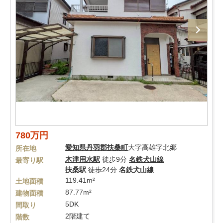
780万円
愛知県
丹羽郡扶桑町
大字高雄字北郷
所在地
木津用水駅
徒歩9分
名鉄犬山線
最寄り駅
扶桑駅
徒歩24分
名鉄犬山線
119.41m²
土地面積
87.77m²
建物面積
5DK
間取り
2階建て
階数