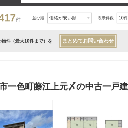
417
並び順
表示件数
件
まとめてお問い合わせ
た物件（最大10件まで）を
市一色町藤江上元〆の中古一戸建