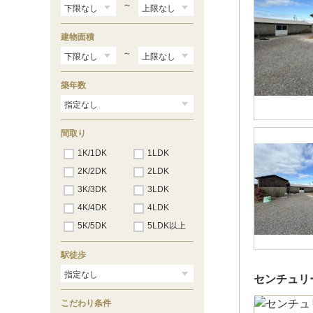
永吉
（10）
～
伊藤
（16）
一色町生田
（10）
建物面積
一色町一色
（46）
一色町開正
～
（1）
一色町治明
（2）
一色町千間
（6）
築年数
一色町対米
（15）
一色町野田
（14）
一色町藤江
（1）
一色町前野
（5）
間取り
一色町松木島
（24）
1K/1DK
1LDK
吉良町上横須賀
（2）
吉良町富田
（3）
2K/2DK
2LDK
吉良町吉田
（13）
3K/3DK
3LDK
東幡豆町
（4）
平坂吉山
（1）
4K/4DK
4LDK
富山
（1）
5K/5DK
5LDK以上
駅徒歩
センチュリ
こだわり条件