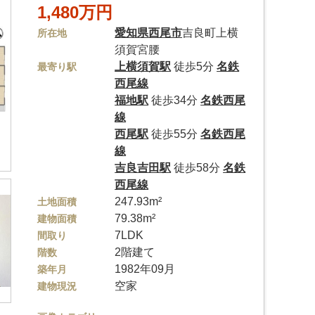
1,480万円
愛知県
西尾市
吉良町上横
所在地
須賀宮腰
上横須賀駅
徒歩5分
名鉄
最寄り駅
西尾線
福地駅
徒歩34分
名鉄西尾
線
西尾駅
徒歩55分
名鉄西尾
線
吉良吉田駅
徒歩58分
名鉄
西尾線
247.93m²
土地面積
79.38m²
建物面積
7LDK
間取り
2階建て
階数
1982年09月
築年月
空家
建物現況