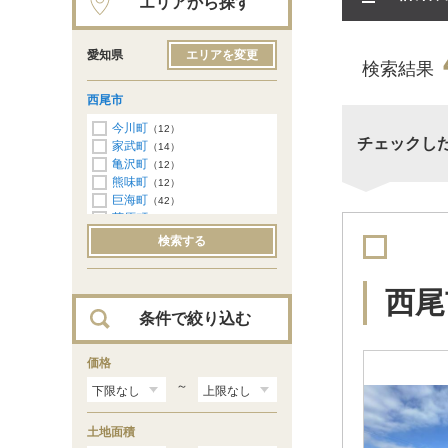
エリアから探す
愛知県
エリアを変更
検索結果
西尾市
今川町
（12）
チェックし
家武町
（14）
亀沢町
（12）
熊味町
（12）
巨海町
（42）
菅原町
（2）
田貫町
（1）
検索する
戸ケ崎
（5）
道光寺町
（3）
中畑町
（34）
西尾
羽塚町
（7）
条件で絞り込む
平口町
（20）
平坂町
（1）
南中根町
価格
（24）
宮町
（4）
～
米津町
（41）
田貫
（2）
土地面積
住崎
（7）