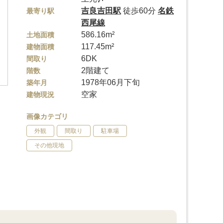
吉良吉田駅
徒歩60分
名鉄
最寄り駅
西尾線
586.16m²
土地面積
117.45m²
建物面積
6DK
間取り
2階建て
階数
1978年06月下旬
築年月
空家
建物現況
画像カテゴリ
外観
間取り
駐車場
その他現地