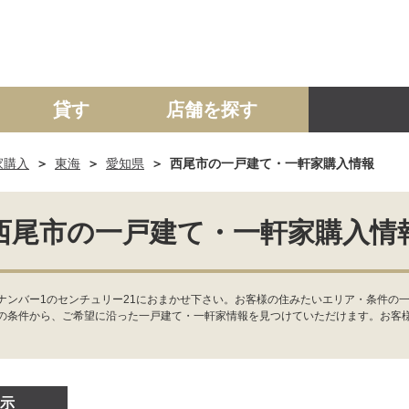
貸す
店舗を探す
家購入
東海
愛知県
西尾市の一戸建て・一軒家購入情報
建て
マンション
土地
事業投資用
西尾市の一戸建て・一軒家購入情
ンバー1のセンチュリー21におまかせ下さい。お客様の住みたいエリア・条件の一
の条件から、ご希望に沿った一戸建て・一軒家情報を見つけていただけます。お客
示