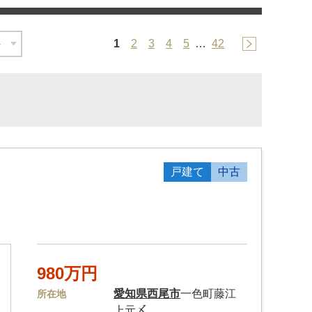
1
2
3
4
5
…
42
戸建て
中古
980万円
愛知県
西尾市
一色町藤江
所在地
上元〆