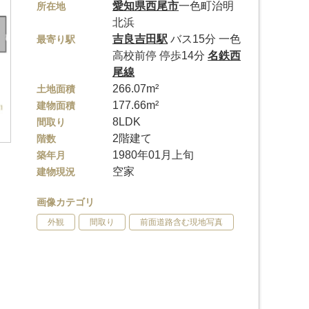
愛知県
西尾市
一色町治明
所在地
北浜
吉良吉田駅
バス15分 一色
最寄り駅
高校前停 停歩14分
名鉄西
尾線
266.07m²
土地面積
177.66m²
建物面積
8LDK
間取り
2階建て
階数
1980年01月上旬
築年月
空家
建物現況
画像カテゴリ
外観
間取り
前面道路含む現地写真