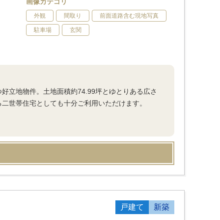
画像カテゴリ
外観
間取り
前面道路含む現地写真
駐車場
玄関
好立地物件。土地面積約74.99坪とゆとりある広さ
る二世帯住宅としても十分ご利用いただけます。
戸建て
新築