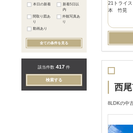
本日の新着
新着5日以
内
間取り図あ
外観写真あ
り
り
動画あり
全ての条件を見る
417
該当件数
件
検索する
西尾
8LDKの