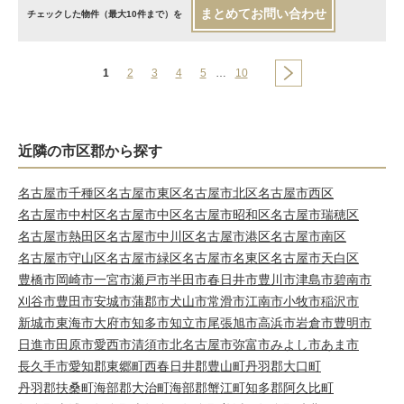
まとめてお問い合わせ
チェックした物件（最大10件まで）を
1
2
3
4
5
…
10
近隣の市区郡から探す
名古屋市千種区
名古屋市東区
名古屋市北区
名古屋市西区
名古屋市中村区
名古屋市中区
名古屋市昭和区
名古屋市瑞穂区
名古屋市熱田区
名古屋市中川区
名古屋市港区
名古屋市南区
名古屋市守山区
名古屋市緑区
名古屋市名東区
名古屋市天白区
豊橋市
岡崎市
一宮市
瀬戸市
半田市
春日井市
豊川市
津島市
碧南市
刈谷市
豊田市
安城市
蒲郡市
犬山市
常滑市
江南市
小牧市
稲沢市
新城市
東海市
大府市
知多市
知立市
尾張旭市
高浜市
岩倉市
豊明市
日進市
田原市
愛西市
清須市
北名古屋市
弥富市
みよし市
あま市
長久手市
愛知郡東郷町
西春日井郡豊山町
丹羽郡大口町
丹羽郡扶桑町
海部郡大治町
海部郡蟹江町
知多郡阿久比町