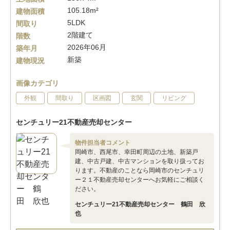
105.18m²
建物面積
5LDK
間取り
2階建て
階数
2026年06月
築年月
新築
建物現況
画像カテゴリ
外観
間取り
区画図
玄関
リビング
センチュリー21不動産売却センター
物件担当者コメント
岡崎市、西尾市、幸田町周辺の土地、新築戸
建、中古戸建、中古マンションを取り扱ってお
ります。不動産のことなら岡崎市のセンチュリ
ー２１不動産売却センターへお気軽にご相談く
ださい。
センチュリー21不動産売却センター 鶴田 欣
也