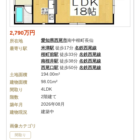
2,790万円
愛知県
西尾市
南中根町長仙
所在地
米津駅
徒歩17分
名鉄西尾線
最寄り駅
桜町前駅
徒歩33分
名鉄西尾線
南桜井駅
徒歩38分
名鉄西尾線
西尾口駅
徒歩50分
名鉄西尾線
194.00m²
土地面積
98.01m²
建物面積
4LDK
間取り
2階建て
階数
2026年08月
築年月
建築中
建物現況
画像カテゴリ
間取り