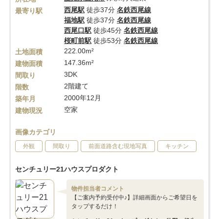
西尾駅
徒歩37分
名鉄西尾線
最寄り駅
福地駅
徒歩37分
名鉄西尾線
西尾口駅
徒歩45分
名鉄西尾線
桜町前駅
徒歩53分
名鉄西尾線
222.00m²
土地面積
147.36m²
建物面積
3DK
間取り
2階建て
階数
2000年12月
築年月
空家
建物現況
画像カテゴリ
外観
間取り
前面道路含む現地写真
キッチン
センチュリー21ハウスプロダクト
物件担当者コメント
【ご案内予約受付中♪】詳細画面からご希望日を
タップするだけ！