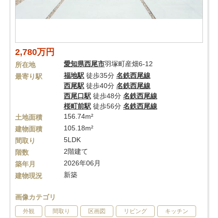
2,780万円
愛知県
西尾市
羽塚町産畑6-12
所在地
福地駅
徒歩35分
名鉄西尾線
最寄り駅
西尾駅
徒歩40分
名鉄西尾線
西尾口駅
徒歩48分
名鉄西尾線
桜町前駅
徒歩56分
名鉄西尾線
156.74m²
土地面積
105.18m²
建物面積
5LDK
間取り
2階建て
階数
2026年06月
築年月
新築
建物現況
画像カテゴリ
外観
間取り
区画図
リビング
キッチン