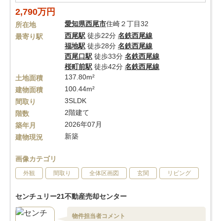
2,790万円
愛知県
西尾市
住崎２丁目32
所在地
西尾駅
徒歩22分
名鉄西尾線
最寄り駅
福地駅
徒歩28分
名鉄西尾線
西尾口駅
徒歩33分
名鉄西尾線
桜町前駅
徒歩42分
名鉄西尾線
137.80m²
土地面積
100.44m²
建物面積
3SLDK
間取り
2階建て
階数
2026年07月
築年月
新築
建物現況
画像カテゴリ
外観
間取り
全体区画図
玄関
リビング
センチュリー21不動産売却センター
物件担当者コメント