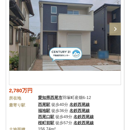
2,780万円
愛知県
西尾市
羽塚町産畑6-12
所在地
西尾駅
徒歩40分
名鉄西尾線
最寄り駅
福地駅
徒歩36分
名鉄西尾線
西尾口駅
徒歩49分
名鉄西尾線
桜町前駅
徒歩57分
名鉄西尾線
156.74m²
土地面積