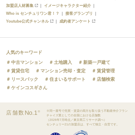
加盟店人材募集
イメージキャラクター紹介
Who is センチュリワン君！？
接客グランプリ
Youtube公式チャンネル
成約者アンケート
人気のキーワード
中古マンション
土地購入
新築一戸建て
賃貸住宅
マンション売却・査定
賃貸管理
リースバック
住まいるサポート
店舗検索
ケインコスギさん
※同一屋号で売買・賃貸の両方を取り扱う不動産仲介フラン
No.1
店舗数
※
チャイズ業としての全国における店舗数
（2026年7月時点／東京商工リサーチ調べ）
センチュリー21の加盟店は、すべて独立・自営です。