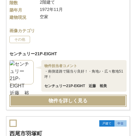
2階建て
階数
1972年11月
築年月
空家
建物現況
画像カテゴリ
その他
センチュリー21P-EIGHT
物件担当者コメント
・南側道路で陽当り良好！・角地♪・広々敷地51
坪！
センチュリー21P-EIGHT 近藤 裕美
物件を詳しく見る
戸建て
中古
西尾市羽塚町