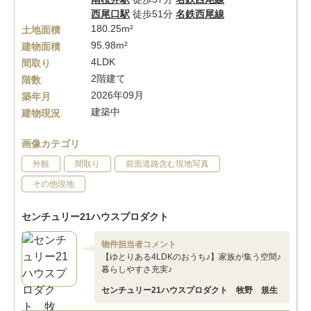
西尾口駅
徒歩51分
名鉄西尾線
180.25m²
土地面積
95.98m²
建物面積
4LDK
間取り
2階建て
階数
2026年09月
築年月
建築中
建物現況
画像カテゴリ
外観
間取り
前面道路含む現地写真
その他現地
センチュリー21ハウスプロダクト
物件担当者コメント
【ゆとりある4LDKのおうち♪】家族が集う空間♪
暮らしやすさ充実♪
センチュリー21ハウスプロダクト 牧野 規生