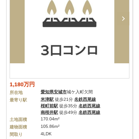
1,180万円
愛知県
安城市
城ケ入町欠間
所在地
米津駅
徒歩21分
名鉄西尾線
最寄り駅
桜町前駅
徒歩35分
名鉄西尾線
南桜井駅
徒歩49分
名鉄西尾線
170.04m²
土地面積
105.86m²
建物面積
4LDK
間取り