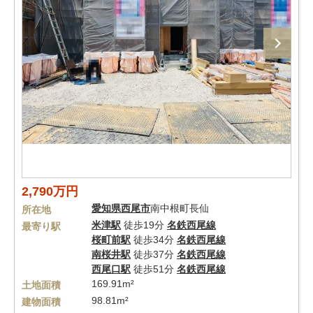
2,790万円
愛知県
西尾市
南中根町長仙
所在地
米津駅
徒歩19分
名鉄西尾線
最寄り駅
桜町前駅
徒歩34分
名鉄西尾線
南桜井駅
徒歩37分
名鉄西尾線
西尾口駅
徒歩51分
名鉄西尾線
169.91m²
土地面積
98.81m²
建物面積