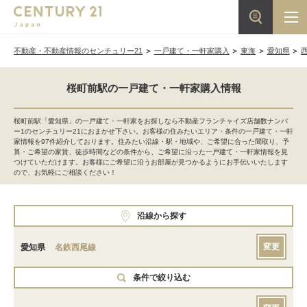
不動産・不動産情報のセンチュリー21
一戸建て・一軒家購入
東海
愛知県
桜町前駅の一戸建て・一軒家購入情報
桜町前駅「愛知県」の一戸建て・一軒家をお探しなら不動産フランチャイズ店舗数ナンバ
ー1のセンチュリー21におまかせ下さい。お客様の住みたいエリア・条件の一戸建て・一軒
家情報を97件紹介しております。住みたい沿線・駅・地域や、ご希望に合った間取り、予
算・ご希望の家賃、徒歩時間などの条件から、ご希望に沿った一戸建て・一軒家情報を見
つけていただけます。お客様にご希望に沿うお部屋が見つかるようにお手伝いいたします
ので、お気軽にご相談ください！
沿線から探す
変更
愛知県
名鉄西尾線
条件で絞り込む