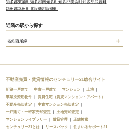
知多郡東浦町
知多郡南知多町
知多郡美浜町
知多郡武豊町
額田郡幸田町
北設楽郡設楽町
近隣の駅から探す
名鉄西尾線
西尾口
西尾
福地
上横須賀
不動産売買・賃貸情報のセンチュリー21総合サイト
吉良吉田
新築一戸建て
中古一戸建て
マンション
土地
事業投資用物件
賃貸住宅（賃貸マンション・アパート）
不動産売却査定
中古マンション売却査定
一戸建て・一軒家売却査定
土地売却査定
マンションライブラリー
賃貸管理
店舗検索
センチュリー21とは
リースバック
住まいるサポート21