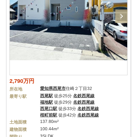
2,790万円
愛知県
西尾市
住崎２丁目32
所在地
西尾駅
徒歩25分
名鉄西尾線
最寄り駅
福地駅
徒歩29分
名鉄西尾線
西尾口駅
徒歩33分
名鉄西尾線
桜町前駅
徒歩42分
名鉄西尾線
137.80m²
土地面積
100.44m²
建物面積
3SLDK
間取り