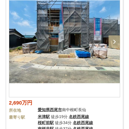
2,690万円
愛知県
西尾市
南中根町長仙
所在地
米津駅
徒歩19分
名鉄西尾線
最寄り駅
桜町前駅
徒歩34分
名鉄西尾線
南桜井駅
徒歩37分
名鉄西尾線