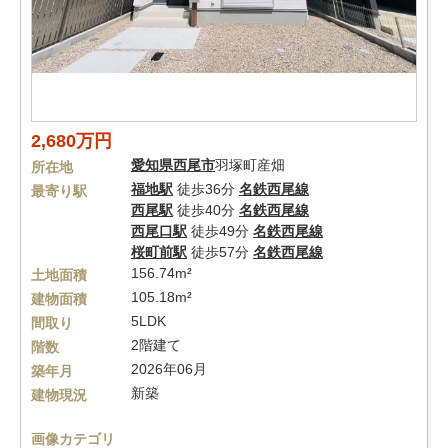
2,680万円
愛知県
西尾市
羽塚町産畑
所在地
福地駅
徒歩36分
名鉄西尾線
最寄り駅
西尾駅
徒歩40分
名鉄西尾線
西尾口駅
徒歩49分
名鉄西尾線
桜町前駅
徒歩57分
名鉄西尾線
156.74m²
土地面積
105.18m²
建物面積
5LDK
間取り
2階建て
階数
2026年06月
築年月
新築
建物現況
画像カテゴリ