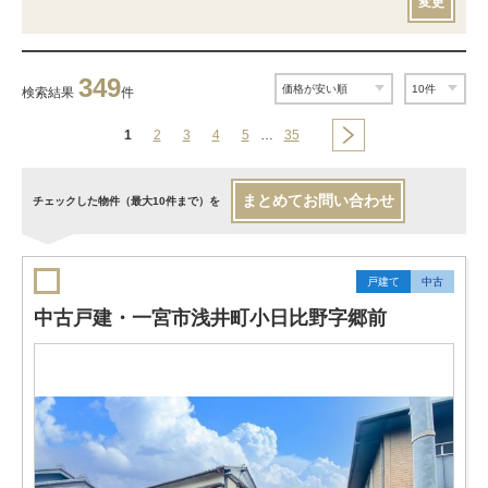
変更
349
検索結果
件
1
2
3
4
5
…
35
まとめてお問い合わせ
チェックした物件（最大10件まで）を
戸建て
中古
中古戸建・一宮市浅井町小日比野字郷前