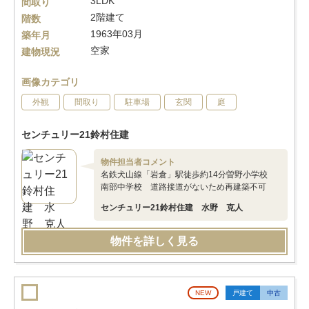
3LDK
間取り
2階建て
階数
1963年03月
築年月
空家
建物現況
画像カテゴリ
外観
間取り
駐車場
玄関
庭
センチュリー21鈴村住建
物件担当者コメント
名鉄犬山線「岩倉」駅徒歩約14分曽野小学校
南部中学校 道路接道がないため再建築不可
センチュリー21鈴村住建 水野 克人
物件を詳しく見る
NEW
戸建て
中古