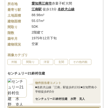
愛知県
江南市
赤童子町大間
所在地
江南駅
徒歩13分
名鉄犬山線
最寄り駅
88.98m²
土地面積
55.07m²
建物面積
5DK
間取り
2階建て
階数
1975年12月下旬
築年月
空家
建物現況
画像カテゴリ
外観
間取り
洋室
玄関
その他内観
センチュリー21鈴村住建
物件担当者コメント
■名鉄犬山線「江南」駅徒歩約13分■古知野南小
学校徒歩約5分
センチュリー21鈴村住建 水野 克人