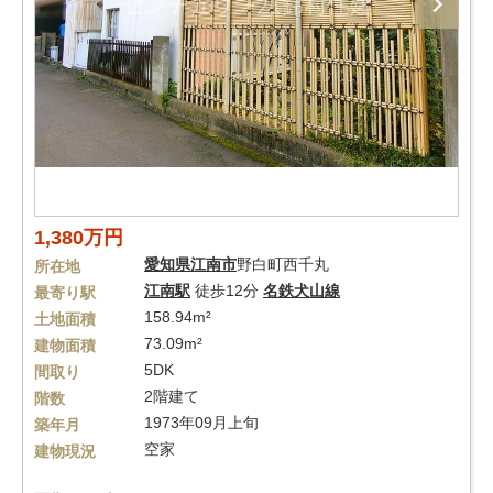
1,380万円
愛知県
江南市
野白町西千丸
所在地
江南駅
徒歩12分
名鉄犬山線
最寄り駅
158.94m²
土地面積
73.09m²
建物面積
5DK
間取り
2階建て
階数
1973年09月上旬
築年月
空家
建物現況