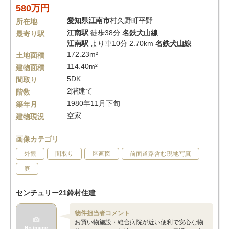
580万円
愛知県
江南市
村久野町平野
所在地
江南駅
徒歩38分
名鉄犬山線
最寄り駅
江南駅
より車10分 2.70km
名鉄犬山線
172.23m²
土地面積
114.40m²
建物面積
5DK
間取り
2階建て
階数
1980年11月下旬
築年月
空家
建物現況
画像カテゴリ
外観
間取り
区画図
前面道路含む現地写真
庭
センチュリー21鈴村住建
物件担当者コメント
お買い物施設・総合病院が近い便利で安心な物