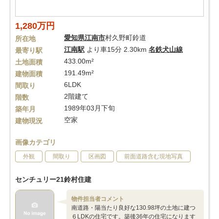
1,280万円
愛知県
江南市
村久野町鈴道
所在地
江南駅
より車15分 2.30km
名鉄犬山線
最寄り駅
433.00m²
土地面積
191.49m²
建物面積
6LDK
間取り
2階建て
階数
1989年03月下旬
築年月
空家
建物現況
画像カテゴリ
外観
間取り
区画図
前面道路含む現地写真
センチュリー21鈴村住建
物件担当者コメント
南道路・陽当たり良好な130.98坪の土地に建つ
６LDKの住宅です。築後36年の住宅になります