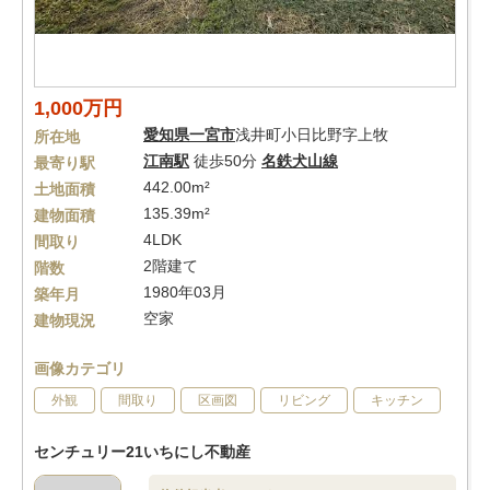
1,000万円
愛知県
一宮市
浅井町小日比野字上牧
所在地
江南駅
徒歩50分
名鉄犬山線
最寄り駅
442.00m²
土地面積
135.39m²
建物面積
4LDK
間取り
2階建て
階数
1980年03月
築年月
空家
建物現況
画像カテゴリ
外観
間取り
区画図
リビング
キッチン
センチュリー21いちにし不動産