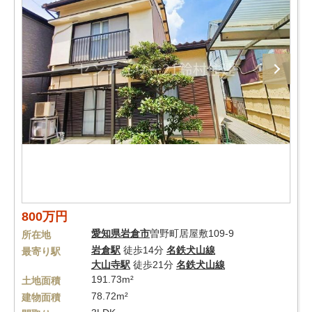
800万円
愛知県
岩倉市
曽野町居屋敷109-9
所在地
岩倉駅
徒歩14分
名鉄犬山線
最寄り駅
大山寺駅
徒歩21分
名鉄犬山線
191.73m²
土地面積
78.72m²
建物面積