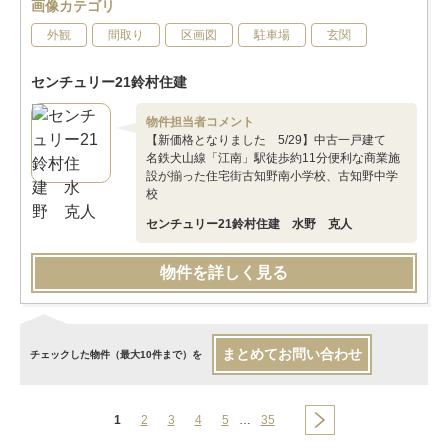
画像カテゴリ
外観
間取り
区画図
駐車場
玄関
センチュリー21鈴村住建
物件担当者コメント
【新価格となりました 5/29】中古一戸建て
名鉄犬山線「江南」駅徒歩約11分便利な商業施
設が揃った住宅街古知野南小学校、古知野中学
校
センチュリー21鈴村住建 水野 克人
物件を詳しく見る
まとめてお問い合わせ
チェックした物件（最大10件まで）を
1
2
3
4
5
…
35