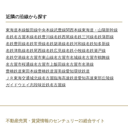
近隣の沿線から探す
東海道本線
飯田線
中央本線
武豊線
関西本線
東海道・山陽新幹線
名鉄名古屋本線
名鉄豊川線
名鉄西尾線
名鉄三河線
名鉄蒲郡線
名鉄豊田線
名鉄常滑線
名鉄築港線
名鉄河和線
名鉄知多新線
名鉄津島線
名鉄尾西線
名鉄広見線
名鉄小牧線
名鉄瀬戸線
名鉄空港線
名古屋市東山線
名古屋市名城線
名古屋市鶴舞線
名古屋市桜通線
名古屋市上飯田線
名古屋市名港線
豊橋鉄道東田本線
豊橋鉄道渥美線
愛知環状鉄道
ＪＲ東海交通城北線
名古屋臨海高速鉄道
愛知高速東部丘陵線
ガイドウエイ志段味
近鉄名古屋線
不動産売買・賃貸情報のセンチュリー21総合サイト