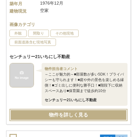
1976年12月
築年月
空家
建物現況
画像カテゴリ
外観
間取り
その他現地
前面道路含む現地写真
センチュリー21いちにし不動産
物件担当者コメント
～ここが魅力的～■部屋数が多い5DK！プライバ
シーも守られます！■庭や外の景色を楽しめる縁
側！■ゴミ出しに便利な勝手口！■階段下に収納
スペースあり■保育園まで徒歩約10分
センチュリー21いちにし不動産
物件を詳しく見る