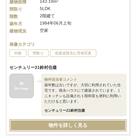
143.19m²
建物面積
5LDK
間取り
2階建て
階数
1984年06月上旬
築年月
空家
建物現況
画像カテゴリ
外観
間取り
前面道路含む現地写真
センチュリー21鈴村住建
物件担当者コメント
築年数は古いですが、大切に利用されていた住
宅です。積水ハウスにて建築されています。ミ
ニキッチンも設備され１階和室も便利に利用い
ただけると思います。
センチュリー21鈴村住建
物件を詳しく見る