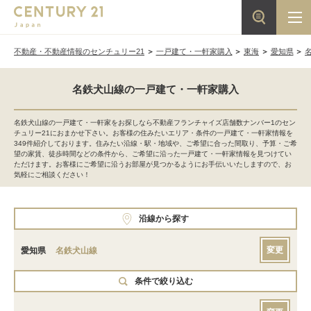
不動産・不動産情報のセンチュリー21
一戸建て・一軒家購入
東海
愛知県
名鉄犬山線の一戸建て・一軒家購入
名鉄犬山線の一戸建て・一軒家をお探しなら不動産フランチャイズ店舗数ナンバー1のセン
チュリー21におまかせ下さい。お客様の住みたいエリア・条件の一戸建て・一軒家情報を
349件紹介しております。住みたい沿線・駅・地域や、ご希望に合った間取り、予算・ご希
望の家賃、徒歩時間などの条件から、ご希望に沿った一戸建て・一軒家情報を見つけてい
ただけます。お客様にご希望に沿うお部屋が見つかるようにお手伝いいたしますので、お
気軽にご相談ください！
沿線から探す
変更
愛知県
名鉄犬山線
条件で絞り込む