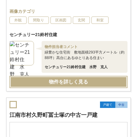
画像カテゴリ
外観
間取り
区画図
玄関
和室
センチュリー21鈴村住建
物件担当者コメント
緑豊かな住宅街 敷地面積293平方メートル（約
88坪）高台にあるゆとりある住まい
センチュリー21鈴村住建 水野 克人
物件を詳しく見る
戸建て
中古
江南市村久野町冨士塚の中古一戸建