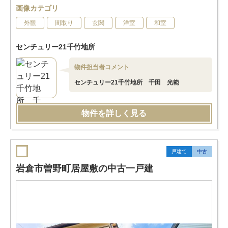
画像カテゴリ
外観
間取り
玄関
洋室
和室
センチュリー21千竹地所
物件担当者コメント
センチュリー21千竹地所 千田 光範
物件を詳しく見る
戸建て
中古
岩倉市曽野町居屋敷の中古一戸建