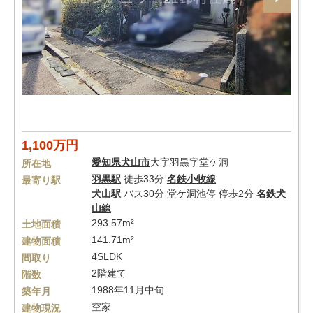
1,100万円
愛知県
犬山市
大字羽黒字堂ケ洞
所在地
羽黒駅
徒歩33分
名鉄小牧線
最寄り駅
犬山駅
バス30分 堂ケ洞池停 停歩2分
名鉄犬
山線
293.57m²
土地面積
141.71m²
建物面積
4SLDK
間取り
2階建て
階数
1988年11月中旬
築年月
空家
建物現況