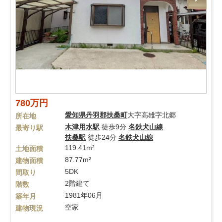
780万円
愛知県
丹羽郡扶桑町
大字高雄字北郷
所在地
木津用水駅
徒歩9分
名鉄犬山線
最寄り駅
扶桑駅
徒歩24分
名鉄犬山線
119.41m²
土地面積
87.77m²
建物面積
5DK
間取り
2階建て
階数
1981年06月
築年月
空家
建物現況