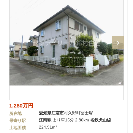
1,280万円
愛知県
江南市
村久野町冨士塚
所在地
江南駅
より車15分 2.80km
名鉄犬山線
最寄り駅
224.91m²
土地面積