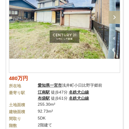
480万円
愛知県
一宮市
浅井町小日比野字郷前
所在地
江南駅
徒歩47分
名鉄犬山線
最寄り駅
布袋駅
徒歩61分
名鉄犬山線
255.30m²
土地面積
92.73m²
建物面積
5DK
間取り
2階建て
階数