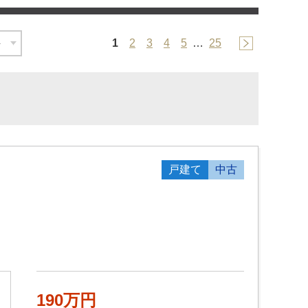
1
2
3
4
5
…
25
戸建て
中古
190万円