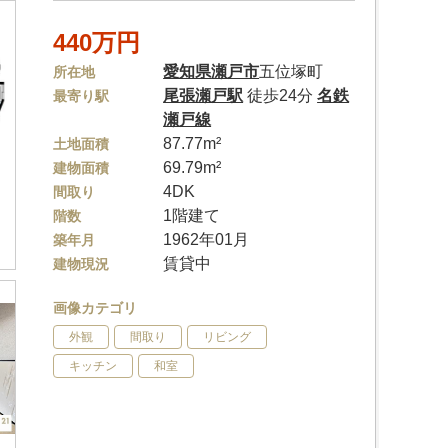
440万円
愛知県
瀬戸市
五位塚町
所在地
尾張瀬戸駅
徒歩24分
名鉄
最寄り駅
瀬戸線
87.77m²
土地面積
69.79m²
建物面積
4DK
間取り
1階建て
階数
1962年01月
築年月
賃貸中
建物現況
画像カテゴリ
外観
間取り
リビング
キッチン
和室