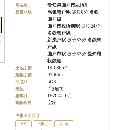
愛知県
瀬戸市
蔵所町
所在地
尾張瀬戸駅
徒歩8分
名鉄
最寄り駅
瀬戸線
瀬戸市役所前駅
徒歩24分
名鉄瀬戸線
新瀬戸駅
徒歩33分
名鉄瀬
戸線
瀬戸市駅
徒歩33分
愛知環
状鉄道
149.86m²
土地面積
91.66m²
建物面積
5DK
間取り
2階建て
階数
1978年10月
築年月
空家
建物現況
画像カテゴリ
外観
間取り
その他