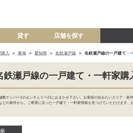
貸す
店舗を探す
家購入
東海
愛知県
名鉄瀬戸線
名鉄瀬戸線の一戸建て・
建て
マンション
土地
事業投資用
名鉄瀬戸線の一戸建て・一軒家購
数ナンバー1のセンチュリー21におまかせ下さい。お客様の住みたいエリア・条件
などの条件から、ご希望に沿った一戸建て・一軒家情報を見つけていただけます。
示