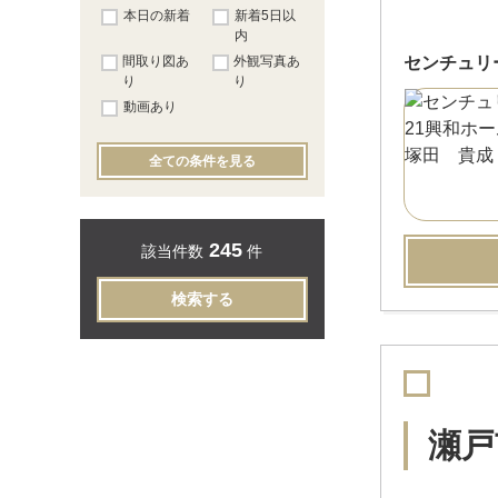
本日の新着
新着5日以
内
間取り図あ
外観写真あ
センチュリ
り
り
動画あり
全ての条件を見る
245
該当件数
件
検索する
瀬戸