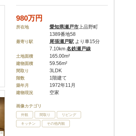
980万円
愛知県
瀬戸市
上品野町
所在地
1389番地58
尾張瀬戸駅
より車15分
最寄り駅
7.10km
名鉄瀬戸線
165.00m²
土地面積
59.56m²
建物面積
3LDK
間取り
1階建て
階数
1972年11月
築年月
空家
建物現況
画像カテゴリ
外観
間取り
リビング
キッチン
その他内観