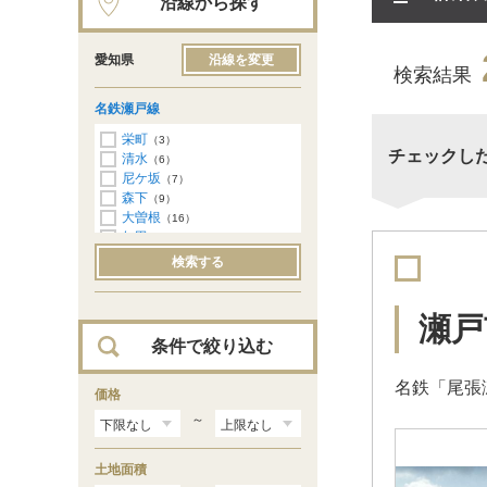
沿線から探す
愛知県
沿線を変更
検索結果
名鉄瀬戸線
栄町
（3）
チェックし
清水
（6）
尼ケ坂
（7）
森下
（9）
大曽根
（16）
矢田
（4）
守山自衛隊前
（7）
検索する
瓢箪山
（8）
小幡
（15）
喜多山
（20）
瀬戸
大森・金城学院前
（31）
条件で絞り込む
印場
（24）
旭前
（35）
名鉄「尾張
尾張旭
価格
（42）
三郷
（31）
～
水野
（21）
新瀬戸
（13）
土地面積
瀬戸市役所前
（18）