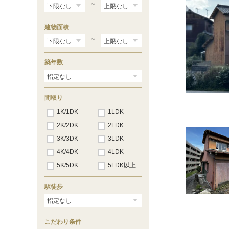
尾張瀬戸
（49）
～
建物面積
～
築年数
間取り
1K/1DK
1LDK
2K/2DK
2LDK
3K/3DK
3LDK
4K/4DK
4LDK
5K/5DK
5LDK以上
駅徒歩
こだわり条件