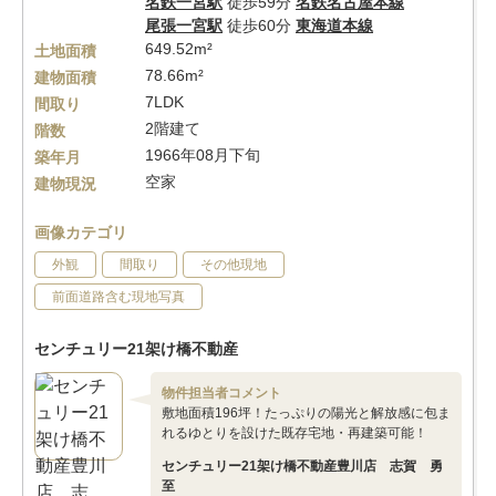
名鉄一宮駅
徒歩59分
名鉄名古屋本線
尾張一宮駅
徒歩60分
東海道本線
649.52m²
土地面積
78.66m²
建物面積
7LDK
間取り
2階建て
階数
1966年08月下旬
築年月
空家
建物現況
画像カテゴリ
外観
間取り
その他現地
前面道路含む現地写真
センチュリー21架け橋不動産
物件担当者コメント
敷地面積196坪！たっぷりの陽光と解放感に包ま
れるゆとりを設けた既存宅地・再建築可能！
センチュリー21架け橋不動産豊川店 志賀 勇
至