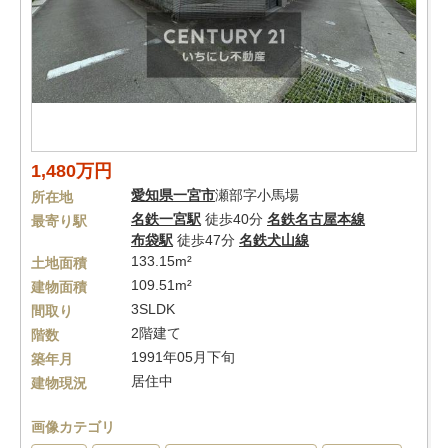
1,480万円
愛知県
一宮市
瀬部字小馬場
所在地
名鉄一宮駅
徒歩40分
名鉄名古屋本線
最寄り駅
布袋駅
徒歩47分
名鉄犬山線
133.15m²
土地面積
109.51m²
建物面積
3SLDK
間取り
2階建て
階数
1991年05月下旬
築年月
居住中
建物現況
画像カテゴリ