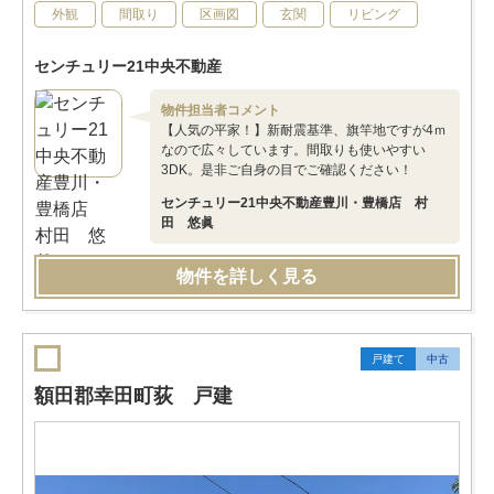
外観
間取り
区画図
玄関
リビング
センチュリー21中央不動産
物件担当者コメント
【人気の平家！】新耐震基準、旗竿地ですが4ｍ
なので広々しています。間取りも使いやすい
3DK。是非ご自身の目でご確認ください！
センチュリー21中央不動産豊川・豊橋店 村
田 悠眞
物件を詳しく見る
戸建て
中古
額田郡幸田町荻 戸建