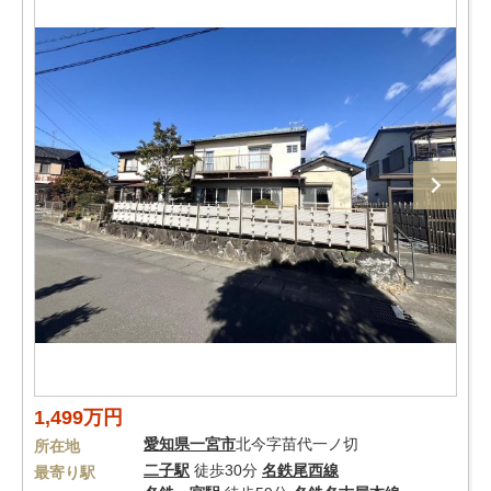
1,499万円
愛知県
一宮市
北今字苗代一ノ切
所在地
二子駅
徒歩30分
名鉄尾西線
最寄り駅