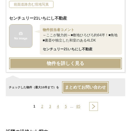
前面道路含む現地写真
センチュリー21いちにし不動産
物件担当者コメント
～ここが魅力的～■敷地ひろびろ約64坪！■角地
■書斎や独立した和室のある4LDK
センチュリー21いちにし不動産
物件を詳しく見る
まとめてお問い合わせ
チェックした物件（最大10件まで）を
1
2
3
4
5
…
85