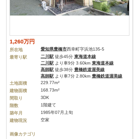
1,260万円
愛知県
豊橋市
西幸町字浜池135-5
所在地
二川駅
徒歩45分
東海道本線
最寄り駅
二川駅
より車9分 3.60km
東海道本線
高師駅
徒歩38分
豊橋鉄道渥美線
高師駅
より車7分 2.80km
豊橋鉄道渥美線
229.77m²
土地面積
168.73m²
建物面積
3DK
間取り
1階建て
階数
1985年07月上旬
築年月
空家
建物現況
画像カテゴリ