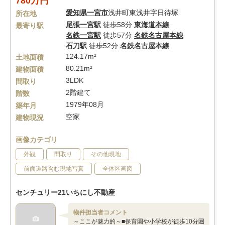
780万円
愛知県
一宮市
浅井町東浅井字日待塚
所在地
尾張一宮駅
徒歩58分
東海道本線
最寄り駅
名鉄一宮駅
徒歩57分
名鉄名古屋本線
石刀駅
徒歩52分
名鉄名古屋本線
124.17m²
土地面積
80.21m²
建物面積
3LDK
間取り
2階建て
階数
1979年08月
築年月
空家
建物現況
画像カテゴリ
外観
間取り
その他現地
前面道路含む現地写真
全体区画図
センチュリー21いちにし不動産
物件担当者コメント
～ここが魅力的～■保育園や小学校が徒歩10分圏