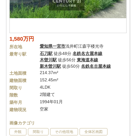
1,580万円
愛知県
一宮市
浅井町江森字楼光寺
所在地
石刀駅
徒歩48分
名鉄名古屋本線
最寄り駅
木曽川駅
徒歩56分
東海道本線
新木曽川駅
徒歩50分
名鉄名古屋本線
214.37m²
土地面積
152.45m²
建物面積
4LDK
間取り
2階建て
階数
1994年01月
築年月
空家
建物現況
画像カテゴリ
外観
間取り
その他現地
全体区画図