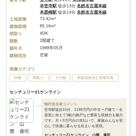
最寄り駅
本笠寺駅
徒歩13分
名鉄名古屋本線
本星崎駅
徒歩14分
名鉄名古屋本線
73.42m²
土地面積
85.16m²
建物面積
4DK
間取り
2階建て
階数
1988年05月
築年月
空家
建物現況
画像カテゴリ
外観
間取り
その他
前面道路含む現地写真
センチュリー21ケンライン
物件担当者コメント
笠寺駅徒歩10分、1199万円の中古一戸建て！全
居室に加えて3帖の納戸など豊富な収納力も魅力
です。月々5万円台の支払いで、家族みんなが安
心して快適に暮らせる住まいを実現。
センチュリー21ケンライン 山際 康司