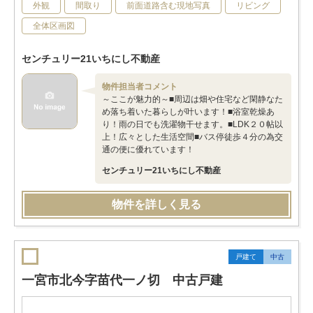
外観
間取り
前面道路含む現地写真
リビング
全体区画図
センチュリー21いちにし不動産
物件担当者コメント
～ここが魅力的～■周辺は畑や住宅など閑静なた
め落ち着いた暮らしが叶います！■浴室乾燥あ
り！雨の日でも洗濯物干せます。■LDK２０帖以
上！広々とした生活空間■バス停徒歩４分の為交
通の便に優れています！
センチュリー21いちにし不動産
物件を詳しく見る
戸建て
中古
一宮市北今字苗代一ノ切 中古戸建