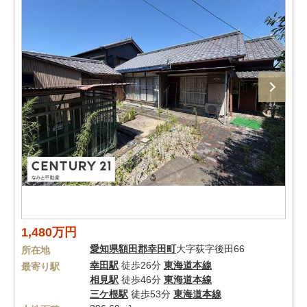
1,480万円
愛知県
額田郡幸田町
大字荻字後田66
所在地
幸田駅
徒歩26分
東海道本線
最寄り駅
相見駅
徒歩46分
東海道本線
三ケ根駅
徒歩53分
東海道本線