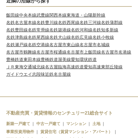
近隣の沿線から探す
飯田線
中央本線
武豊線
関西本線
東海道・山陽新幹線
名鉄名古屋本線
名鉄豊川線
名鉄西尾線
名鉄三河線
名鉄蒲郡線
名鉄豊田線
名鉄常滑線
名鉄築港線
名鉄河和線
名鉄知多新線
名鉄津島線
名鉄尾西線
名鉄犬山線
名鉄広見線
名鉄小牧線
名鉄瀬戸線
名鉄空港線
名古屋市東山線
名古屋市名城線
名古屋市鶴舞線
名古屋市桜通線
名古屋市上飯田線
名古屋市名港線
豊橋鉄道東田本線
豊橋鉄道渥美線
愛知環状鉄道
ＪＲ東海交通城北線
名古屋臨海高速鉄道
愛知高速東部丘陵線
ガイドウエイ志段味
近鉄名古屋線
不動産売買・賃貸情報のセンチュリー21総合サイト
新築一戸建て
中古一戸建て
マンション
土地
事業投資用物件
賃貸住宅（賃貸マンション・アパート）