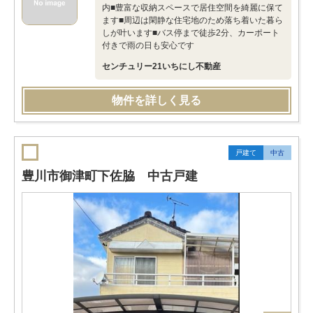
内■豊富な収納スペースで居住空間を綺麗に保て
ます■周辺は閑静な住宅地のため落ち着いた暮ら
しが叶います■バス停まで徒歩2分、カーポート
付きで雨の日も安心です
センチュリー21いちにし不動産
物件を詳しく見る
戸建て
中古
豊川市御津町下佐脇 中古戸建