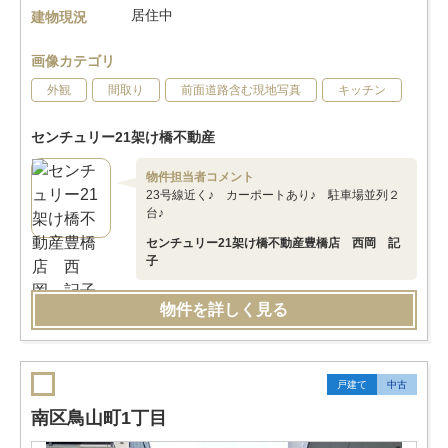
居住中
建物現況
画像カテゴリ
外観
間取り
前面道路含む現地写真
キッチン
センチュリー21架け橋不動産
物件担当者コメント
23号線近く♪ カーポートあり♪ 駐車場並列２
台♪
センチュリー21架け橋不動産豊橋店 西岡 記
子
物件を詳しく見る
戸建て
中古
南区鳥山町1丁目