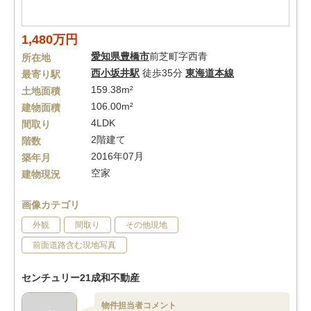
1,480万円
愛知県
豊橋市
前芝町字西青
所在地
西小坂井駅
徒歩35分
東海道本線
最寄り駅
159.38m²
土地面積
106.00m²
建物面積
4LDK
間取り
2階建て
階数
2016年07月
築年月
空家
建物現況
画像カテゴリ
外観
間取り
その他現地
前面道路含む現地写真
センチュリー21成和不動産
物件担当者コメント