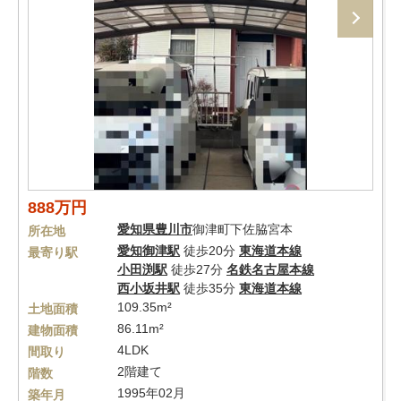
888万円
愛知県
豊川市
御津町下佐脇宮本
所在地
愛知御津駅
徒歩20分
東海道本線
最寄り駅
小田渕駅
徒歩27分
名鉄名古屋本線
西小坂井駅
徒歩35分
東海道本線
109.35m²
土地面積
86.11m²
建物面積
4LDK
間取り
2階建て
階数
1995年02月
築年月