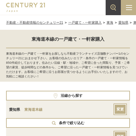
不動産・不動産情報のセンチュリー21
一戸建て・一軒家購入
東海
愛知県
東海道本線の一戸建て・一軒家購入
東海道本線の一戸建て・一軒家をお探しなら不動産フランチャイズ店舗数ナンバー1のセン
チュリー21におまかせ下さい。お客様の住みたいエリア・条件の一戸建て・一軒家情報を
850件紹介しております。住みたい沿線・駅・地域や、ご希望に合った間取り、予算・ご希
望の家賃、徒歩時間などの条件から、ご希望に沿った一戸建て・一軒家情報を見つけてい
ただけます。お客様にご希望に沿うお部屋が見つかるようにお手伝いいたしますので、お
気軽にご相談ください！
沿線から探す
変更
愛知県
東海道本線
条件で絞り込む