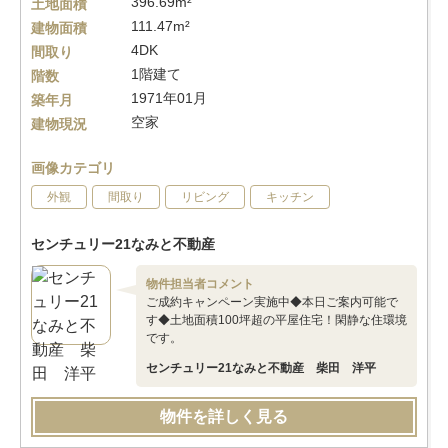
396.69m²
土地面積
111.47m²
建物面積
4DK
間取り
1階建て
階数
1971年01月
築年月
空家
建物現況
画像カテゴリ
外観
間取り
リビング
キッチン
センチュリー21なみと不動産
物件担当者コメント
ご成約キャンペーン実施中◆本日ご案内可能で
す◆土地面積100坪超の平屋住宅！閑静な住環境
です。
センチュリー21なみと不動産 柴田 洋平
物件を詳しく見る