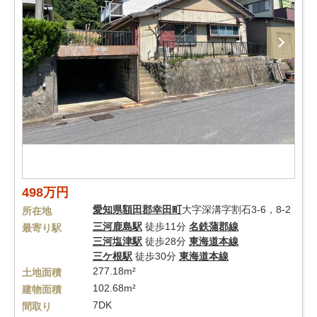
498万円
愛知県
額田郡幸田町
大字深溝字割石3-6，8-2
所在地
三河鹿島駅
徒歩11分
名鉄蒲郡線
最寄り駅
三河塩津駅
徒歩28分
東海道本線
三ケ根駅
徒歩30分
東海道本線
277.18m²
土地面積
102.68m²
建物面積
7DK
間取り