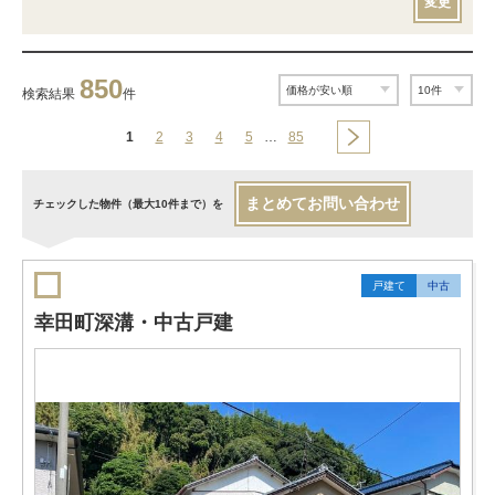
変更
850
検索結果
件
1
2
3
4
5
…
85
まとめてお問い合わせ
チェックした物件（最大10件まで）を
戸建て
中古
幸田町深溝・中古戸建