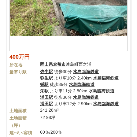
400万円
岡山県
倉敷市
連島町西之浦
所在地
弥生駅
徒歩30分
水島臨海鉄道
最寄り駅
弥生駅
より車10分 2.40km
水島臨海鉄道
栄駅
徒歩35分
水島臨海鉄道
栄駅
より車11分 2.80km
水島臨海鉄道
浦田駅
徒歩36分
水島臨海鉄道
浦田駅
より車12分 2.90km
水島臨海鉄道
241.28m²
土地面積
72.98坪
土地面積
（坪）
60％/200％
建ぺい/容積