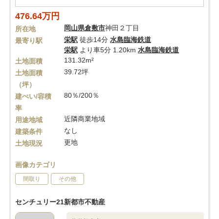
476.64万円
岡山県
倉敷市
神田２丁目
所在地
栄駅
徒歩14分
水島臨海鉄道
最寄り駅
栄駅
より車5分 1.20km
水島臨海鉄道
131.32m²
土地面積
39.72坪
土地面積
（坪）
80％/200％
建ぺい/容積
率
近隣商業地域
用途地域
なし
建築条件
更地
土地現況
画像カテゴリ
間取り
その他
センチュリー21新都市不動産