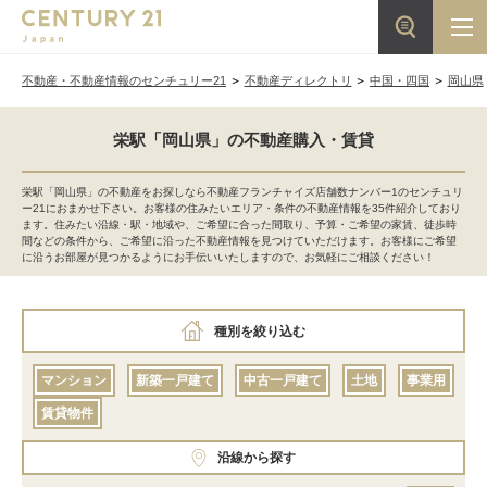
不動産・不動産情報のセンチュリー21
不動産ディレクトリ
中国・四国
岡山県
栄駅「岡山県」の不動産購入・賃貸
栄駅「岡山県」の不動産をお探しなら不動産フランチャイズ店舗数ナンバー1のセンチュリ
ー21におまかせ下さい。お客様の住みたいエリア・条件の不動産情報を35件紹介しており
ます。住みたい沿線・駅・地域や、ご希望に合った間取り、予算・ご希望の家賃、徒歩時
間などの条件から、ご希望に沿った不動産情報を見つけていただけます。お客様にご希望
に沿うお部屋が見つかるようにお手伝いいたしますので、お気軽にご相談ください！
種別を絞り込む
マンション
新築一戸建て
中古一戸建て
土地
事業用
賃貸物件
沿線から探す