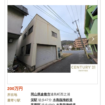
200万円
岡山県
倉敷市
連島町西之浦
所在地
栄駅
徒歩47分
水島臨海鉄道
最寄り駅
常盤駅
徒歩49分
水島臨海鉄道