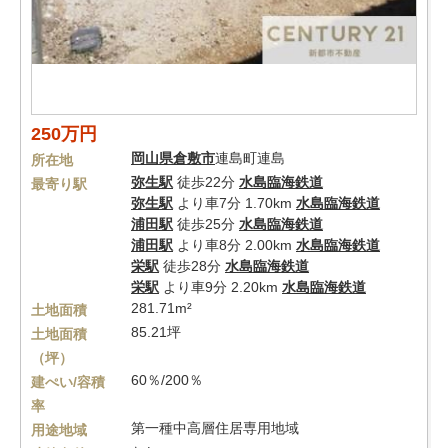
250万円
岡山県
倉敷市
連島町連島
所在地
弥生駅
徒歩22分
水島臨海鉄道
最寄り駅
弥生駅
より車7分 1.70km
水島臨海鉄道
浦田駅
徒歩25分
水島臨海鉄道
浦田駅
より車8分 2.00km
水島臨海鉄道
栄駅
徒歩28分
水島臨海鉄道
栄駅
より車9分 2.20km
水島臨海鉄道
281.71m²
土地面積
85.21坪
土地面積
（坪）
60％/200％
建ぺい/容積
率
第一種中高層住居専用地域
用途地域