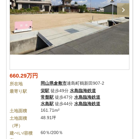
660.29万円
岡山県
倉敷市
連島町鶴新田907-2
所在地
栄駅
徒歩49分
水島臨海鉄道
最寄り駅
常盤駅
徒歩47分
水島臨海鉄道
水島駅
徒歩44分
水島臨海鉄道
161.71m²
土地面積
48.91坪
土地面積
（坪）
60％/200％
建ぺい/容積