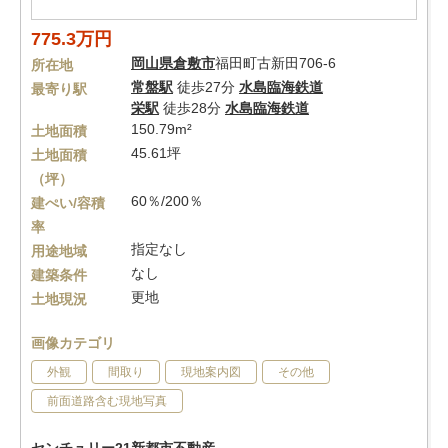
775.3万円
岡山県
倉敷市
福田町古新田706-6
所在地
常盤駅
徒歩27分
水島臨海鉄道
最寄り駅
栄駅
徒歩28分
水島臨海鉄道
150.79m²
土地面積
45.61坪
土地面積
（坪）
60％/200％
建ぺい/容積
率
指定なし
用途地域
なし
建築条件
更地
土地現況
画像カテゴリ
外観
間取り
現地案内図
その他
前面道路含む現地写真