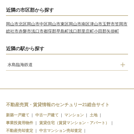
近隣の市区郡から探す
岡山市北区
岡山市中区
岡山市東区
岡山市南区
津山市
玉野市
笠岡市
総社市
赤磐市
浅口市
都窪郡早島町
浅口郡里庄町
小田郡矢掛町
近隣の駅から探す
水島臨海鉄道
栄
常盤
水島
三菱自工前
不動産売買・賃貸情報のセンチュリー21総合サイト
新築一戸建て
中古一戸建て
マンション
土地
事業投資用物件
賃貸住宅（賃貸マンション・アパート）
不動産売却査定
中古マンション売却査定