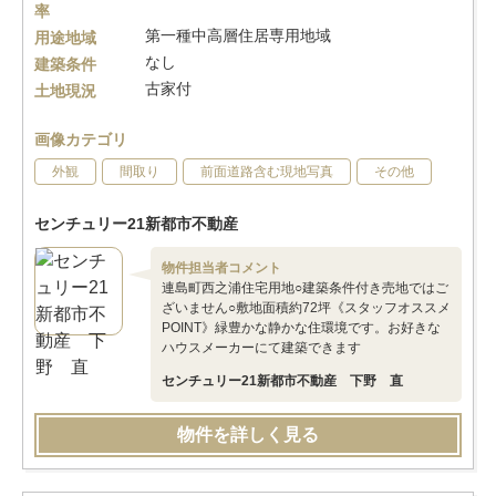
率
第一種中高層住居専用地域
用途地域
なし
建築条件
古家付
土地現況
画像カテゴリ
外観
間取り
前面道路含む現地写真
その他
センチュリー21新都市不動産
物件担当者コメント
連島町西之浦住宅用地○建築条件付き売地ではご
ざいません○敷地面積約72坪《スタッフオススメ
POINT》緑豊かな静かな住環境です。お好きな
ハウスメーカーにて建築できます
センチュリー21新都市不動産 下野 直
物件を詳しく見る