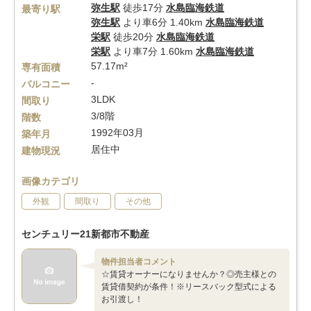
弥生駅
徒歩17分
水島臨海鉄道
最寄り駅
弥生駅
より車6分 1.40km
水島臨海鉄道
栄駅
徒歩20分
水島臨海鉄道
栄駅
より車7分 1.60km
水島臨海鉄道
57.17m²
専有面積
-
バルコニー
3LDK
間取り
3/8階
階数
1992年03月
築年月
居住中
建物現況
画像カテゴリ
外観
間取り
その他
センチュリー21新都市不動産
物件担当者コメント
☆賃貸オーナーになりませんか？◎売主様との
賃貸借契約が条件！※リースバック型式による
お引渡し！