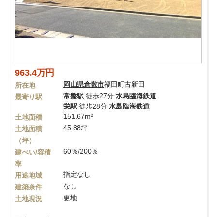
963.4万円
岡山県
倉敷市
福田町古新田
所在地
常盤駅
徒歩27分
水島臨海鉄道
最寄り駅
栄駅
徒歩28分
水島臨海鉄道
151.67m²
土地面積
45.88坪
土地面積
（坪）
60％/200％
建ぺい/容積
率
指定なし
用途地域
なし
建築条件
更地
土地現況