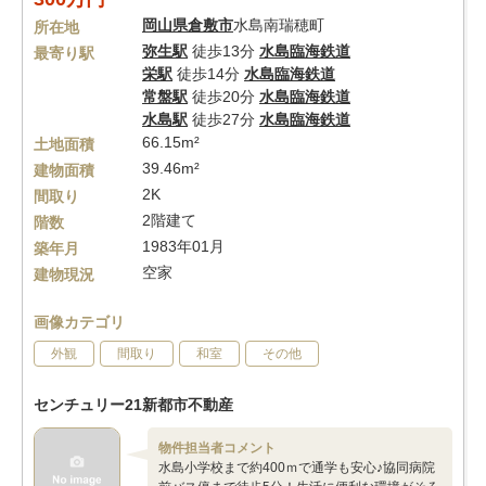
岡山県
倉敷市
水島南瑞穂町
所在地
弥生駅
徒歩13分
水島臨海鉄道
最寄り駅
栄駅
徒歩14分
水島臨海鉄道
常盤駅
徒歩20分
水島臨海鉄道
水島駅
徒歩27分
水島臨海鉄道
66.15m²
土地面積
39.46m²
建物面積
2K
間取り
2階建て
階数
1983年01月
築年月
空家
建物現況
画像カテゴリ
外観
間取り
和室
その他
センチュリー21新都市不動産
物件担当者コメント
水島小学校まで約400ｍで通学も安心♪協同病院