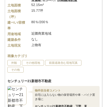
52.15m²
土地面積
15.77坪
土地面積
（坪）
80％/200％
建ぺい/容積
率
近隣商業地域
用途地域
なし
建築条件
上物有
土地現況
画像カテゴリ
外観
その他現地
前面道路含む現地写真
その他
センチュリー21新都市不動産
物件担当者コメント
自宅には入らない物の保管場所や車・バイク置
き場に
センチュリー21新都市不動産 下野 直