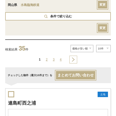
変更
岡山県
水島臨海鉄道
条件で絞り込む
変更
35
検索結果
件
1
2
3
4
まとめてお問い合わせ
チェックした物件（最大10件まで）を
土地
連島町西之浦