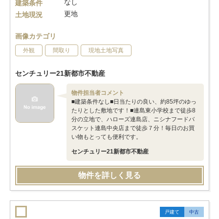
なし
建築条件
更地
土地現況
画像カテゴリ
外観
間取り
現地土地写真
センチュリー21新都市不動産
物件担当者コメント
■建築条件なし■日当たりの良い、約85坪のゆっ
たりとした敷地です！■連島東小学校まで徒歩8
分の立地で、ハローズ連島店、ニシナフードバ
スケット連島中央店まで徒歩７分！毎日のお買
い物もとっても便利です。
センチュリー21新都市不動産
物件を詳しく見る
戸建て
中古