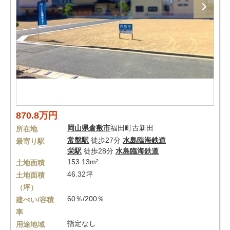
870.8万円
岡山県
倉敷市
福田町古新田
所在地
常盤駅
徒歩27分
水島臨海鉄道
最寄り駅
栄駅
徒歩28分
水島臨海鉄道
153.13m²
土地面積
46.32坪
土地面積
（坪）
60％/200％
建ぺい/容積
率
指定なし
用途地域