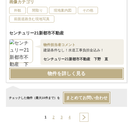
画像カテゴリ
外観
間取り
現地案内図
その他
前面道路含む現地写真
センチュリー21新都市不動産
物件担当者コメント
建築条件なし！水道工事負担金込み！
センチュリー21新都市不動産 下野 直
物件を詳しく見る
まとめてお問い合わせ
チェックした物件（最大10件まで）を
1
2
3
4