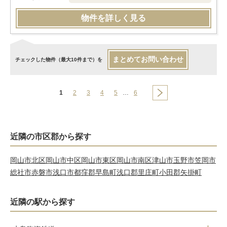
物件を詳しく見る
まとめてお問い合わせ
チェックした物件（最大10件まで）を
1
2
3
4
5
…
6
近隣の市区郡から探す
岡山市北区
岡山市中区
岡山市東区
岡山市南区
津山市
玉野市
笠岡市
総社市
赤磐市
浅口市
都窪郡早島町
浅口郡里庄町
小田郡矢掛町
近隣の駅から探す