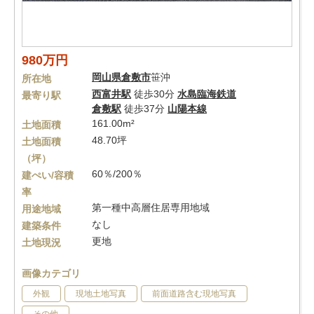
980万円
岡山県
倉敷市
笹沖
所在地
西富井駅
徒歩30分
水島臨海鉄道
最寄り駅
倉敷駅
徒歩37分
山陽本線
161.00m²
土地面積
48.70坪
土地面積
（坪）
60％/200％
建ぺい/容積
率
第一種中高層住居専用地域
用途地域
なし
建築条件
更地
土地現況
画像カテゴリ
外観
現地土地写真
前面道路含む現地写真