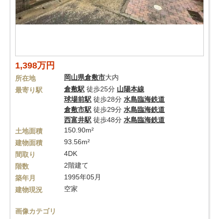
1,398万円
岡山県
倉敷市
大内
所在地
倉敷駅
徒歩25分
山陽本線
最寄り駅
球場前駅
徒歩28分
水島臨海鉄道
倉敷市駅
徒歩29分
水島臨海鉄道
西富井駅
徒歩48分
水島臨海鉄道
150.90m²
土地面積
93.56m²
建物面積
4DK
間取り
2階建て
階数
1995年05月
築年月
空家
建物現況
画像カテゴリ