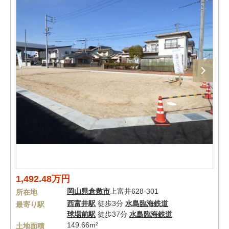
1,492.48万円
岡山県
倉敷市
上富井628-301
所在地
西富井駅
徒歩3分
水島臨海鉄道
最寄り駅
球場前駅
徒歩37分
水島臨海鉄道
149.66m²
土地面積