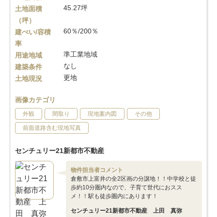
45.27坪
土地面積
（坪）
60％/200％
建ぺい/容積
率
準工業地域
用途地域
なし
建築条件
更地
土地現況
画像カテゴリ
外観
間取り
現地案内図
その他
前面道路含む現地写真
センチュリー21新都市不動産
物件担当者コメント
倉敷市上富井の全2区画の分譲地！！中学校と徒
歩約10分圏内なので、子育て世代におスス
メ！！駅も徒歩圏内にあります！
センチュリー21新都市不動産 上田 真弥