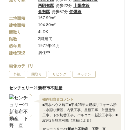
最寄り駅
西阿知駅
徒歩22分
山陽本線
倉敷駅
徒歩57分
伯備線
167.99m²
土地面積
104.80m²
建物面積
4LDK
間取り
2階建て
階数
1977年01月
築年月
居住中
建物現況
画像カテゴリ
外観
間取り
リビング
キッチン
センチュリー21新都市不動産
物件担当者コメント
■積水ハウス施工■平成25年大規模リフォーム済
（水廻り新設、内装工事、屋根工事、外壁塗装
工事、下水切替工事、バルコニー新設工事等）■
縦列2台駐車可能（車種による）
センチュリー21新都市不動産 下野 直