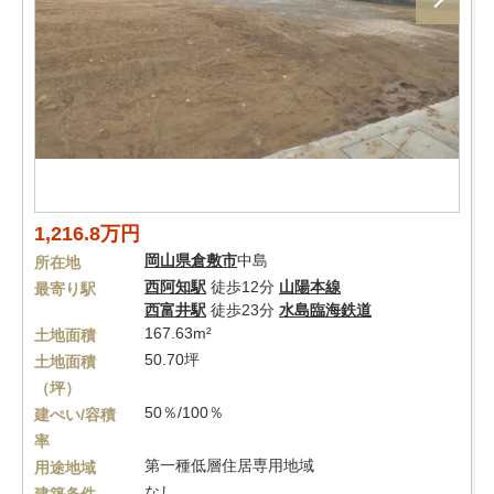
1,216.8万円
岡山県
倉敷市
中島
所在地
西阿知駅
徒歩12分
山陽本線
最寄り駅
西富井駅
徒歩23分
水島臨海鉄道
167.63m²
土地面積
50.70坪
土地面積
（坪）
50％/100％
建ぺい/容積
率
第一種低層住居専用地域
用途地域
なし