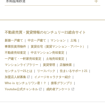
水島臨海鉄道
栄
常盤
水島
三菱自工前
不動産売買・賃貸情報のセンチュリー21総合サイト
新築一戸建て
中古一戸建て
マンション
土地
事業投資用物件
賃貸住宅（賃貸マンション・アパート）
不動産売却査定
中古マンション売却査定
一戸建て・一軒家売却査定
土地売却査定
マンションライブラリー
賃貸管理
店舗検索
センチュリー21とは
リースバック
住まいるサポート21
加盟店人材募集
イメージキャラクター紹介
Who is センチュリワン君！？
接客グランプリ
Youtube公式チャンネル
成約者アンケート