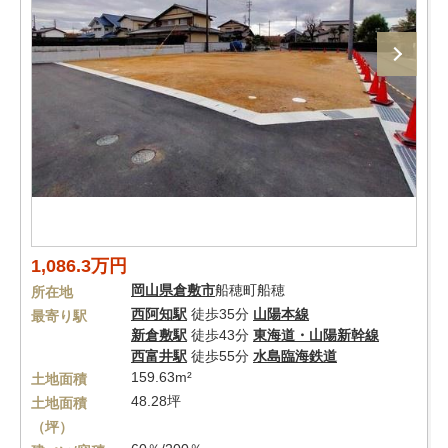
1,086.3万円
岡山県
倉敷市
船穂町船穂
所在地
西阿知駅
徒歩35分
山陽本線
最寄り駅
新倉敷駅
徒歩43分
東海道・山陽新幹線
西富井駅
徒歩55分
水島臨海鉄道
159.63m²
土地面積
48.28坪
土地面積
（坪）