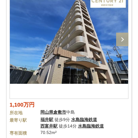
1,100万円
岡山県
倉敷市
中島
所在地
福井駅
徒歩9分
水島臨海鉄道
最寄り駅
西富井駅
徒歩14分
水島臨海鉄道
70.52m²
専有面積