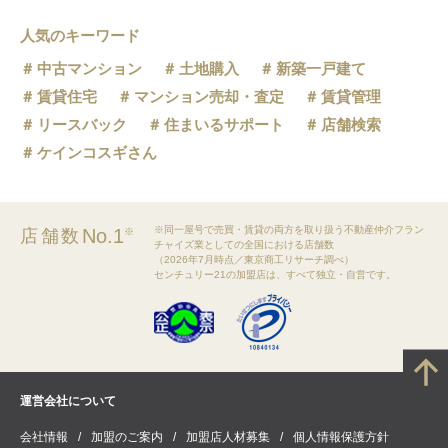
人気のキーワード
中古マンション
土地購入
新築一戸建て
賃貸住宅
マンション売却・査定
賃貸管理
リースバック
住まいるサポート
店舗検索
ケインコスギさん
※同一屋号で売買・賃貸の両方を取り扱う不動産仲介フラン
No.1
店舗数
※
チャイズ業としての全国における店舗数
（2026年7月時点／東京商工リサーチ調べ）
センチュリー21の加盟店は、すべて独立・自営です。
運営会社について
会社情報
加盟のご案内
加盟店人材募集
個人情報保護方針