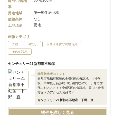
60％/200％
建ぺい/容積
率
第一種住居地域
用途地域
なし
建築条件
更地
土地現況
画像カテゴリ
外観
間取り
前面道路含む現地写真
その他現地
センチュリー21新都市不動産
物件担当者コメント
倉敷市船穂町船穂の全6区画の分譲地！！小学
校・中学校と徒歩約10分圏内なので、子育て世
代におススメ！！全6区画の分譲地！岡山・金光
方面へのアクセス良好です！
センチュリー21新都市不動産 下野 直
物件を詳しく見る