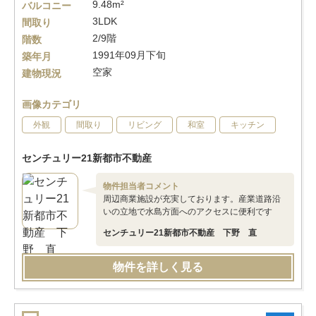
9.48m²
バルコニー
3LDK
間取り
2/9階
階数
1991年09月下旬
築年月
空家
建物現況
画像カテゴリ
外観
間取り
リビング
和室
キッチン
センチュリー21新都市不動産
物件担当者コメント
周辺商業施設が充実しております。産業道路沿
いの立地で水島方面へのアクセスに便利です
センチュリー21新都市不動産 下野 直
物件を詳しく見る