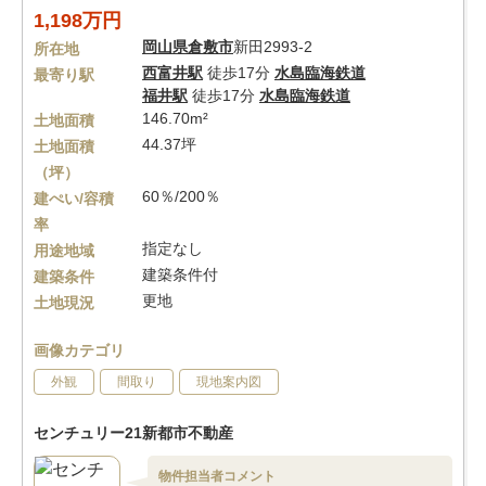
1,198万円
岡山県
倉敷市
新田2993-2
所在地
西富井駅
徒歩17分
水島臨海鉄道
最寄り駅
福井駅
徒歩17分
水島臨海鉄道
146.70m²
土地面積
44.37坪
土地面積
（坪）
60％/200％
建ぺい/容積
率
指定なし
用途地域
建築条件付
建築条件
更地
土地現況
画像カテゴリ
外観
間取り
現地案内図
センチュリー21新都市不動産
物件担当者コメント