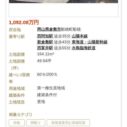
1,092.08万円
岡山県
倉敷市
船穂町船穂
所在地
西阿知駅
徒歩35分
山陽本線
最寄り駅
新倉敷駅
徒歩43分
東海道・山陽新幹線
西富井駅
徒歩55分
水島臨海鉄道
164.11m²
土地面積
49.64坪
土地面積
（坪）
60％/200％
建ぺい/容積
率
第一種住居地域
用途地域
建築条件付
建築条件
更地
土地現況
画像カテゴリ
外観
間取り
前面道路含む現地写真