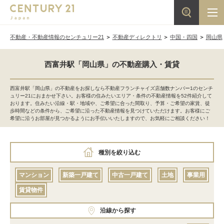
不動産・不動産情報のセンチュリー21
不動産ディレクトリ
中国・四国
岡山県
西富井駅「岡山県」の不動産購入・賃貸
西富井駅「岡山県」の不動産をお探しなら不動産フランチャイズ店舗数ナンバー1のセンチ
ュリー21におまかせ下さい。お客様の住みたいエリア・条件の不動産情報を52件紹介して
おります。住みたい沿線・駅・地域や、ご希望に合った間取り、予算・ご希望の家賃、徒
歩時間などの条件から、ご希望に沿った不動産情報を見つけていただけます。お客様にご
希望に沿うお部屋が見つかるようにお手伝いいたしますので、お気軽にご相談ください！
種別を絞り込む
マンション
新築一戸建て
中古一戸建て
土地
事業用
賃貸物件
沿線から探す