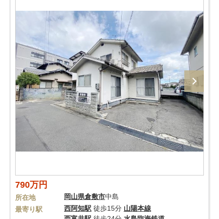
790万円
岡山県
倉敷市
中島
所在地
西阿知駅
徒歩15分
山陽本線
最寄り駅
西富井駅
徒歩24分
水島臨海鉄道