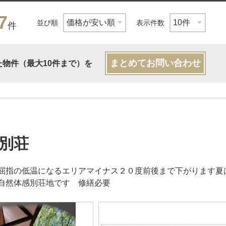
7
並び順
表示件数
件
まとめてお問い合わせ
た物件（最大10件まで）を
別荘
屈指の低温になるエリアマイナス２０度前後まで下がります
自然体感別荘地です 修繕必要