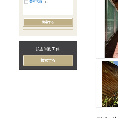
菅平高原
（1）
検索する
7
該当件数
件
検索する