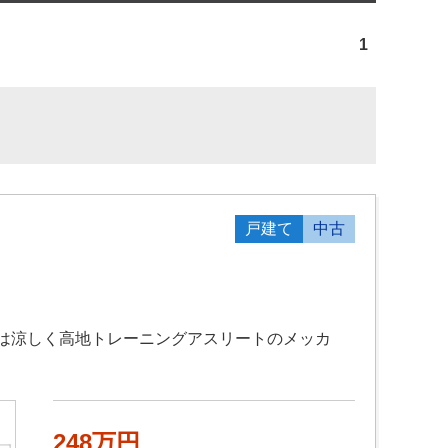
1
戸建て
中古
夏は涼しく高地トレーニングアスリートのメッカ
248万円