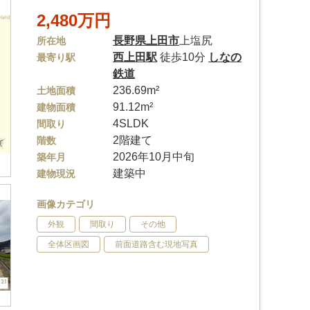
2,480万円
長野県
上田市
上塩尻
所在地
西上田駅
徒歩10分
しなの
最寄り駅
鉄道
236.69m²
土地面積
91.12m²
建物面積
4SLDK
間取り
2階建て
階数
2026年10月中旬
築年月
建築中
建物現況
画像カテゴリ
外観
間取り
その他
全体区画図
前面道路含む現地写真