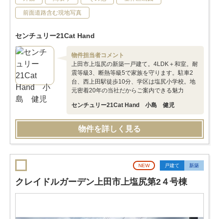
前面道路含む現地写真
センチュリー21Cat Hand
物件担当者コメント
上田市上塩尻の新築一戸建て。4LDK＋和室。耐
震等級3、断熱等級5で家族を守ります。駐車2
台、西上田駅徒歩10分、学区は塩尻小学校。地
元密着20年の当社だからご案内できる魅力
センチュリー21Cat Hand 小島 健児
物件を詳しく見る
NEW
戸建て
新築
クレイドルガーデン上田市上塩尻第2４号棟