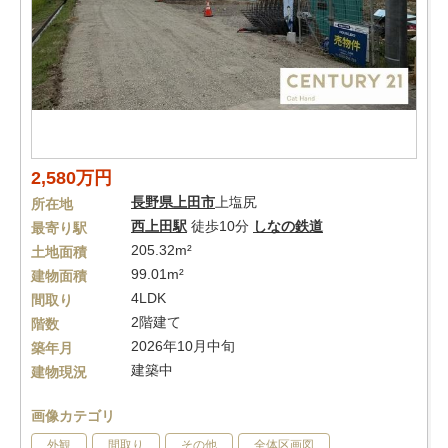
2,580万円
長野県
上田市
上塩尻
所在地
西上田駅
徒歩10分
しなの鉄道
最寄り駅
205.32m²
土地面積
99.01m²
建物面積
4LDK
間取り
2階建て
階数
2026年10月中旬
築年月
建築中
建物現況
画像カテゴリ
外観
間取り
その他
全体区画図