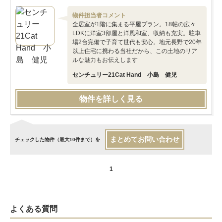
物件担当者コメント
全居室が1階に集まる平屋プラン。18帖の広々
LDKに洋室3部屋と洋風和室、収納も充実。駐車
場2台完備で子育て世代も安心。地元長野で20年
以上住宅に携わる当社だから、この土地のリア
ルな魅力もお伝えします
センチュリー21Cat Hand 小島 健児
物件を詳しく見る
まとめてお問い合わせ
チェックした物件（最大10件まで）を
1
よくある質問