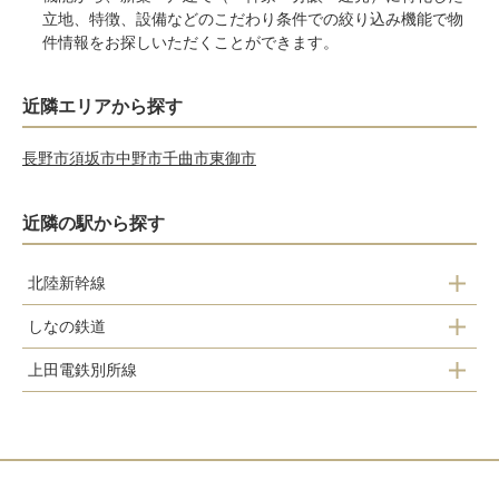
立地、特徴、設備などのこだわり条件での絞り込み機能で物
件情報をお探しいただくことができます。
近隣エリアから探す
長野市
須坂市
中野市
千曲市
東御市
近隣の駅から探す
北陸新幹線
しなの鉄道
上田駅
上田電鉄別所線
大屋駅
上田駅
信濃国分寺駅
城下駅
上田駅