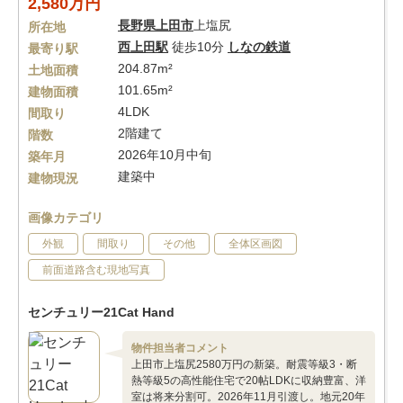
2,580万円
長野県
上田市
上塩尻
所在地
西上田駅
徒歩10分
しなの鉄道
最寄り駅
204.87m²
土地面積
101.65m²
建物面積
4LDK
間取り
2階建て
階数
2026年10月中旬
築年月
建築中
建物現況
画像カテゴリ
外観
間取り
その他
全体区画図
前面道路含む現地写真
センチュリー21Cat Hand
物件担当者コメント
上田市上塩尻2580万円の新築。耐震等級3・断
熱等級5の高性能住宅で20帖LDKに収納豊富、洋
室は将来分割可。2026年11月引渡し。地元20年