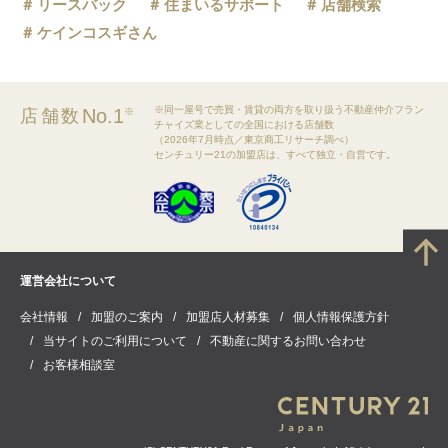
リースバック
住まいるサポート
店舗検索
ケインコスギさん
八木沢駅
別所温泉駅
※同一屋号で売買・賃貸の両方を取り扱う不動産仲介フラン
No.1
店舗数
※
チャイズ業としての全国における店舗数
（2026年7月時点／東京商工リサーチ調べ）
センチュリー21の加盟店は、すべて独立・自営です。
運営会社について
会社情報
加盟のご案内
加盟店人材募集
個人情報保護方針
当サイトのご利用について
不動産に関するお問い合わせ
お客様相談室