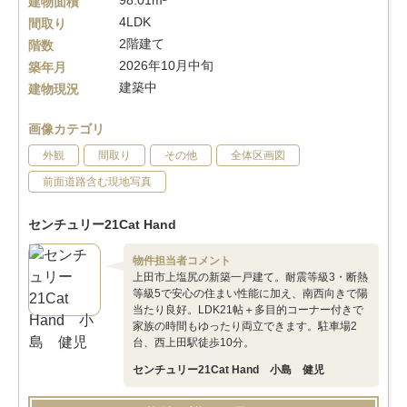
98.01m²
建物面積
4LDK
間取り
2階建て
階数
2026年10月中旬
築年月
建築中
建物現況
画像カテゴリ
外観
間取り
その他
全体区画図
前面道路含む現地写真
センチュリー21Cat Hand
物件担当者コメント
上田市上塩尻の新築一戸建て。耐震等級3・断熱
等級5で安心の住まい性能に加え、南西向きで陽
当たり良好。LDK21帖＋多目的コーナー付きで
家族の時間もゆったり両立できます。駐車場2
台、西上田駅徒歩10分。
センチュリー21Cat Hand 小島 健児