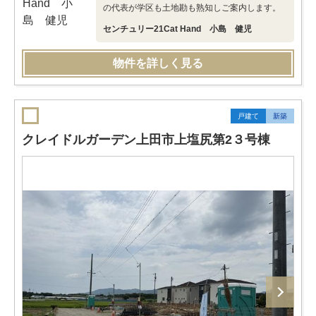
の代表が学区も土地勘も熟知しご案内します。
センチュリー21Cat Hand 小島 健児
物件を詳しく見る
戸建て
新築
クレイドルガーデン上田市上塩尻第2３号棟