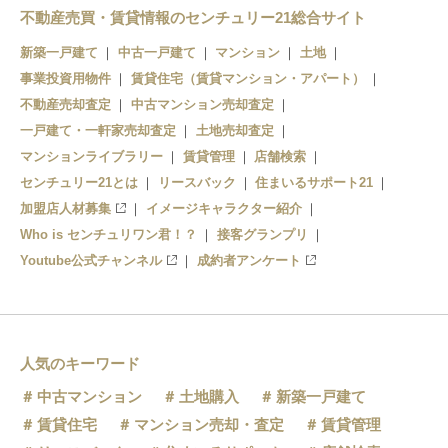
三好町駅
西上田駅
不動産売買・賃貸情報のセンチュリー21総合サイト
新築一戸建て
中古一戸建て
マンション
土地
赤坂上駅
事業投資用物件
賃貸住宅（賃貸マンション・アパート）
上田原駅
不動産売却査定
中古マンション売却査定
一戸建て・一軒家売却査定
土地売却査定
寺下駅
マンションライブラリー
賃貸管理
店舗検索
センチュリー21とは
神畑駅
リースバック
住まいるサポート21
加盟店人材募集
イメージキャラクター紹介
大学前駅
Who is センチュリワン君！？
接客グランプリ
Youtube公式チャンネル
成約者アンケート
下之郷駅
中塩田駅
塩田町駅
人気のキーワード
中古マンション
土地購入
新築一戸建て
中野駅
賃貸住宅
マンション売却・査定
賃貸管理
舞田駅