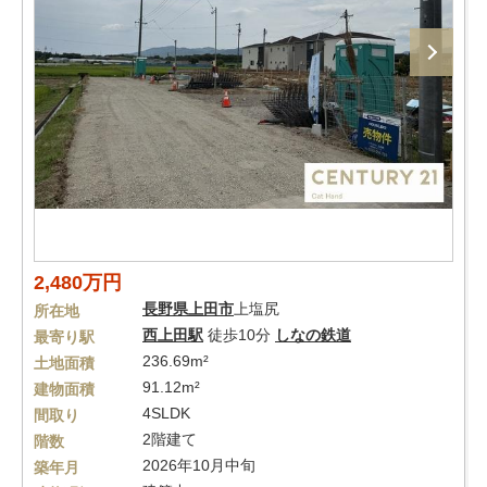
2,480万円
長野県
上田市
上塩尻
所在地
西上田駅
徒歩10分
しなの鉄道
最寄り駅
236.69m²
土地面積
91.12m²
建物面積
4SLDK
間取り
2階建て
階数
2026年10月中旬
築年月