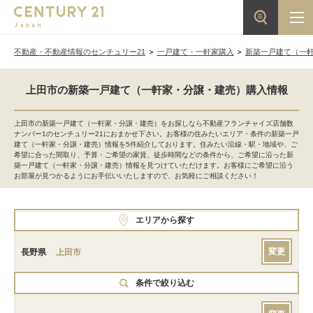
不動産・不動産情報のセンチュリー21
一戸建て・一軒家購入
新築一戸建て（一
上田市の新築一戸建て（一軒家・分譲・建売）購入情報
上田市の新築一戸建て（一軒家・分譲・建売）をお探しなら不動産フランチャイズ店舗数
ナンバー1のセンチュリー21におまかせ下さい。お客様の住みたいエリア・条件の新築一戸
建て（一軒家・分譲・建売）情報を5件紹介しております。住みたい沿線・駅・地域や、ご
希望に合った間取り、予算・ご希望の家賃、徒歩時間などの条件から、ご希望に沿った新
築一戸建て（一軒家・分譲・建売）情報を見つけていただけます。お客様にご希望に沿う
お部屋が見つかるようにお手伝いいたしますので、お気軽にご相談ください！
エリアから探す
変更
長野県
上田市
条件で絞り込む