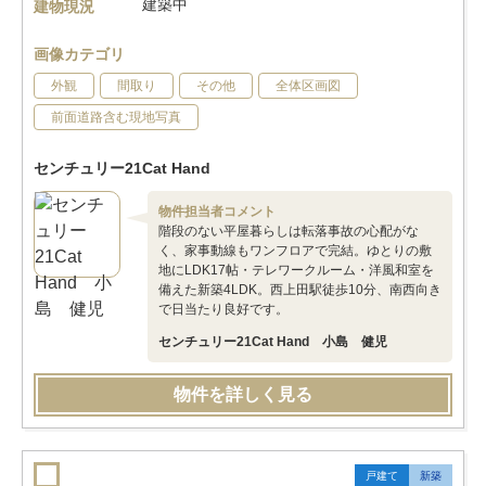
建築中
建物現況
画像カテゴリ
外観
間取り
その他
全体区画図
前面道路含む現地写真
センチュリー21Cat Hand
物件担当者コメント
階段のない平屋暮らしは転落事故の心配がな
く、家事動線もワンフロアで完結。ゆとりの敷
地にLDK17帖・テレワークルーム・洋風和室を
備えた新築4LDK。西上田駅徒歩10分、南西向き
で日当たり良好です。
センチュリー21Cat Hand 小島 健児
物件を詳しく見る
戸建て
新築