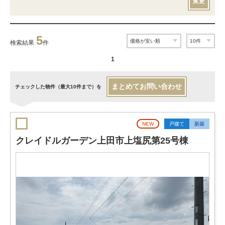
変更
5
検索結果
件
1
まとめてお問い合わせ
チェックした物件（最大10件まで）を
NEW
戸建て
新築
クレイドルガーデン上田市上塩尻第25号棟