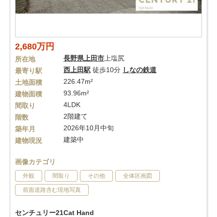
2,680万円
長野県
上田市
上塩尻
所在地
西上田駅
徒歩10分
しなの鉄道
最寄り駅
226.47m²
土地面積
93.96m²
建物面積
4LDK
間取り
2階建て
階数
2026年10月中旬
築年月
建築中
建物現況
画像カテゴリ
外観
間取り
その他
全体区画図
前面道路含む現地写真
センチュリー21Cat Hand