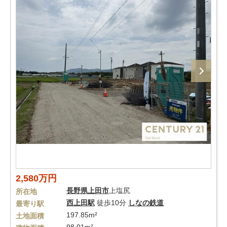
2,580万円
長野県
上田市
上塩尻
所在地
西上田駅
徒歩10分
しなの鉄道
最寄り駅
197.85m²
土地面積