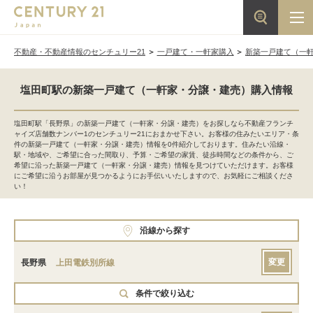
不動産・不動産情報のセンチュリー21
一戸建て・一軒家購入
新築一戸建て（一
塩田町駅の新築一戸建て（一軒家・分譲・建売）購入情報
塩田町駅「長野県」の新築一戸建て（一軒家・分譲・建売）をお探しなら不動産フランチ
ャイズ店舗数ナンバー1のセンチュリー21におまかせ下さい。お客様の住みたいエリア・条
件の新築一戸建て（一軒家・分譲・建売）情報を0件紹介しております。住みたい沿線・
駅・地域や、ご希望に合った間取り、予算・ご希望の家賃、徒歩時間などの条件から、ご
希望に沿った新築一戸建て（一軒家・分譲・建売）情報を見つけていただけます。お客様
にご希望に沿うお部屋が見つかるようにお手伝いいたしますので、お気軽にご相談くださ
い！
沿線から探す
変更
長野県
上田電鉄別所線
条件で絞り込む