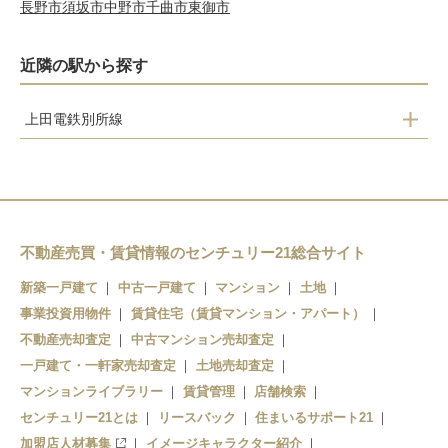
長野市
須坂市
中野市
千曲市
東御市
近隣の駅から探す
上田電鉄別所線
中野
舞田
八木沢
別所温泉
不動産売買・賃貸情報のセンチュリー21総合サイト
新築一戸建て
中古一戸建て
マンション
土地
事業投資用物件
賃貸住宅（賃貸マンション・アパート）
不動産売却査定
中古マンション売却査定
一戸建て・一軒家売却査定
土地売却査定
マンションライブラリー
賃貸管理
店舗検索
センチュリー21とは
リースバック
住まいるサポート21
加盟店人材募集
イメージキャラクター紹介