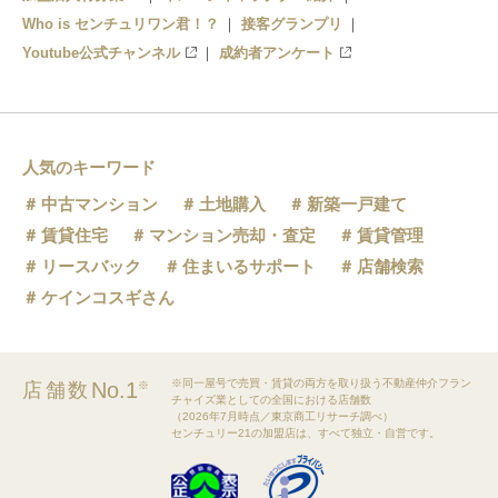
Who is センチュリワン君！？
接客グランプリ
Youtube公式チャンネル
成約者アンケート
人気のキーワード
中古マンション
土地購入
新築一戸建て
賃貸住宅
マンション売却・査定
賃貸管理
リースバック
住まいるサポート
店舗検索
ケインコスギさん
※同一屋号で売買・賃貸の両方を取り扱う不動産仲介フラン
No.1
店舗数
※
チャイズ業としての全国における店舗数
（2026年7月時点／東京商工リサーチ調べ）
センチュリー21の加盟店は、すべて独立・自営です。