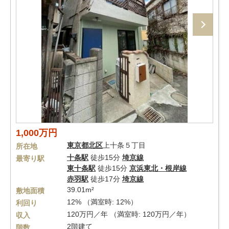
1,000万円
東京都
北区
上十条５丁目
所在地
十条駅
徒歩15分
埼京線
最寄り駅
東十条駅
徒歩15分
京浜東北・根岸線
赤羽駅
徒歩17分
埼京線
39.01m²
敷地面積
12% （満室時: 12%）
利回り
120万円／年 （満室時: 120万円／年）
収入
2階建て
階数