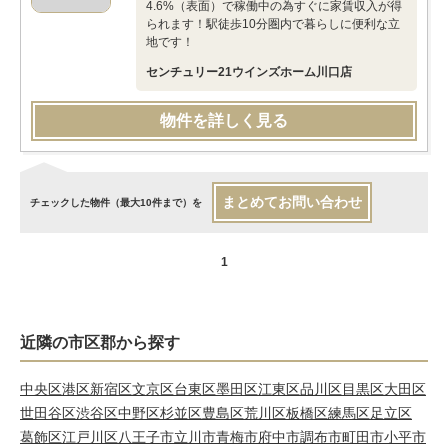
4.6%（表面）で稼働中の為すぐに家賃収入が得
られます！駅徒歩10分圏内で暮らしに便利な立
地です！
センチュリー21ウインズホーム川口店
物件を詳しく見る
まとめてお問い合わせ
チェックした物件（最大10件まで）を
1
近隣の市区郡から探す
中央区
港区
新宿区
文京区
台東区
墨田区
江東区
品川区
目黒区
大田区
世田谷区
渋谷区
中野区
杉並区
豊島区
荒川区
板橋区
練馬区
足立区
葛飾区
江戸川区
八王子市
立川市
青梅市
府中市
調布市
町田市
小平市