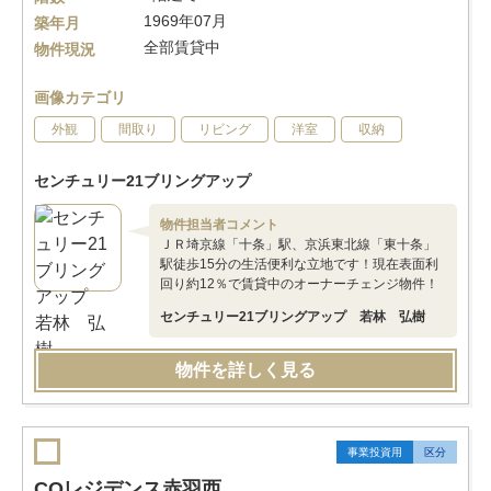
1969年07月
築年月
全部賃貸中
物件現況
画像カテゴリ
外観
間取り
リビング
洋室
収納
センチュリー21ブリングアップ
物件担当者コメント
ＪＲ埼京線「十条」駅、京浜東北線「東十条」
駅徒歩15分の生活便利な立地です！現在表面利
回り約12％で賃貸中のオーナーチェンジ物件！
センチュリー21ブリングアップ 若林 弘樹
物件を詳しく見る
事業投資用
区分
CQレジデンス赤羽西