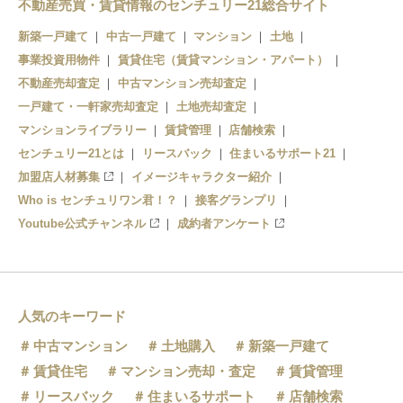
不動産売買・賃貸情報のセンチュリー21総合サイト
赤羽
新築一戸建て
中古一戸建て
マンション
土地
事業投資用物件
北赤羽
賃貸住宅（賃貸マンション・アパート）
不動産売却査定
中古マンション売却査定
浮間舟渡
一戸建て・一軒家売却査定
土地売却査定
マンションライブラリー
賃貸管理
店舗検索
センチュリー21とは
リースバック
住まいるサポート21
加盟店人材募集
イメージキャラクター紹介
Who is センチュリワン君！？
接客グランプリ
Youtube公式チャンネル
成約者アンケート
人気のキーワード
中古マンション
土地購入
新築一戸建て
賃貸住宅
マンション売却・査定
賃貸管理
リースバック
住まいるサポート
店舗検索