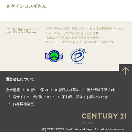
ケインコスギさん
※同一屋号で売買・賃貸の両方を取り扱う不動産仲介フラン
No.1
店舗数
※
チャイズ業としての全国における店舗数
（2026年7月時点／東京商工リサーチ調べ）
センチュリー21の加盟店は、すべて独立・自営です。
運営会社について
会社情報
加盟のご案内
加盟店人材募集
個人情報保護方針
当サイトのご利用について
不動産に関するお問い合わせ
お客様相談室
(C) CENTURY21 Real Estate of Japan Ltd. All rights reserved.