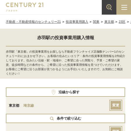
不動産・不動産情報のセンチュリー21
投資事業用購入
関東
東京都
23区
赤羽駅の投資事業用購入情報
赤羽駅「東京都」の投資事業用をお探しなら不動産フランチャイズ店舗数ナンバー1のセン
チュリー21におまかせ下さい。お客様の住みたいエリア・条件の投資事業用情報を2件紹介
しております。住みたい沿線・駅・地域や、ご希望に合った間取り、予算・ご希望の家
賃、徒歩時間などの条件から、ご希望に沿った投資事業用情報を見つけていただけます。
お客様にご希望に沿うお部屋が見つかるようにお手伝いいたしますので、お気軽にご相談
ください！
沿線から探す
変更
東京都
埼京線
条件で絞り込む