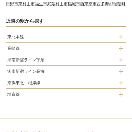
日野市
東村山市
福生市
武蔵村山市
稲城市
西東京市
西多摩郡瑞穂町
近隣の駅から探す
東北本線
高崎線
東京
湘南新宿ライン宇須
東京
上野
赤羽
湘南新宿ライン高海
上野
尾久
池袋
赤羽
京浜東北・根岸線
赤羽
尾久
池袋
赤羽
新宿
埼京線
赤羽
東十条
新宿
渋谷
池袋
王子
渋谷
板橋
上中里
十条