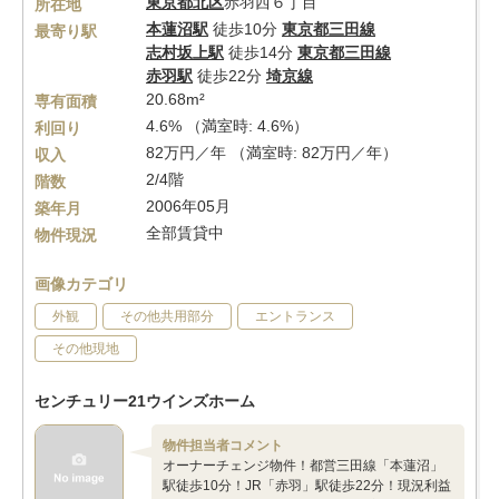
東京都
北区
赤羽西６丁目
所在地
本蓮沼駅
徒歩10分
東京都三田線
最寄り駅
志村坂上駅
徒歩14分
東京都三田線
赤羽駅
徒歩22分
埼京線
20.68m²
専有面積
4.6% （満室時: 4.6%）
利回り
82万円／年 （満室時: 82万円／年）
収入
2/4階
階数
2006年05月
築年月
全部賃貸中
物件現況
画像カテゴリ
外観
その他共用部分
エントランス
その他現地
センチュリー21ウインズホーム
物件担当者コメント
オーナーチェンジ物件！都営三田線「本蓮沼」
駅徒歩10分！JR「赤羽」駅徒歩22分！現況利益