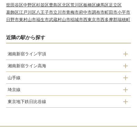
世田谷区
中野区
杉並区
豊島区
北区
荒川区
板橋区
練馬区
足立区
葛飾区
江戸川区
八王子市
立川市
青梅市
府中市
調布市
町田市
小平市
日野市
東村山市
福生市
武蔵村山市
稲城市
西東京市
西多摩郡瑞穂町
近隣の駅から探す
湘南新宿ライン宇須
湘南新宿ライン高海
池袋
山手線
池袋
新宿
埼京線
大崎
新宿
渋谷
東京地下鉄日比谷線
西大井
恵比寿
五反田
渋谷
大崎
神谷町
恵比寿
大崎
目黒
恵比寿
大崎
恵比寿
西大井
六本木
渋谷