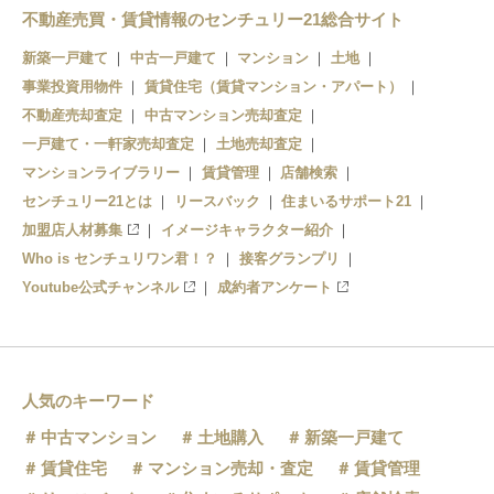
渋谷
広尾
不動産売買・賃貸情報のセンチュリー21総合サイト
新宿
恵比寿
原宿
新築一戸建て
中古一戸建て
マンション
土地
事業投資用物件
中目黒
賃貸住宅（賃貸マンション・アパート）
池袋
代々木
不動産売却査定
中古マンション売却査定
一戸建て・一軒家売却査定
土地売却査定
マンションライブラリー
賃貸管理
店舗検索
センチュリー21とは
リースバック
住まいるサポート21
加盟店人材募集
イメージキャラクター紹介
Who is センチュリワン君！？
接客グランプリ
Youtube公式チャンネル
成約者アンケート
人気のキーワード
中古マンション
土地購入
新築一戸建て
賃貸住宅
マンション売却・査定
賃貸管理