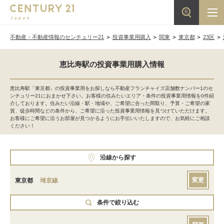
不動産・不動産情報のセンチュリー21
投資事業用購入
関東
東京都
23区
恵比寿駅の投資事業用購入情報
恵比寿駅「東京都」の投資事業用をお探しなら不動産フランチャイズ店舗数ナンバー1のセ
ンチュリー21におまかせ下さい。お客様の住みたいエリア・条件の投資事業用情報を0件紹
介しております。住みたい沿線・駅・地域や、ご希望に合った間取り、予算・ご希望の家
賃、徒歩時間などの条件から、ご希望に沿った投資事業用情報を見つけていただけます。
お客様にご希望に沿うお部屋が見つかるようにお手伝いいたしますので、お気軽にご相談
ください！
沿線から探す
変更
東京都
埼京線
条件で絞り込む