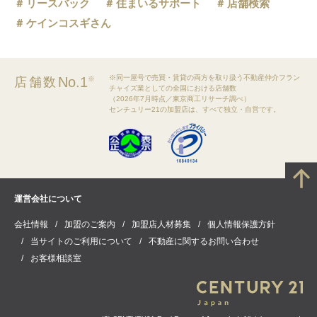
リースバック
住まいるサポート
店舗検索
ケインコスギさん
※同一屋号で売買・賃貸の両方を取り扱う不動産仲介フラン
No.1
店舗数
※
チャイズ業としての全国における店舗数
（2026年7月時点／東京商工リサーチ調べ）
センチュリー21の加盟店は、すべて独立・自営です。
運営会社について
会社情報
加盟のご案内
加盟店人材募集
個人情報保護方針
当サイトのご利用について
不動産に関するお問い合わせ
お客様相談室