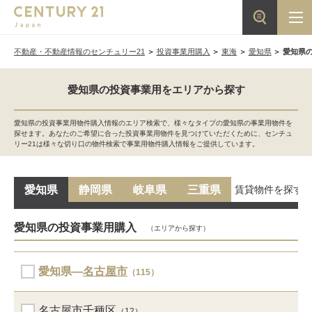
不動産・不動産情報のセンチュリー21
投資事業用購入
東海
愛知県
愛知県
愛知県の投資事業用をエリアから探す
愛知県の投資事業用物件購入情報のエリア検索で、様々なタイプの愛知県の事業用物件を
探せます。あなたのご希望に合った投資事業用物件を見つけていただくために、センチュ
リー21は様々な切り口の物件検索で事業用物件購入情報をご提供しています。
賃貸物件を探す
愛知県
静岡県
岐阜県
三重県
愛知県の投資事業用購入
（エリアから探す）
愛知県―
名古屋市
（115）
名古屋市千種区
（12）