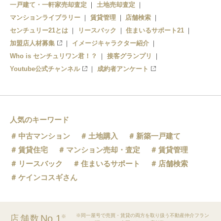
一戸建て・一軒家売却査定
土地売却査定
マンションライブラリー
賃貸管理
店舗検索
センチュリー21とは
リースバック
住まいるサポート21
加盟店人材募集
イメージキャラクター紹介
Who is センチュリワン君！？
接客グランプリ
Youtube公式チャンネル
成約者アンケート
人気のキーワード
中古マンション
土地購入
新築一戸建て
賃貸住宅
マンション売却・査定
賃貸管理
リースバック
住まいるサポート
店舗検索
ケインコスギさん
※同一屋号で売買・賃貸の両方を取り扱う不動産仲介フラン
No.1
店舗数
※