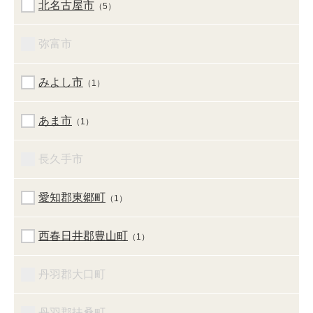
北名古屋市
（5）
弥富市
みよし市
（1）
あま市
（1）
長久手市
愛知郡東郷町
（1）
西春日井郡豊山町
（1）
丹羽郡大口町
丹羽郡扶桑町