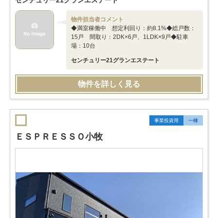
センチュリー21グランエステート
物件担当者コメント
◆満室稼働中 想定利回り：約8.1%◆総戸数：
15戸 間取り：2DK×6戸、1LDK×9戸◆駐車
場：10台
センチュリー21グランエステート
物件を詳しく見る
事業投資用
一棟
ＥＳＰＲＥＳＳＯ小牧