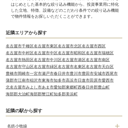
はじめとした基本的な絞り込み機能から、投資事業用に特化
した立地、特徴、設備などのこだわり条件での絞り込み機能
で物件情報をお探しいただくことができます。
近隣エリアから探す
名古屋市千種区
名古屋市東区
名古屋市北区
名古屋市西区
名古屋市中村区
名古屋市中区
名古屋市昭和区
名古屋市瑞穂区
名古屋市熱田区
名古屋市中川区
名古屋市港区
名古屋市南区
名古屋市守山区
名古屋市緑区
名古屋市名東区
名古屋市天白区
豊橋市
岡崎市
一宮市
瀬戸市
春日井市
豊川市
豊田市
安城市
西尾市
蒲郡市
江南市
稲沢市
東海市
知多市
高浜市
日進市
田原市
愛西市
北名古屋市
みよし市
あま市
愛知郡東郷町
西春日井郡豊山町
海部郡大治町
海部郡蟹江町
知多郡美浜町
近隣の駅から探す
名鉄小牧線