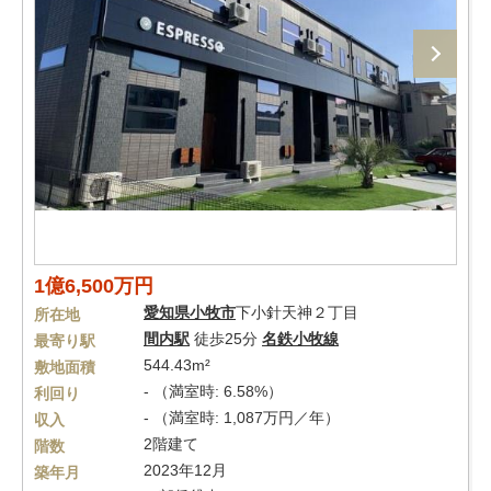
1億6,500万円
愛知県
小牧市
下小針天神２丁目
所在地
間内駅
徒歩25分
名鉄小牧線
最寄り駅
544.43m²
敷地面積
- （満室時: 6.58%）
利回り
- （満室時: 1,087万円／年）
収入
2階建て
階数
2023年12月
築年月