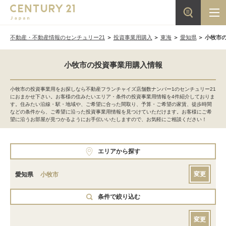
不動産・不動産情報のセンチュリー21
投資事業用購入
東海
愛知県
小牧市
小牧市の投資事業用購入情報
小牧市の投資事業用をお探しなら不動産フランチャイズ店舗数ナンバー1のセンチュリー21
におまかせ下さい。お客様の住みたいエリア・条件の投資事業用情報を4件紹介しておりま
す。住みたい沿線・駅・地域や、ご希望に合った間取り、予算・ご希望の家賃、徒歩時間
などの条件から、ご希望に沿った投資事業用情報を見つけていただけます。お客様にご希
望に沿うお部屋が見つかるようにお手伝いいたしますので、お気軽にご相談ください！
エリアから探す
変更
愛知県
小牧市
条件で絞り込む
変更