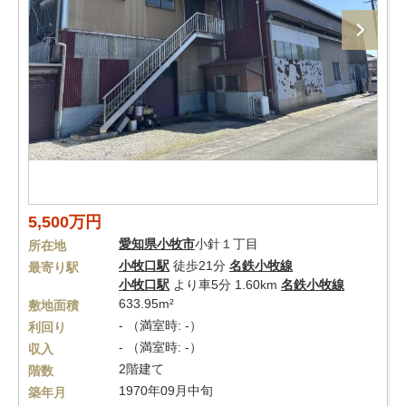
5,500万円
愛知県
小牧市
小針１丁目
所在地
小牧口駅
徒歩21分
名鉄小牧線
最寄り駅
小牧口駅
より車5分 1.60km
名鉄小牧線
633.95m²
敷地面積
- （満室時: -）
利回り
- （満室時: -）
収入
2階建て
階数
1970年09月中旬
築年月