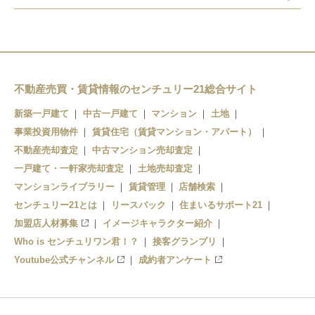
小牧口駅
小牧駅
小牧原駅
不動産売買・賃貸情報のセンチュリー21総合サイト
新築一戸建て
中古一戸建て
マンション
土地
味岡駅
事業投資用物件
賃貸住宅（賃貸マンション・アパート）
田県神社前駅
不動産売却査定
中古マンション売却査定
一戸建て・一軒家売却査定
土地売却査定
マンションライブラリー
賃貸管理
店舗検索
センチュリー21とは
リースバック
住まいるサポート21
加盟店人材募集
イメージキャラクター紹介
Who is センチュリワン君！？
接客グランプリ
Youtube公式チャンネル
成約者アンケート