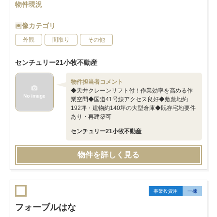
物件現況
画像カテゴリ
外観
間取り
その他
センチュリー21小牧不動産
物件担当者コメント
◆天井クレーンリフト付！作業効率を高める作
業空間◆国道41号線アクセス良好◆敷敷地約
192坪・建物約140坪の大型倉庫◆既存宅地要件
あり・再建築可
センチュリー21小牧不動産
物件を詳しく見る
事業投資用
一棟
フォーブルはな