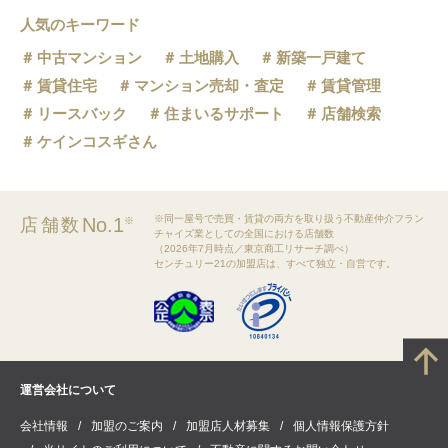
人気のキーワード
中古マンション
土地購入
新築一戸建て
賃貸住宅
マンション売却・査定
賃貸管理
リースバック
住まいるサポート
店舗検索
ケインコスギさん
※同一屋号で売買・賃貸の両方を取り扱う不動産仲介フラン
No.1
店舗数
※
チャイズ業としての全国における店舗数
（2026年7月時点／東京商工リサーチ調べ）
センチュリー21の加盟店は、すべて独立・自営です。
運営会社について
会社情報
加盟のご案内
加盟店人材募集
個人情報保護方針