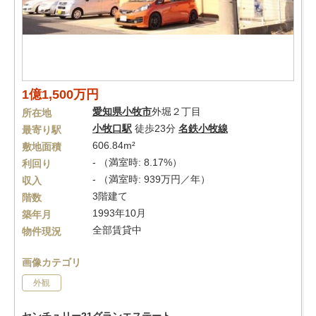
1億1,500万円
愛知県
小牧市
外堀２丁目
所在地
小牧口駅
徒歩23分
名鉄小牧線
最寄り駅
606.84m²
敷地面積
- （満室時: 8.17%）
利回り
- （満室時: 939万円／年）
収入
3階建て
階数
1993年10月
築年月
全部賃貸中
物件現況
画像カテゴリ
外観