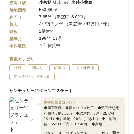
小牧駅
徒歩25分
名鉄小牧線
最寄り駅
553.66m²
敷地面積
7.95% （満室時: 8.02%）
利回り
443万円／年 （満室時: 447万円／年）
収入
2階建て
階数
1984年11月
築年月
全部賃貸中
物件現況
画像カテゴリ
外観
間取り
駐車場
その他現地
前面道路含む現地写真
センチュリー21グランエステート
物件担当者コメント
◆満室稼働 ◆積水ハウス施工 ◆満室時想定
利回り：約8.02% ◆総戸数：8戸（2DK×4・
1K×4）◆駐車場：10台（空き1台）◆土地面
積 553.66平方（167.48坪）◆角地
センチュリー21グランエステート 佐々 飛生