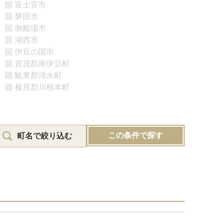
富士宮市
磐田市
御殿場市
湖西市
伊豆の国市
賀茂郡南伊豆町
駿東郡清水町
榛原郡川根本町
この条件で探す
町名で絞り込む