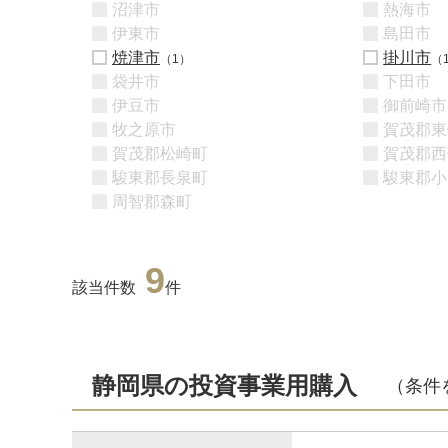
沼津市
熱海市
伊東市
島田市
焼津市
掛川市
（1）
（
袋井市
下田市
伊豆市
御前崎市
牧之原市
賀茂郡東
賀茂郡松崎町
賀茂郡西
駿東郡長泉町
駿東郡小
周智郡森町
9
該当件数
件
静岡県の投資事業用購入
（条件