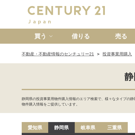
買う
借りる
売る
不動産・不動産情報のセンチュリー21
投資事業用購入
新築一戸建て
中古一戸
静
静岡県の投資事業用物件購入情報のエリア検索で、様々なタイプの静
物件購入情報をご提供しています。
愛知県
静岡県
岐阜県
三重県