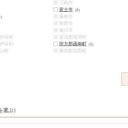
三島市
富士市
（2）
藤枝市
1）
裾野市
菊川市
伊豆町
賀茂郡河津町
伊豆町
田方郡函南町
（1）
山町
榛原郡吉田町
を選ぶ）