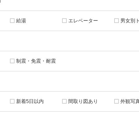
可
給湯
エレベーター
男女別
制震・免震・耐震
新着5日以内
間取り図あり
外観写