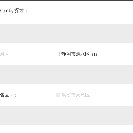
アから探す）
河区
静岡市清水区
（1）
名区
浜松市天竜区
（1）