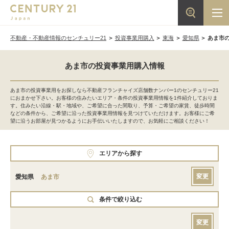
不動産・不動産情報のセンチュリー21
投資事業用購入
東海
愛知県
あま市
あま市の投資事業用購入情報
あま市の投資事業用をお探しなら不動産フランチャイズ店舗数ナンバー1のセンチュリー21
におまかせ下さい。お客様の住みたいエリア・条件の投資事業用情報を1件紹介しておりま
す。住みたい沿線・駅・地域や、ご希望に合った間取り、予算・ご希望の家賃、徒歩時間
などの条件から、ご希望に沿った投資事業用情報を見つけていただけます。お客様にご希
望に沿うお部屋が見つかるようにお手伝いいたしますので、お気軽にご相談ください！
エリアから探す
変更
愛知県
あま市
条件で絞り込む
変更