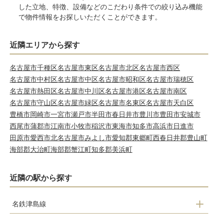
した立地、特徴、設備などのこだわり条件での絞り込み機能
で物件情報をお探しいただくことができます。
近隣エリアから探す
名古屋市千種区
名古屋市東区
名古屋市北区
名古屋市西区
名古屋市中村区
名古屋市中区
名古屋市昭和区
名古屋市瑞穂区
名古屋市熱田区
名古屋市中川区
名古屋市港区
名古屋市南区
名古屋市守山区
名古屋市緑区
名古屋市名東区
名古屋市天白区
豊橋市
岡崎市
一宮市
瀬戸市
半田市
春日井市
豊川市
豊田市
安城市
西尾市
蒲郡市
江南市
小牧市
稲沢市
東海市
知多市
高浜市
日進市
田原市
愛西市
北名古屋市
みよし市
愛知郡東郷町
西春日井郡豊山町
海部郡大治町
海部郡蟹江町
知多郡美浜町
近隣の駅から探す
名鉄津島線