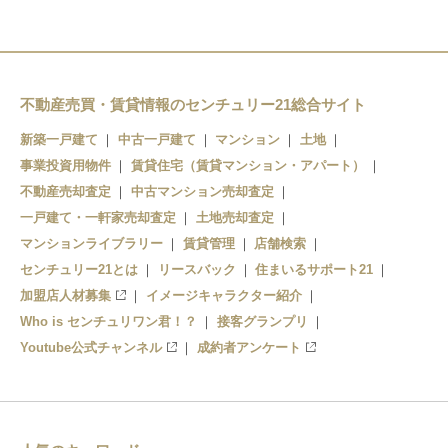
甚目寺駅
七宝駅
木田駅
不動産売買・賃貸情報のセンチュリー21総合サイト
新築一戸建て
中古一戸建て
マンション
土地
事業投資用物件
賃貸住宅（賃貸マンション・アパート）
不動産売却査定
中古マンション売却査定
一戸建て・一軒家売却査定
土地売却査定
マンションライブラリー
賃貸管理
店舗検索
センチュリー21とは
リースバック
住まいるサポート21
加盟店人材募集
イメージキャラクター紹介
Who is センチュリワン君！？
接客グランプリ
Youtube公式チャンネル
成約者アンケート