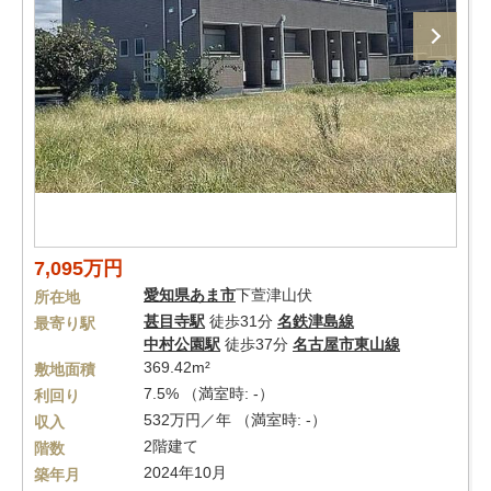
7,095万円
愛知県
あま市
下萱津山伏
所在地
甚目寺駅
徒歩31分
名鉄津島線
最寄り駅
中村公園駅
徒歩37分
名古屋市東山線
369.42m²
敷地面積
7.5% （満室時: -）
利回り
532万円／年 （満室時: -）
収入
2階建て
階数
2024年10月
築年月