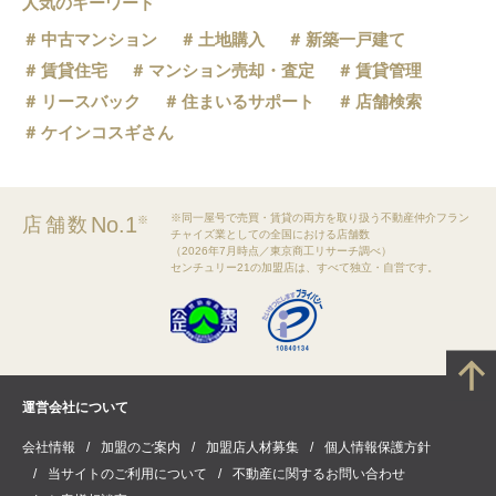
人気のキーワード
中古マンション
土地購入
新築一戸建て
賃貸住宅
マンション売却・査定
賃貸管理
リースバック
住まいるサポート
店舗検索
ケインコスギさん
※同一屋号で売買・賃貸の両方を取り扱う不動産仲介フラン
No.1
店舗数
※
チャイズ業としての全国における店舗数
（2026年7月時点／東京商工リサーチ調べ）
センチュリー21の加盟店は、すべて独立・自営です。
運営会社について
会社情報
加盟のご案内
加盟店人材募集
個人情報保護方針
当サイトのご利用について
不動産に関するお問い合わせ