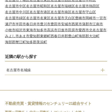
名古屋市千種区
名古屋市東区
名古屋市西区
名古屋市中村区
名古屋市中区
名古屋市昭和区
名古屋市瑞穂区
名古屋市熱田区
名古屋市中川区
名古屋市港区
名古屋市南区
名古屋市守山区
名古屋市緑区
名古屋市名東区
名古屋市天白区
豊橋市
岡崎市
一宮市
瀬戸市
半田市
春日井市
豊川市
豊田市
安城市
西尾市
蒲郡市
江南市
小牧市
稲沢市
東海市
知多市
高浜市
日進市
田原市
愛西市
北名古屋市
みよし市
あま市
愛知郡東郷町
西春日井郡豊山町
海部郡大治町
海部郡蟹江町
知多郡美浜町
近隣の駅から探す
名古屋市名城線
名古屋大学
本山
自由ヶ丘
茶屋ヶ坂
不動産売買・賃貸情報のセンチュリー21総合サイト
砂田橋