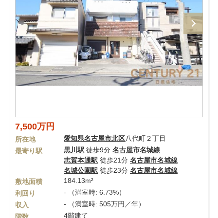
7,500万円
愛知県
名古屋市北区
八代町２丁目
所在地
黒川駅
徒歩9分
名古屋市名城線
最寄り駅
志賀本通駅
徒歩21分
名古屋市名城線
名城公園駅
徒歩23分
名古屋市名城線
184.13m²
敷地面積
- （満室時: 6.73%）
利回り
- （満室時: 505万円／年）
収入
4階建て
階数