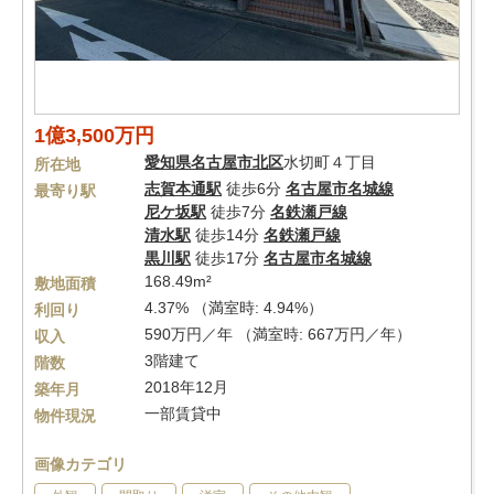
1億3,500万円
愛知県
名古屋市北区
水切町４丁目
所在地
志賀本通駅
徒歩6分
名古屋市名城線
最寄り駅
尼ケ坂駅
徒歩7分
名鉄瀬戸線
清水駅
徒歩14分
名鉄瀬戸線
黒川駅
徒歩17分
名古屋市名城線
168.49m²
敷地面積
4.37% （満室時: 4.94%）
利回り
590万円／年 （満室時: 667万円／年）
収入
3階建て
階数
2018年12月
築年月
一部賃貸中
物件現況
画像カテゴリ