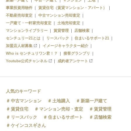
新築一戸建て
中古一戸建て
マンション
土地
事業投資用物件
賃貸住宅（賃貸マンション・アパート）
ナゴヤドーム前矢田
不動産売却査定
中古マンション売却査定
大曽根
一戸建て・一軒家売却査定
土地売却査定
マンションライブラリー
賃貸管理
店舗検索
センチュリー21とは
リースバック
住まいるサポート21
加盟店人材募集
イメージキャラクター紹介
Who is センチュリワン君！？
接客グランプリ
Youtube公式チャンネル
成約者アンケート
人気のキーワード
中古マンション
土地購入
新築一戸建て
賃貸住宅
マンション売却・査定
賃貸管理
リースバック
住まいるサポート
店舗検索
ケインコスギさん