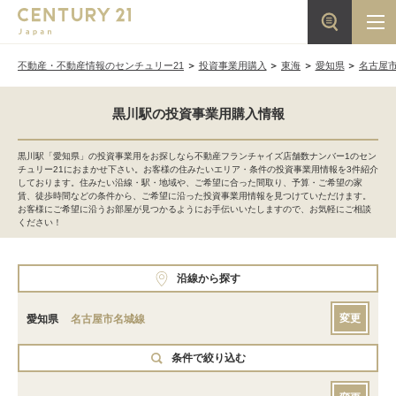
不動産・不動産情報のセンチュリー21
投資事業用購入
東海
愛知県
名古屋
黒川駅の投資事業用購入情報
黒川駅「愛知県」の投資事業用をお探しなら不動産フランチャイズ店舗数ナンバー1のセン
チュリー21におまかせ下さい。お客様の住みたいエリア・条件の投資事業用情報を3件紹介
しております。住みたい沿線・駅・地域や、ご希望に合った間取り、予算・ご希望の家
賃、徒歩時間などの条件から、ご希望に沿った投資事業用情報を見つけていただけます。
お客様にご希望に沿うお部屋が見つかるようにお手伝いいたしますので、お気軽にご相談
ください！
沿線から探す
変更
愛知県
名古屋市名城線
条件で絞り込む