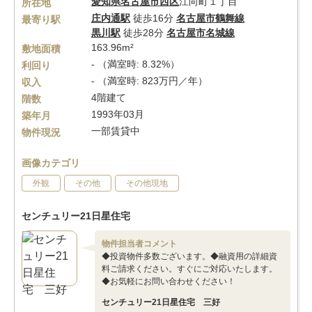
愛知県
名古屋市西区
江向町１丁目
所在地
庄内通駅
徒歩16分
名古屋市鶴舞線
最寄り駅
黒川駅
徒歩28分
名古屋市名城線
163.96m²
敷地面積
- （満室時: 8.32%）
利回り
- （満室時: 823万円／年）
収入
4階建て
階数
1993年03月
築年月
一部賃貸中
物件現況
画像カテゴリ
外観
その他
その他現地
センチュリー21日星住宅
物件担当者コメント
◆投資物件多数ございます。◆融資用の詳細資
料ご請求ください。すぐにご対応いたします。
◆お気軽にお問い合わせください！
センチュリー21日星住宅 三好