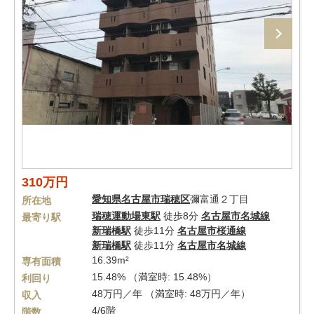
310万円
愛知県
名古屋市瑞穂区
彌富通２丁目
所在地
瑞穂運動場東駅
徒歩8分
名古屋市名城線
最寄り駅
新瑞橋駅
徒歩11分
名古屋市桜通線
新瑞橋駅
徒歩11分
名古屋市名城線
16.39m²
専有面積
15.48% （満室時: 15.48%）
利回り
48万円／年 （満室時: 48万円／年）
収入
4/6階
階数