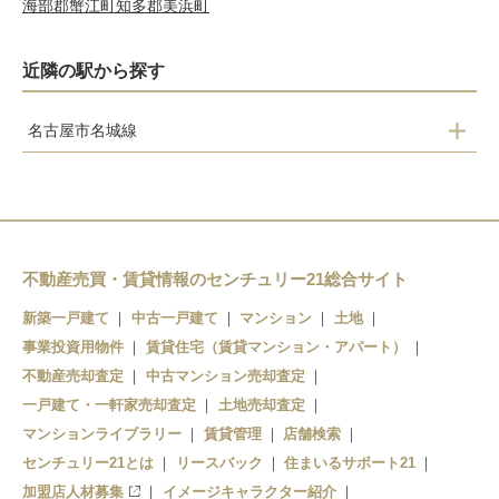
海部郡蟹江町
知多郡美浜町
近隣の駅から探す
名古屋市名城線
名古屋大学
本山
自由ヶ丘
茶屋ヶ坂
不動産売買・賃貸情報のセンチュリー21総合サイト
砂田橋
新築一戸建て
中古一戸建て
マンション
土地
事業投資用物件
賃貸住宅（賃貸マンション・アパート）
ナゴヤドーム前矢田
不動産売却査定
中古マンション売却査定
大曽根
一戸建て・一軒家売却査定
土地売却査定
マンションライブラリー
賃貸管理
店舗検索
センチュリー21とは
リースバック
住まいるサポート21
加盟店人材募集
イメージキャラクター紹介