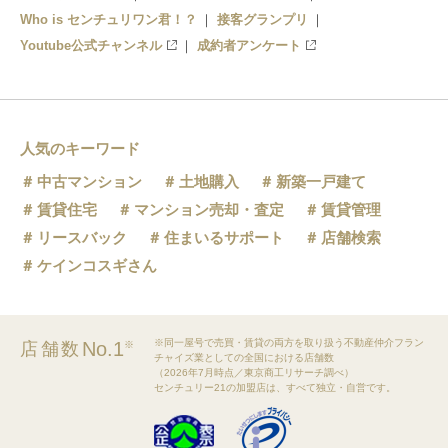
Who is センチュリワン君！？
接客グランプリ
Youtube公式チャンネル
成約者アンケート
人気のキーワード
中古マンション
土地購入
新築一戸建て
賃貸住宅
マンション売却・査定
賃貸管理
リースバック
住まいるサポート
店舗検索
ケインコスギさん
※同一屋号で売買・賃貸の両方を取り扱う不動産仲介フラン
No.1
店舗数
※
チャイズ業としての全国における店舗数
（2026年7月時点／東京商工リサーチ調べ）
センチュリー21の加盟店は、すべて独立・自営です。