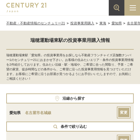
不動産・不動産情報のセンチュリー21
投資事業用購入
東海
愛知県
名古屋
瑞穂運動場東駅の投資事業用購入情報
瑞穂運動場東駅「愛知県」の投資事業用をお探しなら不動産フランチャイズ店舗数ナンバ
ー1のセンチュリー21におまかせ下さい。お客様の住みたいエリア・条件の投資事業用情報
を2件紹介しております。住みたい沿線・駅・地域や、ご希望に合った間取り、予算・ご希
望の家賃、徒歩時間などの条件から、ご希望に沿った投資事業用情報を見つけていただけ
ます。お客様にご希望に沿うお部屋が見つかるようにお手伝いいたしますので、お気軽に
ご相談ください！
沿線から探す
変更
愛知県
名古屋市名城線
条件で絞り込む