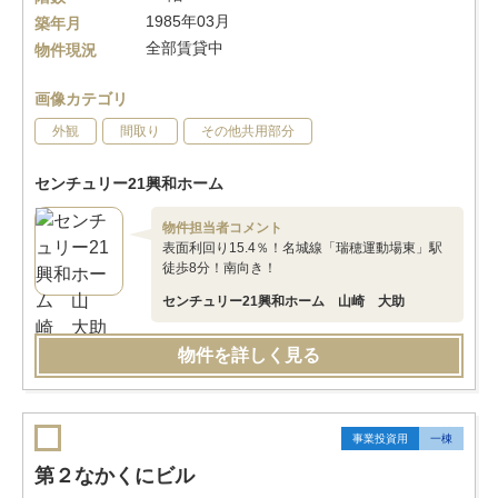
1985年03月
築年月
全部賃貸中
物件現況
画像カテゴリ
外観
間取り
その他共用部分
センチュリー21興和ホーム
物件担当者コメント
表面利回り15.4％！名城線「瑞穂運動場東」駅
徒歩8分！南向き！
センチュリー21興和ホーム 山崎 大助
物件を詳しく見る
事業投資用
一棟
第２なかくにビル