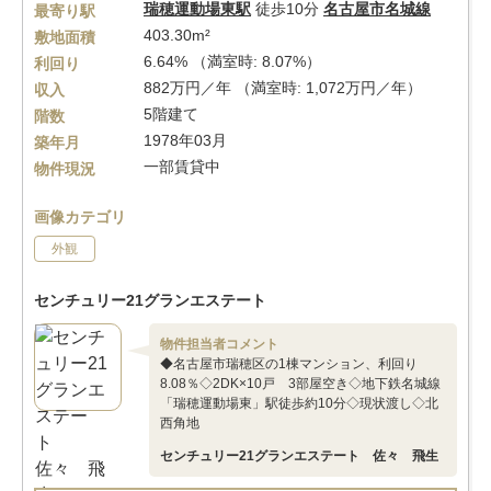
瑞穂運動場東駅
徒歩10分
名古屋市名城線
最寄り駅
403.30m²
敷地面積
6.64% （満室時: 8.07%）
利回り
882万円／年 （満室時: 1,072万円／年）
収入
5階建て
階数
1978年03月
築年月
一部賃貸中
物件現況
画像カテゴリ
外観
センチュリー21グランエステート
物件担当者コメント
◆名古屋市瑞穂区の1棟マンション、利回り
8.08％◇2DK×10戸 3部屋空き◇地下鉄名城線
「瑞穂運動場東」駅徒歩約10分◇現状渡し◇北
西角地
センチュリー21グランエステート 佐々 飛生