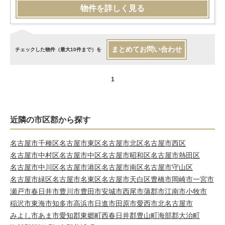
物件を詳しく見る
まとめてお問い合わせ
チェックした物件（最大10件まで）を
1
近隣の市区郡から探す
名古屋市千種区
名古屋市東区
名古屋市北区
名古屋市西区
名古屋市中村区
名古屋市中区
名古屋市昭和区
名古屋市熱田区
名古屋市中川区
名古屋市港区
名古屋市南区
名古屋市守山区
名古屋市緑区
名古屋市名東区
名古屋市天白区
豊橋市
岡崎市
一宮市
瀬戸市
春日井市
豊川市
豊田市
安城市
西尾市
蒲郡市
江南市
小牧市
稲沢市
東海市
知多市
高浜市
日進市
田原市
愛西市
北名古屋市
みよし市
あま市
愛知郡東郷町
西春日井郡豊山町
海部郡大治町