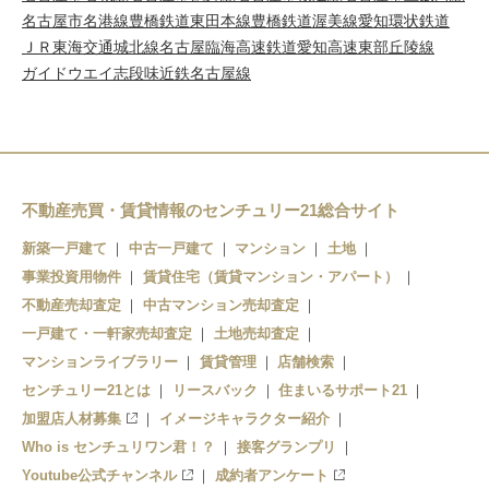
名古屋市名港線
豊橋鉄道東田本線
豊橋鉄道渥美線
愛知環状鉄道
ＪＲ東海交通城北線
名古屋臨海高速鉄道
愛知高速東部丘陵線
ガイドウエイ志段味
近鉄名古屋線
不動産売買・賃貸情報のセンチュリー21総合サイト
新築一戸建て
中古一戸建て
マンション
土地
事業投資用物件
賃貸住宅（賃貸マンション・アパート）
不動産売却査定
中古マンション売却査定
一戸建て・一軒家売却査定
土地売却査定
マンションライブラリー
賃貸管理
店舗検索
センチュリー21とは
リースバック
住まいるサポート21
加盟店人材募集
イメージキャラクター紹介
Who is センチュリワン君！？
接客グランプリ
Youtube公式チャンネル
成約者アンケート