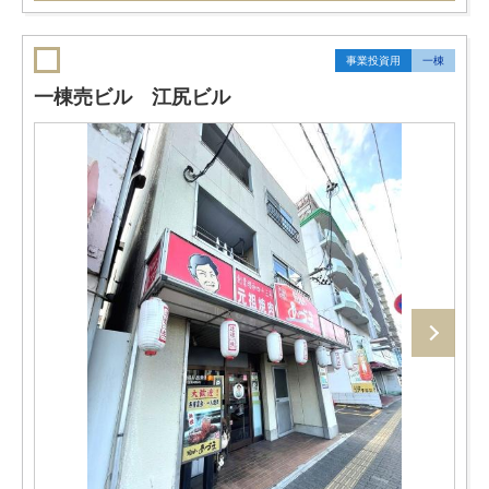
事業投資用
一棟
一棟売ビル 江尻ビル