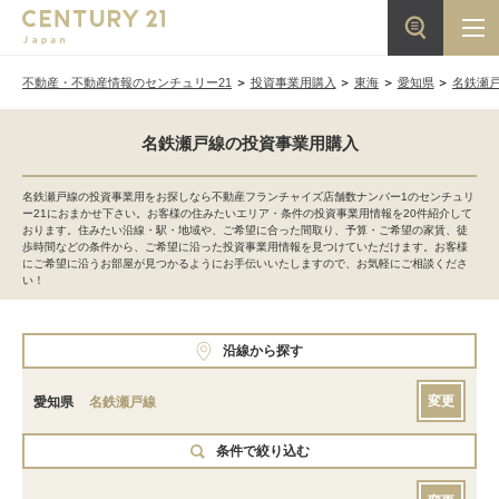
不動産・不動産情報のセンチュリー21
投資事業用購入
東海
愛知県
名鉄瀬
名鉄瀬戸線の投資事業用購入
名鉄瀬戸線の投資事業用をお探しなら不動産フランチャイズ店舗数ナンバー1のセンチュリ
ー21におまかせ下さい。お客様の住みたいエリア・条件の投資事業用情報を20件紹介して
おります。住みたい沿線・駅・地域や、ご希望に合った間取り、予算・ご希望の家賃、徒
歩時間などの条件から、ご希望に沿った投資事業用情報を見つけていただけます。お客様
にご希望に沿うお部屋が見つかるようにお手伝いいたしますので、お気軽にご相談くださ
い！
沿線から探す
変更
愛知県
名鉄瀬戸線
条件で絞り込む