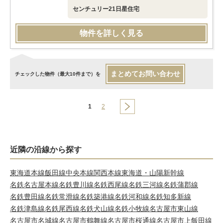
センチュリー21日星住宅
物件を詳しく見る
まとめてお問い合わせ
チェックした物件（最大10件まで）を
1
2
近隣の沿線から探す
東海道本線
飯田線
中央本線
関西本線
東海道・山陽新幹線
名鉄名古屋本線
名鉄豊川線
名鉄西尾線
名鉄三河線
名鉄蒲郡線
名鉄豊田線
名鉄常滑線
名鉄築港線
名鉄河和線
名鉄知多新線
名鉄津島線
名鉄尾西線
名鉄犬山線
名鉄小牧線
名古屋市東山線
名古屋市名城線
名古屋市鶴舞線
名古屋市桜通線
名古屋市上飯田線