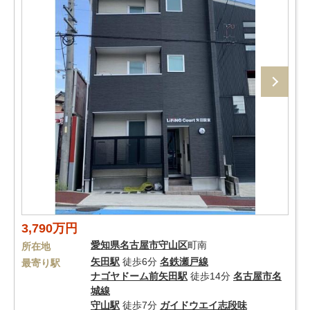
3,790万円
愛知県
名古屋市守山区
町南
所在地
矢田駅
徒歩6分
名鉄瀬戸線
最寄り駅
ナゴヤドーム前矢田駅
徒歩14分
名古屋市名
城線
守山駅
徒歩7分
ガイドウエイ志段味