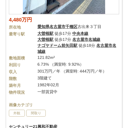
4,480万円
愛知県
名古屋市千種区
古出来３丁目
所在地
大曽根駅
徒歩17分
中央本線
最寄り駅
大曽根駅
徒歩17分
名古屋市名城線
ナゴヤドーム前矢田駅
徒歩18分
名古屋市名
城線
121.82m²
敷地面積
6.73% （満室時: 9.92%）
利回り
301万円／年 （満室時: 444万円／年）
収入
3階建て
階数
1982年02月
築年月
一部賃貸中
物件現況
画像カテゴリ
外観
間取り
センチュリー21興和不動産