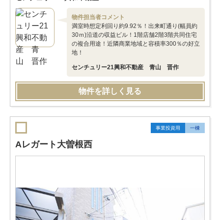
物件担当者コメント
満室時想定利回り約9.92％！出来町通り(幅員約
30ｍ)沿道の収益ビル！1階店舗2階3階共同住宅
の複合用途！近隣商業地域と容積率300％の好立
地！
センチュリー21興和不動産 青山 晋作
物件を詳しく見る
事業投資用
一棟
Aレガート大曽根西