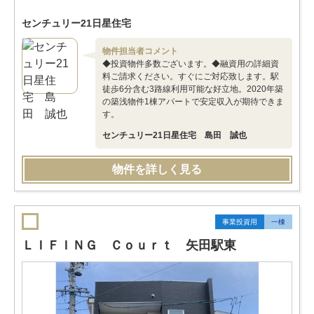
センチュリー21日星住宅
物件担当者コメント
◆投資物件多数ございます。◆融資用の詳細資
料ご請求ください。すぐにご対応致します。駅
徒歩6分含む3路線利用可能な好立地。2020年築
の築浅物件1棟アパートで安定収入が期待できま
す。
センチュリー21日星住宅 島田 誠也
物件を詳しく見る
事業投資用
一棟
ＬＩＦＩＮＧ Ｃｏｕｒｔ 矢田駅東