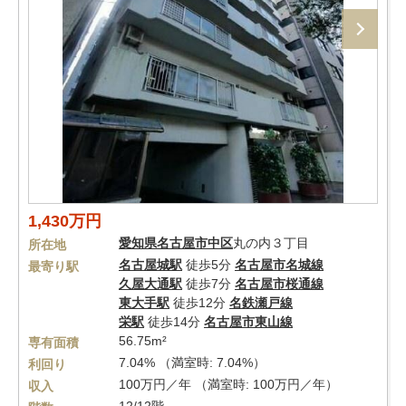
1,430万円
愛知県
名古屋市中区
丸の内３丁目
所在地
名古屋城駅
徒歩5分
名古屋市名城線
最寄り駅
久屋大通駅
徒歩7分
名古屋市桜通線
東大手駅
徒歩12分
名鉄瀬戸線
栄駅
徒歩14分
名古屋市東山線
56.75m²
専有面積
7.04% （満室時: 7.04%）
利回り
100万円／年 （満室時: 100万円／年）
収入