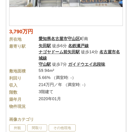
3,790万円
愛知県
名古屋市守山区
町南
所在地
矢田駅
徒歩6分
名鉄瀬戸線
最寄り駅
ナゴヤドーム前矢田駅
徒歩14分
名古屋市名
城線
守山駅
徒歩7分
ガイドウエイ志段味
59.94m²
敷地面積
5.66% （満室時: -）
利回り
214万円／年 （満室時: -）
収入
3階建て
階数
2020年01月
築年月
物件現況
画像カテゴリ
外観
間取り
その他現地