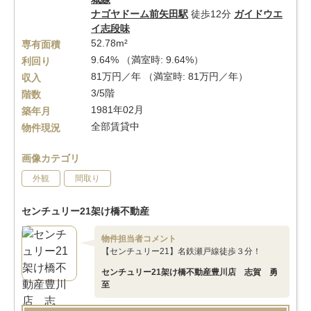
ナゴヤドーム前矢田駅
徒歩12分
ガイドウエ
イ志段味
52.78m²
専有面積
9.64% （満室時: 9.64%）
利回り
81万円／年 （満室時: 81万円／年）
収入
3/5階
階数
1981年02月
築年月
全部賃貸中
物件現況
画像カテゴリ
外観
間取り
センチュリー21架け橋不動産
物件担当者コメント
【センチュリー21】名鉄瀬戸線徒歩３分！
センチュリー21架け橋不動産豊川店 志賀 勇
至