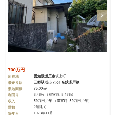
700万円
愛知県
瀬戸市
坂上町
所在地
三郷駅
徒歩25分
名鉄瀬戸線
最寄り駅
75.00m²
敷地面積
8.48% （満室時: 8.48%）
利回り
59万円／年 （満室時: 59万円／年）
収入
2階建て
階数
1973年11月
築年月