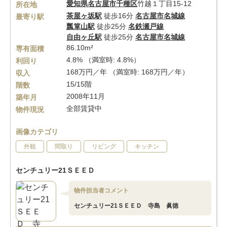
愛知県
名古屋市千種区
竹越１丁目15-12
所在地
茶屋ヶ坂駅
徒歩16分
名古屋市名城線
最寄り駅
瓢箪山駅
徒歩25分
名鉄瀬戸線
自由ヶ丘駅
徒歩25分
名古屋市名城線
86.10m²
専有面積
4.8% （満室時: 4.8%）
利回り
168万円／年 （満室時: 168万円／年）
収入
15/15階
階数
2008年11月
築年月
全部賃貸中
物件現況
画像カテゴリ
外観
間取り
リビング
キッチン
センチュリー21ＳＥＥＤ
物件担当者コメント
センチュリー21ＳＥＥＤ 寺島 眞徳