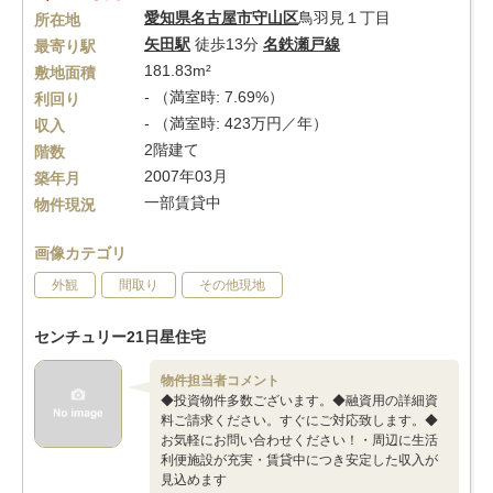
愛知県
名古屋市守山区
鳥羽見１丁目
所在地
矢田駅
徒歩13分
名鉄瀬戸線
最寄り駅
181.83m²
敷地面積
- （満室時: 7.69%）
利回り
- （満室時: 423万円／年）
収入
2階建て
階数
2007年03月
築年月
一部賃貸中
物件現況
画像カテゴリ
外観
間取り
その他現地
センチュリー21日星住宅
物件担当者コメント
◆投資物件多数ございます。◆融資用の詳細資
料ご請求ください。すぐにご対応致します。◆
お気軽にお問い合わせください！・周辺に生活
利便施設が充実・賃貸中につき安定した収入が
見込めます