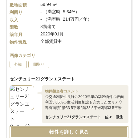
59.94m²
敷地面積
- （満室時: 5.64%）
利回り
- （満室時: 214万円／年）
収入
3階建て
階数
2020年01月
築年月
全部賃貸中
物件現況
画像カテゴリ
外観
間取り
センチュリー21グランエステート
物件担当者コメント
◇交通利便性良好◇2020年築の築浅物件◇表面
利回5.66%◇生活利便施設も充実したエリア◇
専有面積1階33.5平米2階33.5平米3階33.5平米
センチュリー21グランエステート 佐々 飛生
物件を詳しく見る