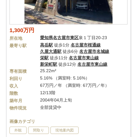
1,300万円
愛知県
名古屋市東区
泉１丁目20-23
所在地
高岳駅
徒歩1分
名古屋市桜通線
最寄り駅
久屋大通駅
徒歩6分
名古屋市名城線
栄駅
徒歩11分
名古屋市東山線
新栄町駅
徒歩12分
名古屋市東山線
25.22m²
専有面積
5.16% （満室時: 5.16%）
利回り
67万円／年 （満室時: 67万円／年）
収入
12/13階
階数
2004年04月上旬
築年月
全部賃貸中
物件現況
画像カテゴリ
外観
間取り
現地案内図