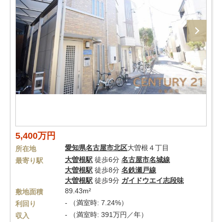
5,400万円
愛知県
名古屋市北区
大曽根４丁目
所在地
大曽根駅
徒歩6分
名古屋市名城線
最寄り駅
大曽根駅
徒歩8分
名鉄瀬戸線
大曽根駅
徒歩9分
ガイドウエイ志段味
89.43m²
敷地面積
- （満室時: 7.24%）
利回り
- （満室時: 391万円／年）
収入