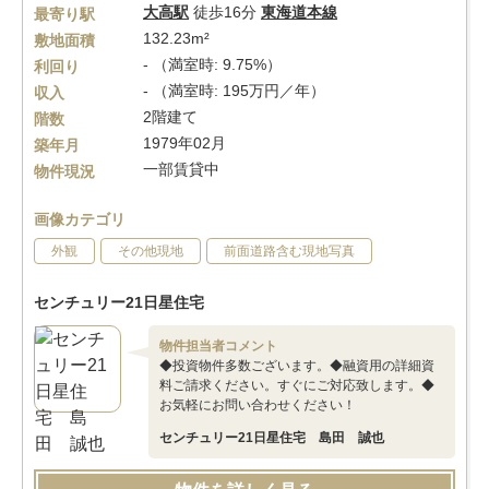
大高駅
徒歩16分
東海道本線
最寄り駅
132.23m²
敷地面積
- （満室時: 9.75%）
利回り
- （満室時: 195万円／年）
収入
2階建て
階数
1979年02月
築年月
一部賃貸中
物件現況
画像カテゴリ
外観
その他現地
前面道路含む現地写真
センチュリー21日星住宅
物件担当者コメント
◆投資物件多数ございます。◆融資用の詳細資
料ご請求ください。すぐにご対応致します。◆
お気軽にお問い合わせください！
センチュリー21日星住宅 島田 誠也