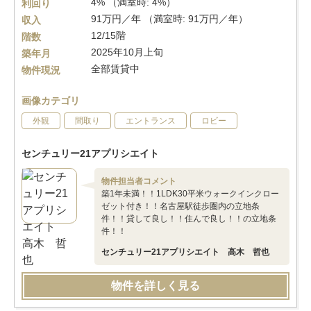
4% （満室時: 4%）
利回り
91万円／年 （満室時: 91万円／年）
収入
12/15階
階数
2025年10月上旬
築年月
全部賃貸中
物件現況
画像カテゴリ
外観
間取り
エントランス
ロビー
センチュリー21アプリシエイト
物件担当者コメント
築1年未満！！1LDK30平米ウォークインクロー
ゼット付き！！名古屋駅徒歩圏内の立地条
件！！貸して良し！！住んで良し！！の立地条
件！！
センチュリー21アプリシエイト 高木 哲也
物件を詳しく見る