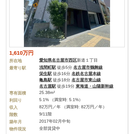
1,610万円
愛知県
名古屋市西区
新道１丁目
所在地
浅間町駅
徒歩5分
名古屋市鶴舞線
最寄り駅
栄生駅
徒歩16分
名鉄名古屋本線
亀島駅
徒歩18分
名古屋市東山線
名古屋駅
徒歩19分
東海道・山陽新幹線
25.38m²
専有面積
5.1% （満室時: 5.1%）
利回り
82万円／年 （満室時: 82万円／年）
収入
9/11階
階数
2017年02月中旬
築年月
全部賃貸中
物件現況