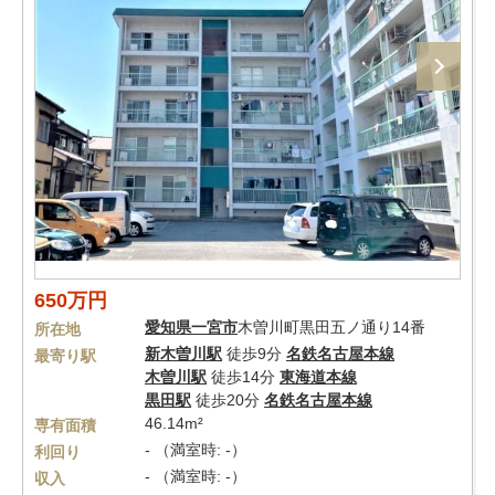
650万円
愛知県
一宮市
木曽川町黒田五ノ通り14番
所在地
新木曽川駅
徒歩9分
名鉄名古屋本線
最寄り駅
木曽川駅
徒歩14分
東海道本線
黒田駅
徒歩20分
名鉄名古屋本線
46.14m²
専有面積
- （満室時: -）
利回り
- （満室時: -）
収入