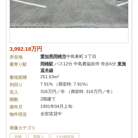
3,992.18万円
愛知県
岡崎市
中島東町３丁目
所在地
岡崎駅
バス12分 中島農協前停 停歩6分
東海
最寄り駅
道本線
251.63m²
敷地面積
7.91% （満室時: 7.91%）
利回り
316万円／年 （満室時: 316万円／年）
収入
2階建て
階数
1991年04月上旬
築年月
全部賃貸中
物件現況
画像カテゴリ
外観
間取り
その他現地