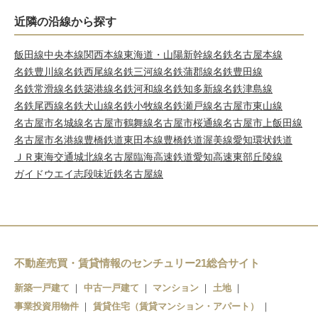
近隣の沿線から探す
飯田線
中央本線
関西本線
東海道・山陽新幹線
名鉄名古屋本線
名鉄豊川線
名鉄西尾線
名鉄三河線
名鉄蒲郡線
名鉄豊田線
名鉄常滑線
名鉄築港線
名鉄河和線
名鉄知多新線
名鉄津島線
名鉄尾西線
名鉄犬山線
名鉄小牧線
名鉄瀬戸線
名古屋市東山線
名古屋市名城線
名古屋市鶴舞線
名古屋市桜通線
名古屋市上飯田線
名古屋市名港線
豊橋鉄道東田本線
豊橋鉄道渥美線
愛知環状鉄道
ＪＲ東海交通城北線
名古屋臨海高速鉄道
愛知高速東部丘陵線
ガイドウエイ志段味
近鉄名古屋線
不動産売買・賃貸情報のセンチュリー21総合サイト
新築一戸建て
中古一戸建て
マンション
土地
事業投資用物件
賃貸住宅（賃貸マンション・アパート）