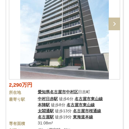
2,290万円
愛知県
名古屋市中村区
日吉町
所在地
中村日赤駅
徒歩6分
名古屋市東山線
最寄り駅
本陣駅
徒歩8分
名古屋市東山線
太閤通駅
徒歩13分
名古屋市桜通線
名古屋駅
徒歩19分
東海道本線
31.08m²
専有面積