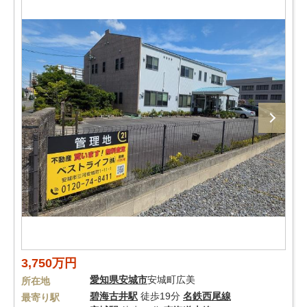
3,750万円
愛知県
安城市
安城町広美
所在地
碧海古井駅
徒歩19分
名鉄西尾線
最寄り駅