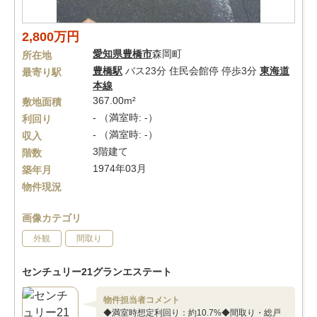
2,800万円
愛知県
豊橋市
森岡町
所在地
豊橋駅
バス23分 住民会館停 停歩3分
東海道
最寄り駅
本線
367.00m²
敷地面積
- （満室時: -）
利回り
- （満室時: -）
収入
3階建て
階数
1974年03月
築年月
物件現況
画像カテゴリ
外観
間取り
センチュリー21グランエステート
物件担当者コメント
◆満室時想定利回り：約10.7%◆間取り・総戸