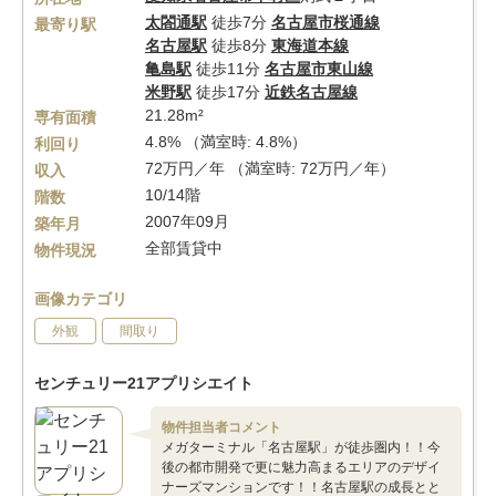
太閤通駅
徒歩7分
名古屋市桜通線
最寄り駅
名古屋駅
徒歩8分
東海道本線
亀島駅
徒歩11分
名古屋市東山線
米野駅
徒歩17分
近鉄名古屋線
21.28m²
専有面積
4.8% （満室時: 4.8%）
利回り
72万円／年 （満室時: 72万円／年）
収入
10/14階
階数
2007年09月
築年月
全部賃貸中
物件現況
画像カテゴリ
外観
間取り
センチュリー21アプリシエイト
物件担当者コメント
メガターミナル「名古屋駅」が徒歩圏内！！今
後の都市開発で更に魅力高まるエリアのデザイ
ナーズマンションです！！名古屋駅の成長とと