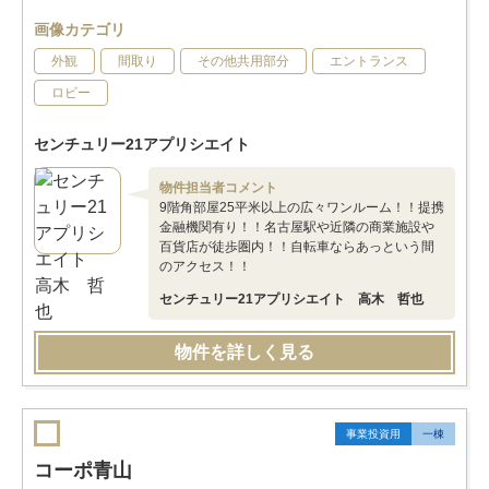
画像カテゴリ
外観
間取り
その他共用部分
エントランス
ロビー
センチュリー21アプリシエイト
物件担当者コメント
9階角部屋25平米以上の広々ワンルーム！！提携
金融機関有り！！名古屋駅や近隣の商業施設や
百貨店が徒歩圏内！！自転車ならあっという間
のアクセス！！
センチュリー21アプリシエイト 高木 哲也
物件を詳しく見る
事業投資用
一棟
コーポ青山