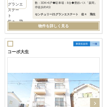
数：3DK×6戸◆駐車場：8台◆豊鉄バス「森岡」
停徒歩約4分
センチュリー21グランエステート 佐々 飛生
物件を詳しく見る
事業投資用
一棟
コーポ大生