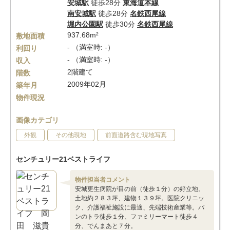
安城駅
徒歩28分
東海道本線
南安城駅
徒歩28分
名鉄西尾線
堀内公園駅
徒歩30分
名鉄西尾線
937.68m²
敷地面積
- （満室時: -）
利回り
- （満室時: -）
収入
2階建て
階数
2009年02月
築年月
物件現況
画像カテゴリ
外観
その他現地
前面道路含む現地写真
センチュリー21ベストライフ
物件担当者コメント
安城更生病院が目の前（徒歩１分）の好立地。
土地約２８３坪、建物１３９坪。医院クリニッ
ク、介護福祉施設に最適、先端技術産業等。パ
ンのトラ徒歩１分、ファミリーマート徒歩４
分、でんまあと７分。