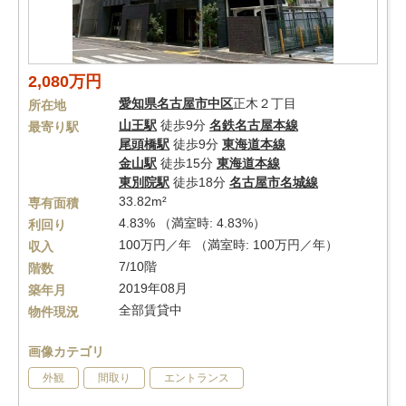
2,080万円
愛知県
名古屋市中区
正木２丁目
所在地
山王駅
徒歩9分
名鉄名古屋本線
最寄り駅
尾頭橋駅
徒歩9分
東海道本線
金山駅
徒歩15分
東海道本線
東別院駅
徒歩18分
名古屋市名城線
33.82m²
専有面積
4.83% （満室時: 4.83%）
利回り
100万円／年 （満室時: 100万円／年）
収入
7/10階
階数
2019年08月
築年月
全部賃貸中
物件現況
画像カテゴリ
外観
間取り
エントランス