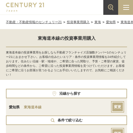
不動産・不動産情報のセンチュリー21
投資事業用購入
東海
愛知県
東海道
東海道本線の投資事業用購入
東海道本線の投資事業用をお探しなら不動産フランチャイズ店舗数ナンバー1のセンチュリ
ー21におまかせ下さい。お客様の住みたいエリア・条件の投資事業用情報を24件紹介して
おります。住みたい沿線・駅・地域や、ご希望に合った間取り、予算・ご希望の家賃、徒
歩時間などの条件から、ご希望に沿った投資事業用情報を見つけていただけます。お客様
にご希望に沿うお部屋が見つかるようにお手伝いいたしますので、お気軽にご相談くださ
い！
沿線から探す
変更
愛知県
東海道本線
条件で絞り込む