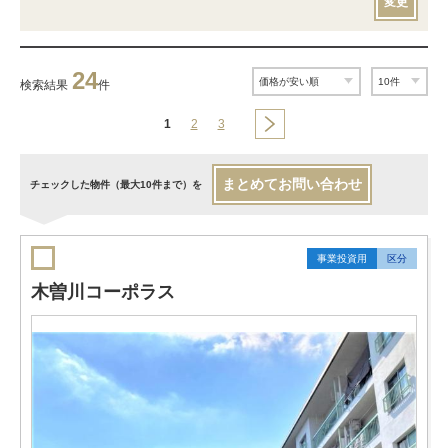
変更
24
検索結果
件
1
2
3
まとめてお問い合わせ
チェックした物件（最大10件まで）を
事業投資用
区分
木曽川コーポラス