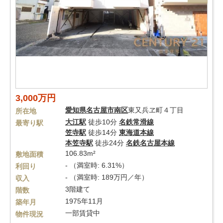
3,000万円
愛知県
名古屋市南区
東又兵ヱ町４丁目
所在地
大江駅
徒歩10分
名鉄常滑線
最寄り駅
笠寺駅
徒歩14分
東海道本線
本笠寺駅
徒歩24分
名鉄名古屋本線
106.83m²
敷地面積
- （満室時: 6.31%）
利回り
- （満室時: 189万円／年）
収入
3階建て
階数
1975年11月
築年月
一部賃貸中
物件現況