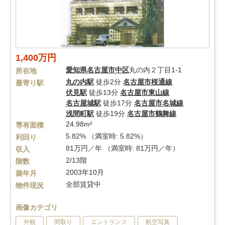
1,400万円
愛知県
名古屋市中区
丸の内２丁目1-1
所在地
丸の内駅
徒歩2分
名古屋市桜通線
最寄り駅
伏見駅
徒歩13分
名古屋市東山線
名古屋城駅
徒歩17分
名古屋市名城線
浅間町駅
徒歩19分
名古屋市鶴舞線
24.98m²
専有面積
5.82% （満室時: 5.82%）
利回り
81万円／年 （満室時: 81万円／年）
収入
2/13階
階数
2003年10月
築年月
全部賃貸中
物件現況
画像カテゴリ
外観
間取り
エントランス
航空写真