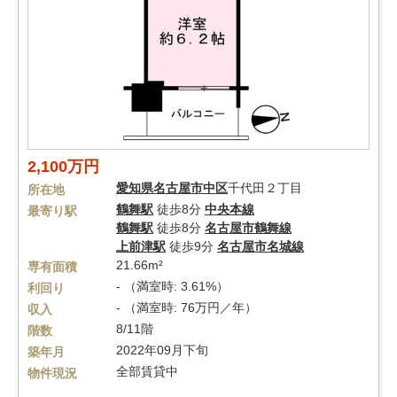
2,100万円
愛知県
名古屋市中区
千代田２丁目
所在地
鶴舞駅
徒歩8分
中央本線
最寄り駅
鶴舞駅
徒歩8分
名古屋市鶴舞線
上前津駅
徒歩9分
名古屋市名城線
21.66m²
専有面積
- （満室時: 3.61%）
利回り
- （満室時: 76万円／年）
収入
8/11階
階数
2022年09月下旬
築年月
全部賃貸中
物件現況