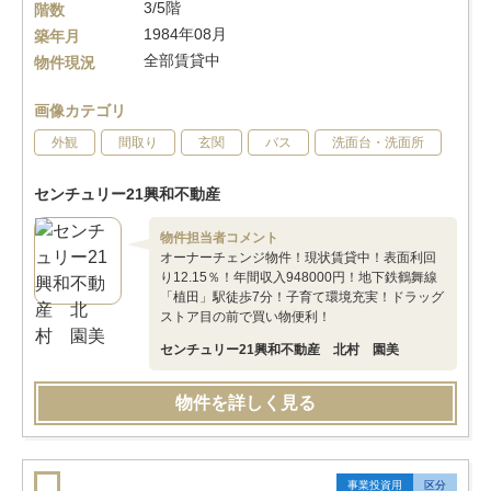
3/5階
階数
1984年08月
築年月
全部賃貸中
物件現況
画像カテゴリ
外観
間取り
玄関
バス
洗面台・洗面所
センチュリー21興和不動産
物件担当者コメント
オーナーチェンジ物件！現状賃貸中！表面利回
り12.15％！年間収入948000円！地下鉄鶴舞線
「植田」駅徒歩7分！子育て環境充実！ドラッグ
ストア目の前で買い物便利！
センチュリー21興和不動産 北村 園美
物件を詳しく見る
事業投資用
区分