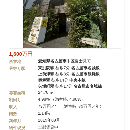
1,600万円
愛知県
名古屋市中区
富士見町
所在地
東別院駅
徒歩7分
名古屋市名城線
最寄り駅
上前津駅
徒歩8分
名古屋市鶴舞線
鶴舞駅
徒歩14分
中央本線
矢場町駅
徒歩17分
名古屋市名城線
24.78m²
専有面積
4.98% （満室時: 4.98%）
利回り
79万円／年 （満室時: 79万円／年）
収入
2/14階
階数
2019年09月
築年月
全部賃貸中
物件現況