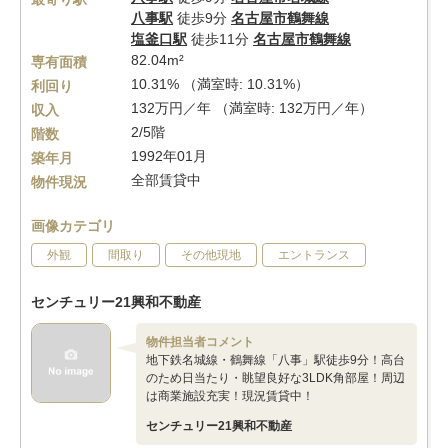
八事駅
徒歩9分
名古屋市鶴舞線
塩釜口駅
徒歩11分
名古屋市鶴舞線
82.04m²
専有面積
10.31% （満室時: 10.31%）
利回り
132万円／年 （満室時: 132万円／年）
収入
2/5階
階数
1992年01月
築年月
全部賃貸中
物件現況
画像カテゴリ
外観
間取り
その他現地
エントランス
センチュリー21興和不動産
物件担当者コメント
地下鉄名城線・鶴舞線「八事」駅徒歩9分！高台
のため日当たり・眺望良好な3LDK角部屋！周辺
は商業施設充実！現況賃貸中！
センチュリー21興和不動産