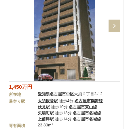
1,450万円
愛知県
名古屋市中区
大須２丁目2-12
所在地
大須観音駅
徒歩4分
名古屋市鶴舞線
最寄り駅
伏見駅
徒歩10分
名古屋市東山線
矢場町駅
徒歩13分
名古屋市名城線
上前津駅
徒歩14分
名古屋市名城線
23.80m²
専有面積