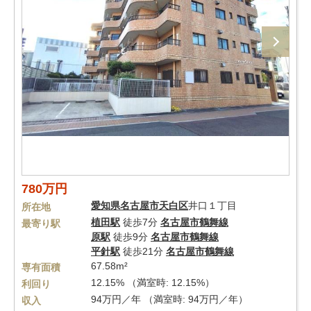
780万円
愛知県
名古屋市天白区
井口１丁目
所在地
植田駅
徒歩7分
名古屋市鶴舞線
最寄り駅
原駅
徒歩9分
名古屋市鶴舞線
平針駅
徒歩21分
名古屋市鶴舞線
67.58m²
専有面積
12.15% （満室時: 12.15%）
利回り
94万円／年 （満室時: 94万円／年）
収入