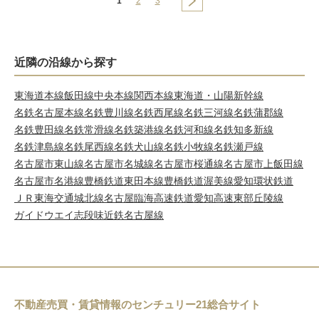
1
2
3
近隣の沿線から探す
東海道本線
飯田線
中央本線
関西本線
東海道・山陽新幹線
名鉄名古屋本線
名鉄豊川線
名鉄西尾線
名鉄三河線
名鉄蒲郡線
名鉄豊田線
名鉄常滑線
名鉄築港線
名鉄河和線
名鉄知多新線
名鉄津島線
名鉄尾西線
名鉄犬山線
名鉄小牧線
名鉄瀬戸線
名古屋市東山線
名古屋市名城線
名古屋市桜通線
名古屋市上飯田線
名古屋市名港線
豊橋鉄道東田本線
豊橋鉄道渥美線
愛知環状鉄道
ＪＲ東海交通城北線
名古屋臨海高速鉄道
愛知高速東部丘陵線
ガイドウエイ志段味
近鉄名古屋線
不動産売買・賃貸情報のセンチュリー21総合サイト