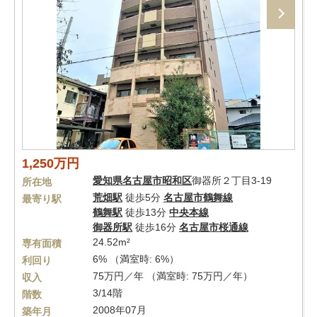
1,250万円
愛知県
名古屋市昭和区
御器所２丁目3-19
所在地
荒畑駅
徒歩5分
名古屋市鶴舞線
最寄り駅
鶴舞駅
徒歩13分
中央本線
御器所駅
徒歩16分
名古屋市桜通線
24.52m²
専有面積
6% （満室時: 6%）
利回り
75万円／年 （満室時: 75万円／年）
収入
3/14階
階数
2008年07月
築年月