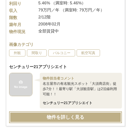
5.46% （満室時: 5.46%）
利回り
79万円／年 （満室時: 79万円／年）
収入
2/12階
階数
2008年02月
築年月
全部賃貸中
物件現況
画像カテゴリ
外観
間取り
バルコニー
航空写真
センチュリー21アプリシエイト
物件担当者コメント
名古屋市の有名観光スポット「大須商店街」徒
歩7分！！最寄り駅「大須観音駅」は2沿線利用
可能！！
センチュリー21アプリシエイト
物件を詳しく見る