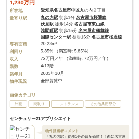
1,230万円
愛知県
名古屋市中区
丸の内２丁目
所在地
丸の内駅
徒歩1分
名古屋市桜通線
最寄り駅
伏見駅
徒歩14分
名古屋市東山線
浅間町駅
徒歩15分
名古屋市鶴舞線
国際センター駅
徒歩16分
名古屋市桜通線
20.23m²
専有面積
5.85% （満室時: 5.85%）
利回り
72万円／年 （満室時: 72万円／年）
収入
4/13階
階数
2003年10月
築年月
全部賃貸中
物件現況
画像カテゴリ
外観
間取り
エントランス
その他共用部分
センチュリー21アプリシエイト
物件担当者コメント
「丸の内駅」徒歩1分の資産価値！！西に名古屋