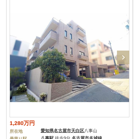
1,280万円
愛知県
名古屋市天白区
八事山
所在地
八事駅
徒歩9分
名古屋市名城線
最寄り駅