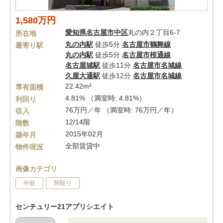
1,580万円
愛知県
名古屋市中区
丸の内２丁目6-7
所在地
丸の内駅
徒歩5分
名古屋市鶴舞線
最寄り駅
丸の内駅
徒歩5分
名古屋市桜通線
名古屋城駅
徒歩11分
名古屋市名城線
久屋大通駅
徒歩12分
名古屋市名城線
22.42m²
専有面積
4.81% （満室時: 4.81%）
利回り
76万円／年 （満室時: 76万円／年）
収入
12/14階
階数
2015年02月
築年月
全部賃貸中
物件現況
画像カテゴリ
外観
間取り
センチュリー21アプリシエイト