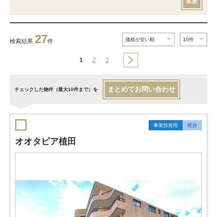
変更
27
検索結果
件
1
2
3
まとめてお問い合わせ
チェックした物件（最大10件まで）を
事業投資用
区分
オオタピア植田