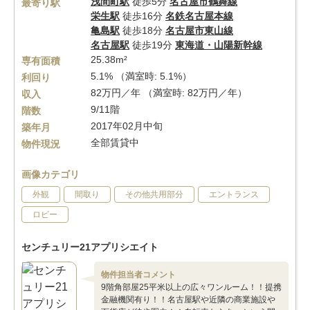
浅間町駅
徒歩5分
名古屋市鶴舞線
最寄り駅
栄生駅
徒歩16分
名鉄名古屋本線
亀島駅
徒歩18分
名古屋市東山線
名古屋駅
徒歩19分
東海道・山陽新幹線
25.38m²
専有面積
5.1% （満室時: 5.1%）
利回り
82万円／年 （満室時: 82万円／年）
収入
9/11階
階数
2017年02月中旬
築年月
全部賃貸中
物件現況
画像カテゴリ
外観
間取り
その他共用部分
エントランス
ロビー
センチュリー21アプリシエイト
物件担当者コメント
9階角部屋25平米以上の広々ワンルーム！！提携
金融機関有り！！名古屋駅や近隣の商業施設や