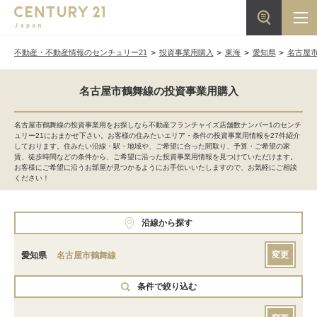
不動産・不動産情報のセンチュリー21
投資事業用購入
東海
愛知県
名古屋
名古屋市鶴舞線の投資事業用購入
名古屋市鶴舞線の投資事業用をお探しなら不動産フランチャイズ店舗数ナンバー1のセンチ
ュリー21におまかせ下さい。お客様の住みたいエリア・条件の投資事業用情報を27件紹介
しております。住みたい沿線・駅・地域や、ご希望に合った間取り、予算・ご希望の家
賃、徒歩時間などの条件から、ご希望に沿った投資事業用情報を見つけていただけます。
お客様にご希望に沿うお部屋が見つかるようにお手伝いいたしますので、お気軽にご相談
ください！
沿線から探す
変更
愛知県
名古屋市鶴舞線
条件で絞り込む