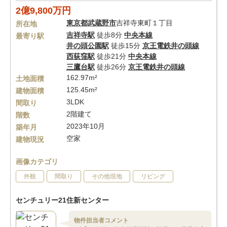
2億9,800万円
東京都
武蔵野市
吉祥寺東町１丁目
所在地
吉祥寺駅
徒歩8分
中央本線
最寄り駅
井の頭公園駅
徒歩15分
京王電鉄井の頭線
西荻窪駅
徒歩21分
中央本線
三鷹台駅
徒歩26分
京王電鉄井の頭線
162.97m²
土地面積
125.45m²
建物面積
3LDK
間取り
2階建て
階数
2023年10月
築年月
空家
建物現況
画像カテゴリ
外観
間取り
その他現地
リビング
センチュリー21住新センター
物件担当者コメント