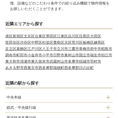
徴、設備などのこだわり条件での絞り込み機能で物件情報を
お探しいただくことができます。
近隣エリアから探す
港区
新宿区
文京区
台東区
墨田区
江東区
品川区
目黒区
大田区
世田谷区
渋谷区
中野区
杉並区
豊島区
北区
荒川区
板橋区
練馬区
足立区
葛飾区
江戸川区
八王子市
立川市
三鷹市
青梅市
府中市
昭島市
調布市
町田市
小金井市
小平市
日野市
東村山市
国立市
福生市
狛江市
東大和市
清瀬市
東久留米市
武蔵村山市
多摩市
稲城市
羽村市
あきる野市
西東京市
西多摩郡瑞穂町
西多摩郡日の出町
近隣の駅から探す
中央本線
総武・中央緩行線
吉祥寺駅
西武鉄道多摩川線