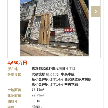
4,680万円
東京都
武蔵野市
境南町４丁目
所在地
武蔵境駅
徒歩13分
中央本線
最寄り駅
新小金井駅
徒歩14分
西武鉄道多摩川線
東小金井駅
徒歩14分
中央本線
37.13m²
土地面積
72.79m²
建物面積
3LDK
間取り
3階建て
階数