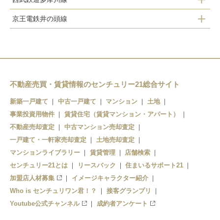
吉祥寺駅
武蔵境駅
京王電鉄井の頭線
武蔵境駅
吉祥寺駅
不動産売買・賃貸情報のセンチュリー21総合サイト
新築一戸建て
中古一戸建て
マンション
土地
事業投資用物件
賃貸住宅（賃貸マンション・アパート）
不動産売却査定
中古マンション売却査定
一戸建て・一軒家売却査定
土地売却査定
マンションライブラリー
賃貸管理
店舗検索
センチュリー21とは
リースバック
住まいるサポート21
加盟店人材募集
イメージキャラクター紹介
Who is センチュリワン君！？
接客グランプリ
Youtube公式チャンネル
成約者アンケート