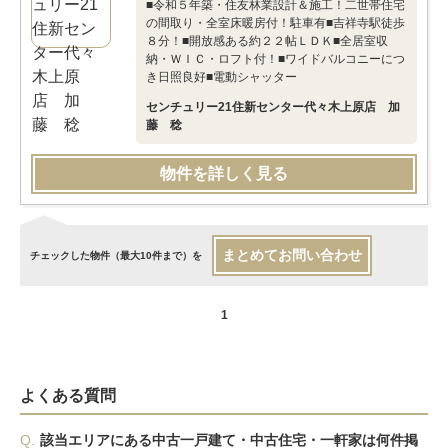
■令和５年築・住友林業設計＆施工！二世帯住宅
の間取り・全室床暖房付！駐車有■吉祥寺駅徒歩
８分！■開放感ある約２２帖ＬＤＫ■全居室収
納・ＷＩＣ・ロフト付！■ワイドバルコニーにつ
き日照良好■電動シャッター
センチュリー21住新センター代々木上原店 加
藤 稔
物件を詳しく見る
まとめてお問い合わせ
チェックした物件（最大10件まで）を
1
よくある質問
Q.
該当エリアにある中古一戸建て・中古住宅・一軒家は何件掲