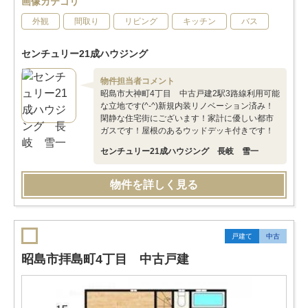
画像カテゴリ
外観
間取り
リビング
キッチン
バス
センチュリー21成ハウジング
物件担当者コメント
昭島市大神町4丁目 中古戸建2駅3路線利用可能
な立地です(^-^)新規内装リノベーション済み！
閑静な住宅街にございます！家計に優しい都市
ガスです！屋根のあるウッドデッキ付きです！
センチュリー21成ハウジング 長岐 雪一
物件を詳しく見る
戸建て
中古
昭島市拝島町4丁目 中古戸建