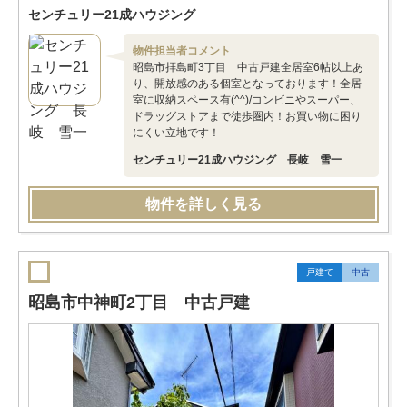
センチュリー21成ハウジング
物件担当者コメント
昭島市拝島町3丁目 中古戸建全居室6帖以上あ
り、開放感のある個室となっております！全居
室に収納スペース有(^^)/コンビニやスーパー、
ドラッグストアまで徒歩圏内！お買い物に困り
にくい立地です！
センチュリー21成ハウジング 長岐 雪一
物件を詳しく見る
戸建て
中古
昭島市中神町2丁目 中古戸建