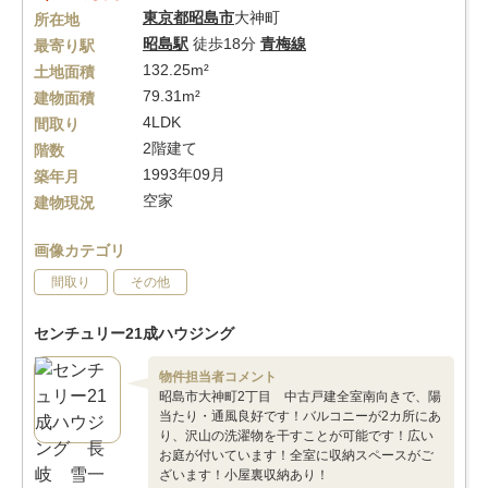
東京都
昭島市
大神町
所在地
昭島駅
徒歩18分
青梅線
最寄り駅
132.25m²
土地面積
79.31m²
建物面積
4LDK
間取り
2階建て
階数
1993年09月
築年月
空家
建物現況
画像カテゴリ
間取り
その他
センチュリー21成ハウジング
物件担当者コメント
昭島市大神町2丁目 中古戸建全室南向きで、陽
当たり・通風良好です！バルコニーが2カ所にあ
り、沢山の洗濯物を干すことが可能です！広い
お庭が付いています！全室に収納スペースがご
ざいます！小屋裏収納あり！