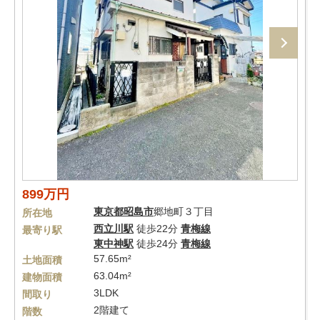
899万円
東京都
昭島市
郷地町３丁目
所在地
西立川駅
徒歩22分
青梅線
最寄り駅
東中神駅
徒歩24分
青梅線
57.65m²
土地面積
63.04m²
建物面積
3LDK
間取り
2階建て
階数