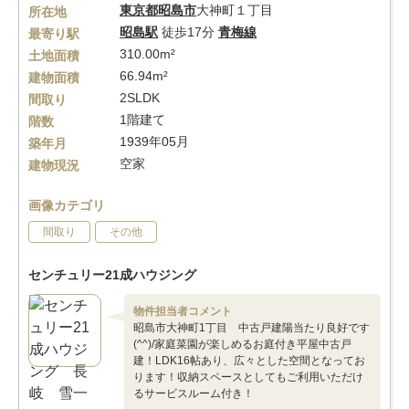
東京都
昭島市
大神町１丁目
所在地
昭島駅
徒歩17分
青梅線
最寄り駅
310.00m²
土地面積
66.94m²
建物面積
2SLDK
間取り
1階建て
階数
1939年05月
築年月
空家
建物現況
画像カテゴリ
間取り
その他
センチュリー21成ハウジング
物件担当者コメント
昭島市大神町1丁目 中古戸建陽当たり良好です
(^^)/家庭菜園が楽しめるお庭付き平屋中古戸
建！LDK16帖あり、広々とした空間となってお
ります！収納スペースとしてもご利用いただけ
るサービスルーム付き！