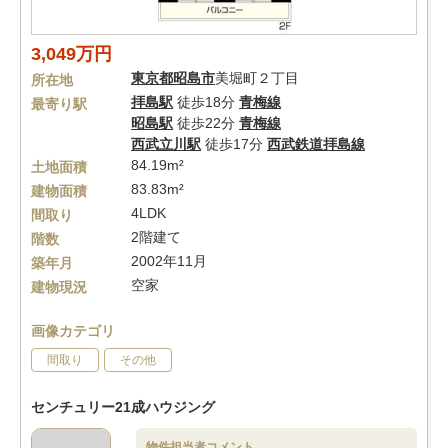
3,049万円
東京都
昭島市
美堀町２丁目
所在地
拝島駅
徒歩18分
青梅線
最寄り駅
昭島駅
徒歩22分
青梅線
西武立川駅
徒歩17分
西武鉄道拝島線
84.19m²
土地面積
83.83m²
建物面積
4LDK
間取り
2階建て
階数
2002年11月
築年月
空家
建物現況
画像カテゴリ
間取り
その他
センチュリー21成ハウジング
物件担当者コメント