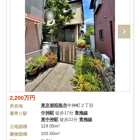
2,200万円
東京都
昭島市
中神町２丁目
所在地
中神駅
徒歩17分
青梅線
最寄り駅
東中神駅
徒歩22分
青梅線
119.05m²
土地面積
103.50m²
建物面積