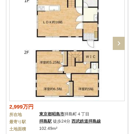
2,999万円
東京都
昭島市
拝島町４丁目
所在地
拝島駅
徒歩24分
西武鉄道拝島線
最寄り駅
102.49m²
土地面積