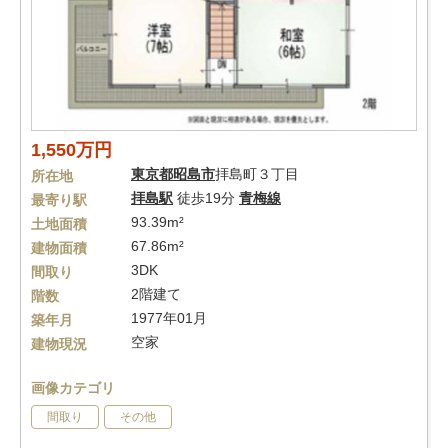
1,550万円
東京都
昭島市
拝島町３丁目
所在地
拝島駅
徒歩19分
青梅線
最寄り駅
93.39m²
土地面積
67.86m²
建物面積
3DK
間取り
2階建て
階数
1977年01月
築年月
空家
建物現況
画像カテゴリ
間取り
その他