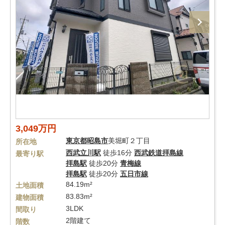
3,049万円
東京都
昭島市
美堀町２丁目
所在地
西武立川駅
徒歩16分
西武鉄道拝島線
最寄り駅
拝島駅
徒歩20分
青梅線
拝島駅
徒歩20分
五日市線
84.19m²
土地面積
83.83m²
建物面積
3LDK
間取り
2階建て
階数