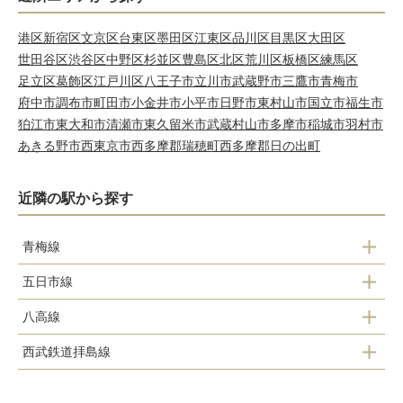
港区
新宿区
文京区
台東区
墨田区
江東区
品川区
目黒区
大田区
世田谷区
渋谷区
中野区
杉並区
豊島区
北区
荒川区
板橋区
練馬区
足立区
葛飾区
江戸川区
八王子市
立川市
武蔵野市
三鷹市
青梅市
府中市
調布市
町田市
小金井市
小平市
日野市
東村山市
国立市
福生市
狛江市
東大和市
清瀬市
東久留米市
武蔵村山市
多摩市
稲城市
羽村市
あきる野市
西東京市
西多摩郡瑞穂町
西多摩郡日の出町
近隣の駅から探す
青梅線
五日市線
東中神駅
八高線
拝島駅
中神駅
西武鉄道拝島線
拝島駅
昭島駅
拝島駅
拝島駅