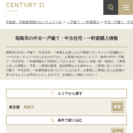
不動産・不動産情報のセンチュリー21
一戸建て・一軒家購入
中古一戸建て・中
昭島市の中古一戸建て・中古住宅・一軒家購入情報
昭島市の中古一戸建て・中古住宅・一軒家をお探しなら不動産フランチャイズ店舗数ナン
バー1のセンチュリー21におまかせ下さい。お客様の住みたいエリア・条件の中古一戸建
て・中古住宅・一軒家情報を17件紹介しております。住みたい沿線・駅・地域や、ご希望
に合った間取り、予算・ご希望の家賃、徒歩時間などの条件から、ご希望に沿った中古一
戸建て・中古住宅・一軒家情報を見つけていただけます。お客様にご希望に沿うお部屋が
見つかるようにお手伝いいたしますので、お気軽にご相談ください！
エリアから探す
変更
東京都
昭島市
条件で絞り込む