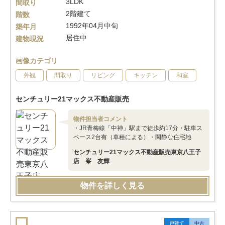
3LDK
間取り
2階建て
階数
1992年04月中旬
築年月
居住中
建物現況
画像カテゴリ
外観
間取り
リビング
キッチン
和室
センチュリー21マックス不動産販売
物件担当者コメント
・JR青梅線「中神」駅まで徒歩約17分・駐車ス
ペース2台有（車種による）・閑静な住宅地
センチュリー21マックス不動産販売東京八王子
店 峯 友輝
物件を詳しく見る
戸建て
中古