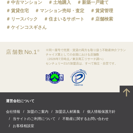
中古マンション
土地購入
新築一戸建て
賃貸住宅
マンション売却・査定
賃貸管理
リースバック
住まいるサポート
店舗検索
ケインコスギさん
※同一屋号で売買・賃貸の両方を取り扱う不動産仲介フラン
No.1
店舗数
※
チャイズ業としての全国における店舗数
（2026年7月時点／東京商工リサーチ調べ）
センチュリー21の加盟店は、すべて独立・自営です。
運営会社について
会社情報
加盟のご案内
加盟店人材募集
個人情報保護方針
当サイトのご利用について
不動産に関するお問い合わせ
お客様相談室