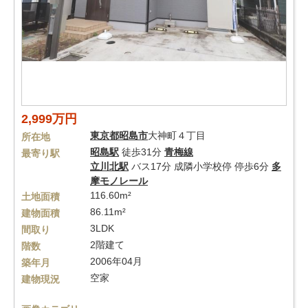
2,999万円
東京都
昭島市
大神町４丁目
所在地
昭島駅
徒歩31分
青梅線
最寄り駅
立川北駅
バス17分 成隣小学校停 停歩6分
多
摩モノレール
116.60m²
土地面積
86.11m²
建物面積
3LDK
間取り
2階建て
階数
2006年04月
築年月
空家
建物現況