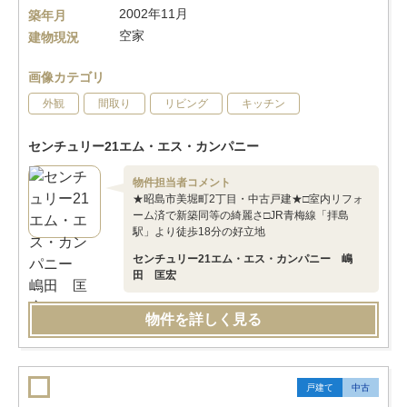
2002年11月
築年月
空家
建物現況
画像カテゴリ
外観
間取り
リビング
キッチン
センチュリー21エム・エス・カンパニー
物件担当者コメント
★昭島市美堀町2丁目・中古戸建★□室内リフォ
ーム済で新築同等の綺麗さ□JR青梅線「拝島
駅」より徒歩18分の好立地
センチュリー21エム・エス・カンパニー 嶋
田 匡宏
物件を詳しく見る
戸建て
中古