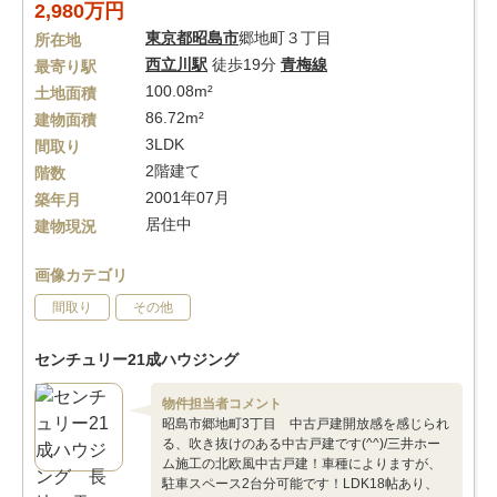
2,980万円
東京都
昭島市
郷地町３丁目
所在地
西立川駅
徒歩19分
青梅線
最寄り駅
100.08m²
土地面積
86.72m²
建物面積
3LDK
間取り
2階建て
階数
2001年07月
築年月
居住中
建物現況
画像カテゴリ
間取り
その他
センチュリー21成ハウジング
物件担当者コメント
昭島市郷地町3丁目 中古戸建開放感を感じられ
る、吹き抜けのある中古戸建です(^^)/三井ホー
ム施工の北欧風中古戸建！車種によりますが、
駐車スペース2台分可能です！LDK18帖あり、