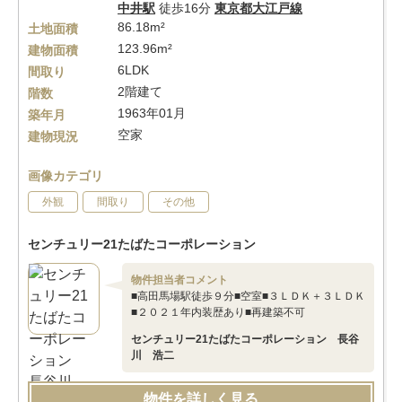
中井駅
徒歩16分
東京都大江戸線
86.18m²
土地面積
123.96m²
建物面積
6LDK
間取り
2階建て
階数
1963年01月
築年月
空家
建物現況
画像カテゴリ
外観
間取り
その他
センチュリー21たばたコーポレーション
物件担当者コメント
■高田馬場駅徒歩９分■空室■３ＬＤＫ＋３ＬＤＫ
■２０２１年内装歴あり■再建築不可
センチュリー21たばたコーポレーション 長谷
川 浩二
物件を詳しく見る