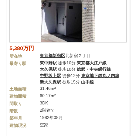
5,380万円
東京都
新宿区
北新宿２丁目
所在地
東中野駅
徒歩10分
東京都大江戸線
最寄り駅
大久保駅
徒歩10分
総武・中央緩行線
中野坂上駅
徒歩12分
東京地下鉄丸ノ内線
新大久保駅
徒歩15分
山手線
31.46m²
土地面積
60.17m²
建物面積
3DK
間取り
2階建て
階数
1982年08月
築年月
空家
建物現況