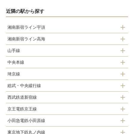
近隣の駅から探す
湘南新宿ライン宇須
湘南新宿ライン高海
新宿駅
山手線
新宿駅
中央本線
新宿駅
埼京線
四ツ谷駅
新大久保駅
総武・中央緩行線
新宿駅
新宿駅
高田馬場駅
西武鉄道新宿線
四ツ谷駅
京王電鉄京王線
西武新宿駅
信濃町駅
小田急電鉄小田原線
新宿駅
高田馬場駅
新宿駅
東京地下鉄丸ノ内線
新宿駅