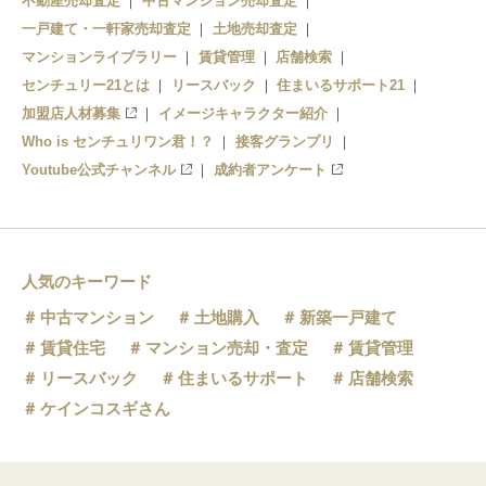
不動産売却査定
中古マンション売却査定
一戸建て・一軒家売却査定
土地売却査定
牛込神楽坂駅
マンションライブラリー
賃貸管理
店舗検索
センチュリー21とは
国立競技場駅
リースバック
住まいるサポート21
加盟店人材募集
イメージキャラクター紹介
新宿駅
Who is センチュリワン君！？
接客グランプリ
Youtube公式チャンネル
成約者アンケート
都庁前駅
西新宿五丁目駅
中井駅
人気のキーワード
中古マンション
土地購入
新築一戸建て
落合南長崎駅
賃貸住宅
マンション売却・査定
賃貸管理
リースバック
住まいるサポート
店舗検索
ケインコスギさん