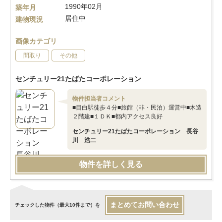
1990年02月
築年月
居住中
建物現況
画像カテゴリ
間取り
その他
センチュリー21たばたコーポレーション
物件担当者コメント
■目白駅徒歩４分■旅館（非・民泊）運営中■木造
２階建■１ＤＫ■都内アクセス良好
センチュリー21たばたコーポレーション 長谷
川 浩二
物件を詳しく見る
まとめてお問い合わせ
チェックした物件（最大10件まで）を