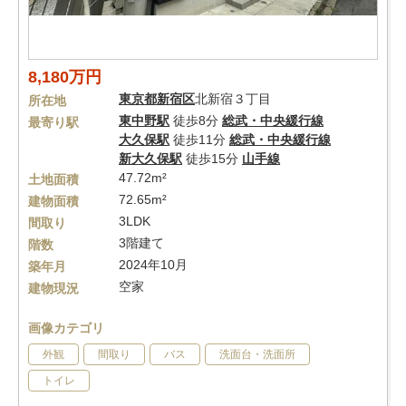
8,180万円
東京都
新宿区
北新宿３丁目
所在地
東中野駅
徒歩8分
総武・中央緩行線
最寄り駅
大久保駅
徒歩11分
総武・中央緩行線
新大久保駅
徒歩15分
山手線
47.72m²
土地面積
72.65m²
建物面積
3LDK
間取り
3階建て
階数
2024年10月
築年月
空家
建物現況
画像カテゴリ
外観
間取り
バス
洗面台・洗面所
トイレ