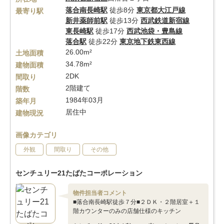
落合南長崎駅
徒歩8分
東京都大江戸線
最寄り駅
新井薬師前駅
徒歩13分
西武鉄道新宿線
東長崎駅
徒歩17分
西武池袋・豊島線
落合駅
徒歩22分
東京地下鉄東西線
26.00m²
土地面積
34.78m²
建物面積
2DK
間取り
2階建て
階数
1984年03月
築年月
居住中
建物現況
画像カテゴリ
外観
間取り
その他
センチュリー21たばたコーポレーション
物件担当者コメント
■落合南長崎駅徒歩７分■２ＤＫ・２階居室＋１
階カウンターのみの店舗仕様のキッチン