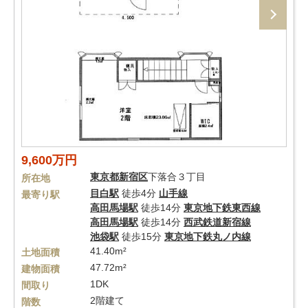
9,600万円
東京都
新宿区
下落合３丁目
所在地
目白駅
徒歩4分
山手線
最寄り駅
高田馬場駅
徒歩14分
東京地下鉄東西線
高田馬場駅
徒歩14分
西武鉄道新宿線
池袋駅
徒歩15分
東京地下鉄丸ノ内線
41.40m²
土地面積
47.72m²
建物面積
1DK
間取り
2階建て
階数