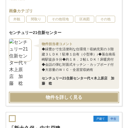
画像カテゴリ
外観
間取り
その他現地
区画図
その他
センチュリー21住新センター
物件担当者コメント
◆緑豊かで生活便利な住環境！収納充実の３階
建３ＬＤＫ！駐車１台有（小型車）♪◆落合南長
崎駅徒歩９分◆約１８．２帖ＬＤＫ！床暖房付
◆会話の弾む対面式キッチン・カップボード付
◆大容量のＷＩＣ・全居室収納有
センチュリー21住新センター代々木上原店 加
藤 稔
物件を詳しく見る
戸建て
中古