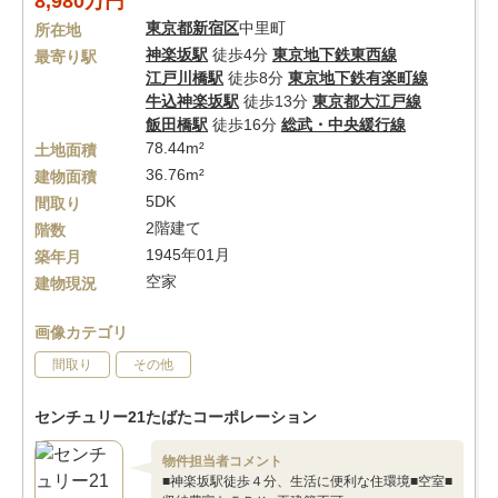
8,980万円
東京都
新宿区
中里町
所在地
神楽坂駅
徒歩4分
東京地下鉄東西線
最寄り駅
江戸川橋駅
徒歩8分
東京地下鉄有楽町線
牛込神楽坂駅
徒歩13分
東京都大江戸線
飯田橋駅
徒歩16分
総武・中央緩行線
78.44m²
土地面積
36.76m²
建物面積
5DK
間取り
2階建て
階数
1945年01月
築年月
空家
建物現況
画像カテゴリ
間取り
その他
センチュリー21たばたコーポレーション
物件担当者コメント
■神楽坂駅徒歩４分、生活に便利な住環境■空室■