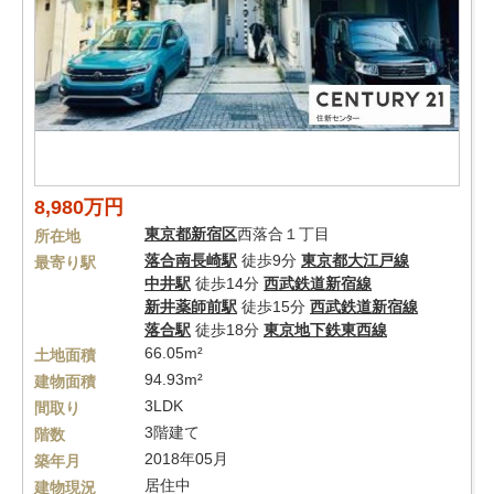
8,980万円
東京都
新宿区
西落合１丁目
所在地
落合南長崎駅
徒歩9分
東京都大江戸線
最寄り駅
中井駅
徒歩14分
西武鉄道新宿線
新井薬師前駅
徒歩15分
西武鉄道新宿線
落合駅
徒歩18分
東京地下鉄東西線
66.05m²
土地面積
94.93m²
建物面積
3LDK
間取り
3階建て
階数
2018年05月
築年月
居住中
建物現況