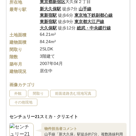
東京都
新宿区
大久保２丁目
所在地
新大久保駅
徒歩7分
山手線
最寄り駅
東新宿駅
徒歩6分
東京地下鉄副都心線
東新宿駅
徒歩9分
東京都大江戸線
大久保駅
徒歩12分
総武・中央緩行線
64.21m²
土地面積
84.24m²
建物面積
2SLDK
間取り
3階建て
階数
2007年04月
築年月
居住中
建物現況
画像カテゴリ
外観
間取り
前面道路含む現地写真
その他現地
センチュリー21スミカ・クリエイト
物件担当者コメント
山手線「新大久保」駅徒歩約7分、複数路線利用