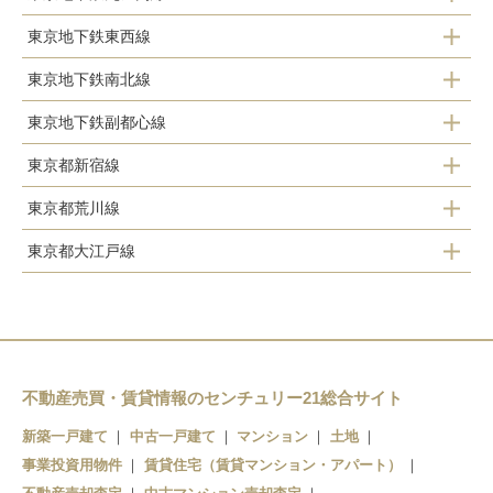
下落合駅
大久保駅
東京地下鉄東西線
四ツ谷駅
中井駅
東京地下鉄南北線
落合駅
四谷三丁目駅
東京地下鉄副都心線
四ツ谷駅
高田馬場駅
新宿御苑前駅
東京都新宿線
西早稲田駅
早稲田駅
新宿三丁目駅
東京都荒川線
新宿駅
東新宿駅
神楽坂駅
新宿駅
東京都大江戸線
面影橋駅
新宿三丁目駅
新宿三丁目駅
西新宿駅
都庁前駅
早稲田駅
曙橋駅
新宿西口駅
東新宿駅
不動産売買・賃貸情報のセンチュリー21総合サイト
新築一戸建て
中古一戸建て
マンション
土地
若松河田駅
事業投資用物件
賃貸住宅（賃貸マンション・アパート）
牛込柳町駅