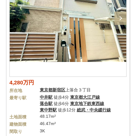
4,280万円
東京都
新宿区
上落合３丁目
所在地
中井駅
徒歩4分
東京都大江戸線
最寄り駅
落合駅
徒歩6分
東京地下鉄東西線
東中野駅
徒歩12分
総武・中央緩行線
48.17m²
土地面積
46.47m²
建物面積
3K
間取り