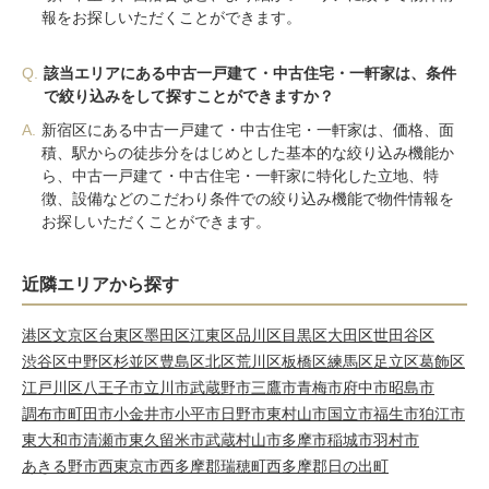
報をお探しいただくことができます。
Q.
該当エリアにある中古一戸建て・中古住宅・一軒家は、条件
で絞り込みをして探すことができますか？
A.
新宿区にある中古一戸建て・中古住宅・一軒家は、価格、面
積、駅からの徒歩分をはじめとした基本的な絞り込み機能か
ら、中古一戸建て・中古住宅・一軒家に特化した立地、特
徴、設備などのこだわり条件での絞り込み機能で物件情報を
お探しいただくことができます。
近隣エリアから探す
港区
文京区
台東区
墨田区
江東区
品川区
目黒区
大田区
世田谷区
渋谷区
中野区
杉並区
豊島区
北区
荒川区
板橋区
練馬区
足立区
葛飾区
江戸川区
八王子市
立川市
武蔵野市
三鷹市
青梅市
府中市
昭島市
調布市
町田市
小金井市
小平市
日野市
東村山市
国立市
福生市
狛江市
東大和市
清瀬市
東久留米市
武蔵村山市
多摩市
稲城市
羽村市
あきる野市
西東京市
西多摩郡瑞穂町
西多摩郡日の出町