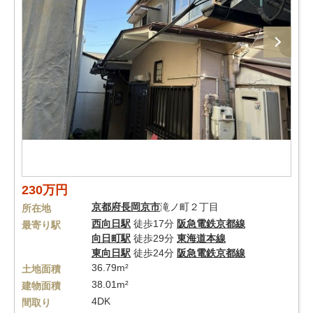
230万円
京都府
長岡京市
滝ノ町２丁目
所在地
西向日駅
徒歩17分
阪急電鉄京都線
最寄り駅
向日町駅
徒歩29分
東海道本線
東向日駅
徒歩24分
阪急電鉄京都線
36.79m²
土地面積
38.01m²
建物面積
4DK
間取り