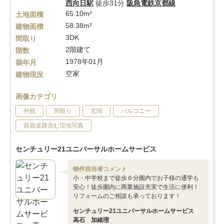
西向日駅
徒歩31分
阪急電鉄京都線
65.10m²
土地面積
58.38m²
建物面積
3DK
間取り
2階建て
階数
1978年01月
築年月
空家
建物現況
画像カテゴリ
外観
間取り
玄関
バルコニー
前面道路含む現地写真
センチュリー21ユニバーサルホームサービス
物件担当者コメント
小・中学校まで徒歩６分圏内でお子様の通学も
安心！徒歩圏内に商業施設充実で生活に便利！
リフォームのご相談も承っております！
センチュリー21ユニバーサルホームサービス
高石 加緒理