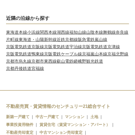
近隣の沿線から探す
東海道本線
小浜線
関西本線
湖西線
福知山線
山陰本線
舞鶴線
奈良線
片町線
東海道・山陽新幹線
近鉄京都線
阪急電鉄嵐山線
京阪電気鉄道京阪線
京阪電気鉄道宇治線
京阪電気鉄道京津線
京阪電気鉄道鴨東線
京阪電鉄ケーブル線
京福嵐山本線
京福北野線
京都市烏丸線
京都市東西線
叡山電鉄
嵯峨野観光鉄道
京都丹後鉄道宮福線
不動産売買・賃貸情報のセンチュリー21総合サイト
新築一戸建て
中古一戸建て
マンション
土地
事業投資用物件
賃貸住宅（賃貸マンション・アパート）
不動産売却査定
中古マンション売却査定