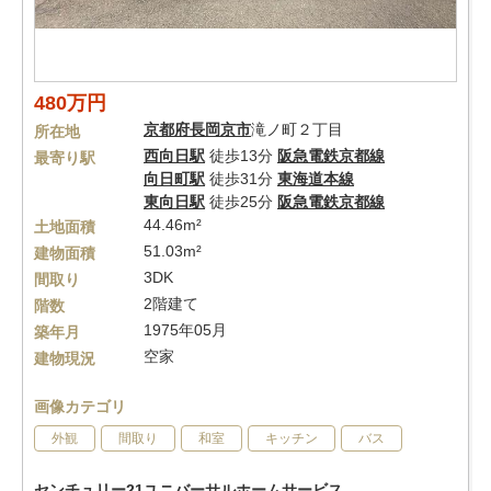
480万円
京都府
長岡京市
滝ノ町２丁目
所在地
西向日駅
徒歩13分
阪急電鉄京都線
最寄り駅
向日町駅
徒歩31分
東海道本線
東向日駅
徒歩25分
阪急電鉄京都線
44.46m²
土地面積
51.03m²
建物面積
3DK
間取り
2階建て
階数
1975年05月
築年月
空家
建物現況
画像カテゴリ
外観
間取り
和室
キッチン
バス
センチュリー21ユニバーサルホームサービス