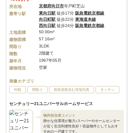
京都府
向日市
寺戸町芝山
所在地
東向日駅
徒歩17分
阪急電鉄京都線
最寄り駅
向日町駅
徒歩22分
東海道本線
西向日駅
徒歩24分
阪急電鉄京都線
50.00m²
土地面積
57.16m²
建物面積
3LDK
間取り
2階建て
階数
1967年05月
築年月
空家
建物現況
画像カテゴリ
外観
間取り
前面道路含む現地写真
キッチン
センチュリー21ユニバーサルホームサービス
物件担当者コメント
静かな住環境が魅力♪スーパーやホームセンター
が近く生活利便性良好！収益物件としてもおす
すめの一戸建てです。