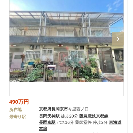
490万円
京都府
長岡京市
今里西ノ口
所在地
長岡天神駅
徒歩20分
阪急電鉄京都線
最寄り駅
長岡京駅
バス16分 薬師堂停 停歩2分
東海道
本線