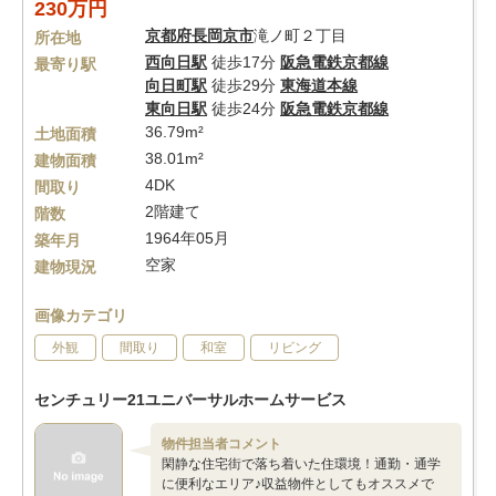
230万円
京都府
長岡京市
滝ノ町２丁目
所在地
西向日駅
徒歩17分
阪急電鉄京都線
最寄り駅
向日町駅
徒歩29分
東海道本線
東向日駅
徒歩24分
阪急電鉄京都線
36.79m²
土地面積
38.01m²
建物面積
4DK
間取り
2階建て
階数
1964年05月
築年月
空家
建物現況
画像カテゴリ
外観
間取り
和室
リビング
センチュリー21ユニバーサルホームサービス
物件担当者コメント
閑静な住宅街で落ち着いた住環境！通勤・通学
に便利なエリア♪収益物件としてもオススメで