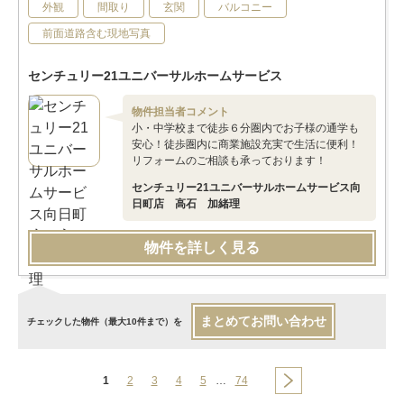
外観
間取り
玄関
バルコニー
前面道路含む現地写真
センチュリー21ユニバーサルホームサービス
物件担当者コメント
小・中学校まで徒歩６分圏内でお子様の通学も
安心！徒歩圏内に商業施設充実で生活に便利！
リフォームのご相談も承っております！
センチュリー21ユニバーサルホームサービス向
日町店 高石 加緒理
物件を詳しく見る
まとめてお問い合わせ
チェックした物件（最大10件まで）を
1
2
3
4
5
…
74