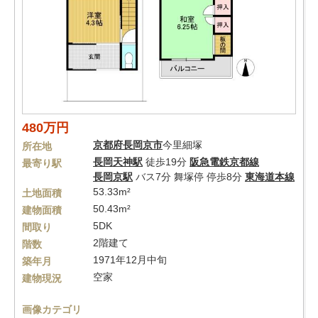
480万円
京都府
長岡京市
今里細塚
所在地
長岡天神駅
徒歩19分
阪急電鉄京都線
最寄り駅
長岡京駅
バス7分 舞塚停 停歩8分
東海道本線
53.33m²
土地面積
50.43m²
建物面積
5DK
間取り
2階建て
階数
1971年12月中旬
築年月
空家
建物現況
画像カテゴリ