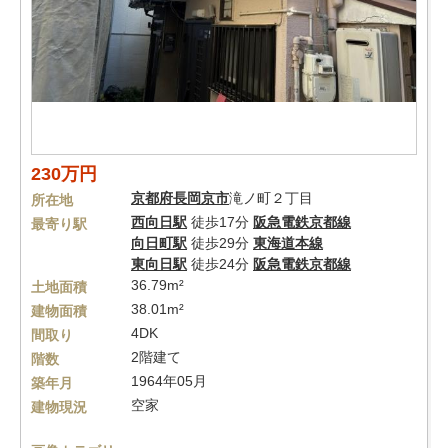
230万円
京都府
長岡京市
滝ノ町２丁目
所在地
西向日駅
徒歩17分
阪急電鉄京都線
最寄り駅
向日町駅
徒歩29分
東海道本線
東向日駅
徒歩24分
阪急電鉄京都線
36.79m²
土地面積
38.01m²
建物面積
4DK
間取り
2階建て
階数
1964年05月
築年月
空家
建物現況