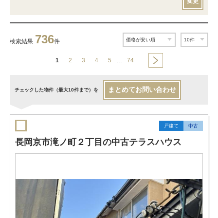
変更
736
検索結果
件
1
2
3
4
5
…
74
まとめてお問い合わせ
チェックした物件（最大10件まで）を
戸建て
中古
長岡京市滝ノ町２丁目の中古テラスハウス