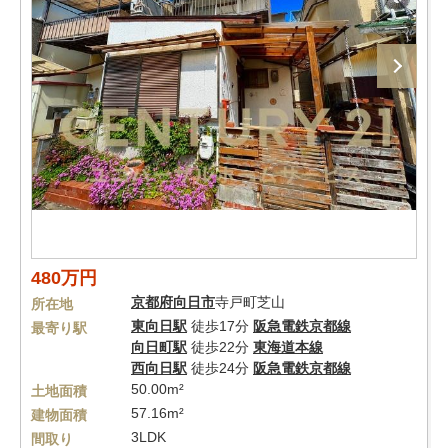
480万円
京都府
向日市
寺戸町芝山
所在地
東向日駅
徒歩17分
阪急電鉄京都線
最寄り駅
向日町駅
徒歩22分
東海道本線
西向日駅
徒歩24分
阪急電鉄京都線
50.00m²
土地面積
57.16m²
建物面積
3LDK
間取り