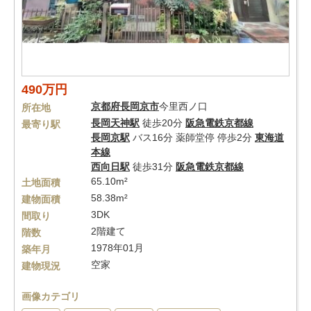
490万円
京都府
長岡京市
今里西ノ口
所在地
長岡天神駅
徒歩20分
阪急電鉄京都線
最寄り駅
長岡京駅
バス16分 薬師堂停 停歩2分
東海道
本線
西向日駅
徒歩31分
阪急電鉄京都線
65.10m²
土地面積
58.38m²
建物面積
3DK
間取り
2階建て
階数
1978年01月
築年月
空家
建物現況
画像カテゴリ