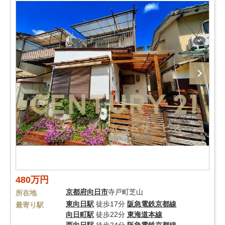
480万円
京都府
向日市
寺戸町芝山
所在地
東向日駅
徒歩17分
阪急電鉄京都線
最寄り駅
向日町駅
徒歩22分
東海道本線