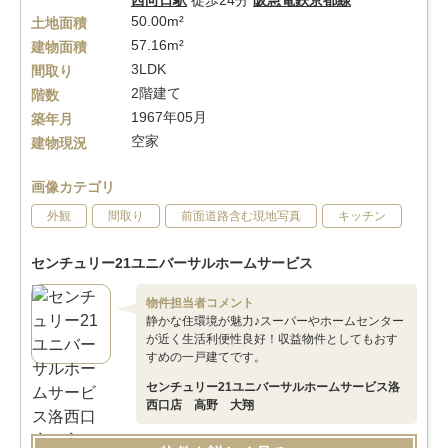
西向日駅
徒歩24分
阪急電鉄京都線
50.00m²
土地面積
57.16m²
建物面積
3LDK
間取り
2階建て
階数
1967年05月
築年月
空家
建物現況
画像カテゴリ
外観
間取り
前面道路含む現地写真
キッチン
センチュリー21ユニバーサルホームサービス
物件担当者コメント
静かな住環境が魅力♪スーパーやホームセンター
が近く生活利便性良好！収益物件としてもおす
すめの一戸建てです。
センチュリー21ユニバーサルホームサービス洛
西口店 高野 大翔