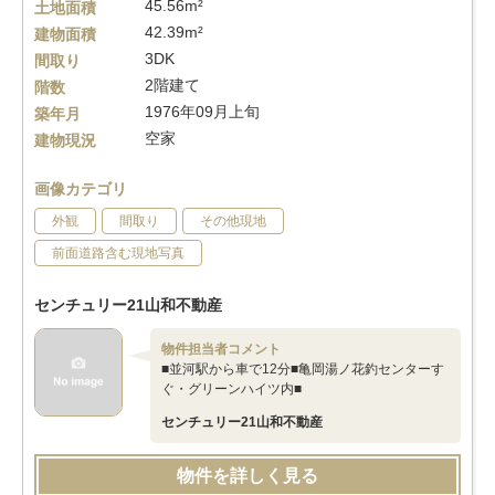
45.56m²
土地面積
42.39m²
建物面積
3DK
間取り
2階建て
階数
1976年09月上旬
築年月
空家
建物現況
画像カテゴリ
外観
間取り
その他現地
前面道路含む現地写真
センチュリー21山和不動産
物件担当者コメント
■並河駅から車で12分■亀岡湯ノ花釣センターす
ぐ・グリーンハイツ内■
センチュリー21山和不動産
物件を詳しく見る