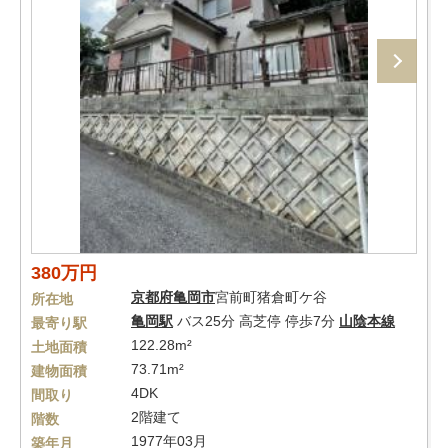
380万円
京都府
亀岡市
宮前町猪倉町ケ谷
所在地
亀岡駅
バス25分 高芝停 停歩7分
山陰本線
最寄り駅
122.28m²
土地面積
73.71m²
建物面積
4DK
間取り
2階建て
階数
1977年03月
築年月