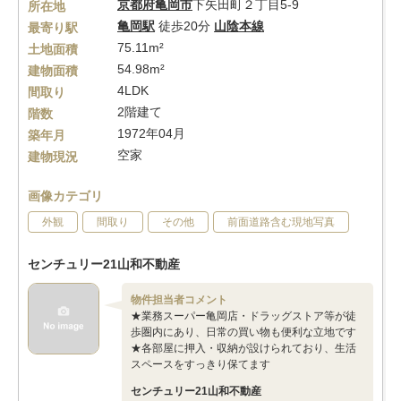
京都府
亀岡市
下矢田町２丁目5-9
所在地
亀岡駅
徒歩20分
山陰本線
最寄り駅
75.11m²
土地面積
54.98m²
建物面積
4LDK
間取り
2階建て
階数
1972年04月
築年月
空家
建物現況
画像カテゴリ
外観
間取り
その他
前面道路含む現地写真
センチュリー21山和不動産
物件担当者コメント
★業務スーパー亀岡店・ドラッグストア等が徒
歩圏内にあり、日常の買い物も便利な立地です
★各部屋に押入・収納が設けられており、生活
スペースをすっきり保てます
センチュリー21山和不動産