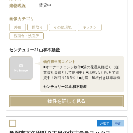
賃貸中
建物現況
画像カテゴリ
外観
間取り
その他現地
キッチン
洗面台・洗面所
センチュリー21山和不動産
物件担当者コメント
■オーナーチェンジ物件■湯の花温泉郷近く（従
業員社員寮として使用中）■現在5.5万円/月で賃
貸中！利回り16.5％！■お庭・屋根付き駐車場有
センチュリー21山和不動産
物件を詳しく見る
戸建て
中古