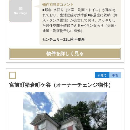
物件担当者コメント
■1階に水回り（浴室・洗面・トイレ）が集約さ
れており、生活動線が効率的■各居室に収納（押
入・タンス置場）が充実しており、スッキリし
た居住空間を確保できる■ベランダあり（採光・
通風・洗濯物干しに有効）
センチュリー21山和不動産
物件を詳しく見る
戸建て
中古
宮前町猪倉町ケ谷（オーナーチェンジ物件）