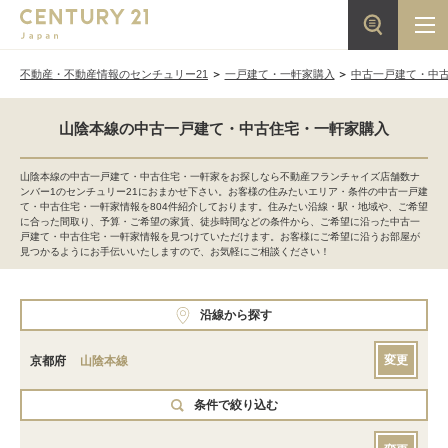
不動産・不動産情報のセンチュリー21
一戸建て・一軒家購入
中古一戸建て・中
山陰本線の中古一戸建て・中古住宅・一軒家購入
山陰本線の中古一戸建て・中古住宅・一軒家をお探しなら不動産フランチャイズ店舗数ナ
ンバー1のセンチュリー21におまかせ下さい。お客様の住みたいエリア・条件の中古一戸建
て・中古住宅・一軒家情報を804件紹介しております。住みたい沿線・駅・地域や、ご希望
に合った間取り、予算・ご希望の家賃、徒歩時間などの条件から、ご希望に沿った中古一
戸建て・中古住宅・一軒家情報を見つけていただけます。お客様にご希望に沿うお部屋が
見つかるようにお手伝いいたしますので、お気軽にご相談ください！
沿線から探す
変更
京都府
山陰本線
条件で絞り込む