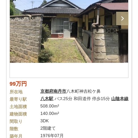
99万円
京都府
南丹市
八木町神吉松ケ鼻
所在地
八木駅
バス25分 和田道停 停歩15分
山陰本線
最寄り駅
508.00m²
土地面積
140.00m²
建物面積
3DK
間取り
2階建て
階数
1976年07月
築年月