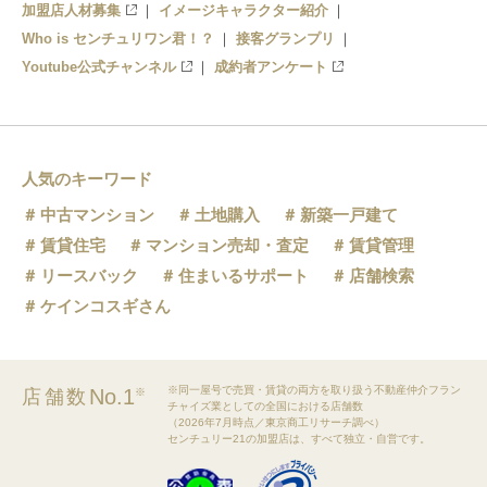
加盟店人材募集
イメージキャラクター紹介
Who is センチュリワン君！？
接客グランプリ
Youtube公式チャンネル
成約者アンケート
人気のキーワード
中古マンション
土地購入
新築一戸建て
賃貸住宅
マンション売却・査定
賃貸管理
リースバック
住まいるサポート
店舗検索
ケインコスギさん
※同一屋号で売買・賃貸の両方を取り扱う不動産仲介フラン
No.1
店舗数
※
チャイズ業としての全国における店舗数
（2026年7月時点／東京商工リサーチ調べ）
センチュリー21の加盟店は、すべて独立・自営です。