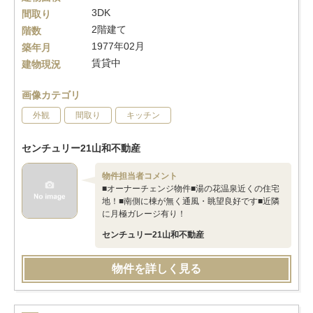
3DK
間取り
2階建て
階数
1977年02月
築年月
賃貸中
建物現況
画像カテゴリ
外観
間取り
キッチン
センチュリー21山和不動産
物件担当者コメント
■オーナーチェンジ物件■湯の花温泉近くの住宅
地！■南側に棟が無く通風・眺望良好です■近隣
に月極ガレージ有り！
センチュリー21山和不動産
物件を詳しく見る