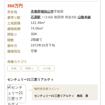
350万円
京都府
福知山市
字前田
所在地
石原駅
バス4分 前田停 停歩3分
山陰本線
最寄り駅
122.39m²
土地面積
74.05m²
建物面積
3DK
間取り
2階建て
階数
1972年10月下旬
築年月
空家
建物現況
画像カテゴリ
外観
間取り
その他
センチュリー21三恵リアルティ
物件担当者コメント
センチュリー21三恵リアルティ 梅垣 貴