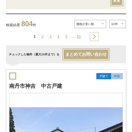
変更
804
検索結果
件
1
2
3
4
5
…
81
まとめてお問い合わせ
チェックした物件（最大10件まで）を
戸建て
中古
南丹市神吉 中古戸建