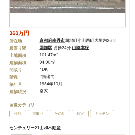
360万円
京都府
南丹市
園部町小山西町大垣内26-8
所在地
園部駅
徒歩24分
山陰本線
最寄り駅
101.47m²
土地面積
94.00m²
建物面積
4DK
間取り
2階建て
階数
1984年10月
築年月
空家
建物現況
画像カテゴリ
外観
間取り
その他
和室
キッチン
センチュリー21山和不動産