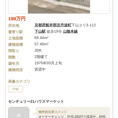
198万円
京都府
船井郡京丹波町
下山ユリ3-112
所在地
下山駅
徒歩19分
山陰本線
最寄り駅
69.44m²
土地面積
57.40m²
建物面積
3DK
間取り
2階建て
階数
1975年03月上旬
築年月
賃貸中
建物現況
画像カテゴリ
外観
センチュリー21ハウスマーケット
物件担当者コメント
オーナーチェンジ、月35,000円で賃貸中。利回