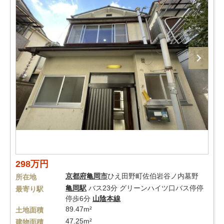
298万円
京都府
亀岡市
ひえ田野町佐伯岩谷ノ内墓野
所在地
亀岡駅
バス23分 グリーンハイツ口バス停停
最寄り駅
停歩6分
山陰本線
89.47m²
土地面積
47.25m²
建物面積