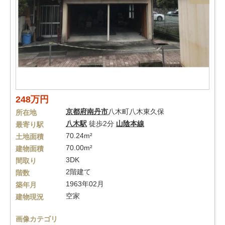
248万円
京都府
南丹市
八木町八木東久保
所在地
八木駅
徒歩2分
山陰本線
最寄り駅
70.24m²
土地面積
70.00m²
建物面積
3DK
間取り
2階建て
階数
1963年02月
築年月
空家
建物現況
画像カテゴリ