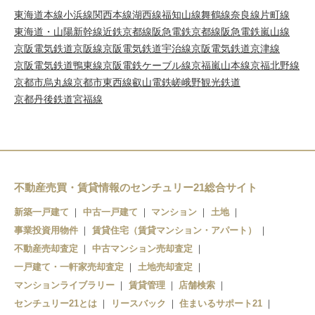
東海道本線
小浜線
関西本線
湖西線
福知山線
舞鶴線
奈良線
片町線
東海道・山陽新幹線
近鉄京都線
阪急電鉄京都線
阪急電鉄嵐山線
京阪電気鉄道京阪線
京阪電気鉄道宇治線
京阪電気鉄道京津線
京阪電気鉄道鴨東線
京阪電鉄ケーブル線
京福嵐山本線
京福北野線
京都市烏丸線
京都市東西線
叡山電鉄
嵯峨野観光鉄道
京都丹後鉄道宮福線
不動産売買・賃貸情報のセンチュリー21総合サイト
新築一戸建て
中古一戸建て
マンション
土地
事業投資用物件
賃貸住宅（賃貸マンション・アパート）
不動産売却査定
中古マンション売却査定
一戸建て・一軒家売却査定
土地売却査定
マンションライブラリー
賃貸管理
店舗検索
センチュリー21とは
リースバック
住まいるサポート21