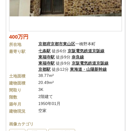
400万円
京都府
京都市東山区
一橋野本町
所在地
七条駅
徒歩6分
京阪電気鉄道京阪線
最寄り駅
東福寺駅
徒歩9分
奈良線
東福寺駅
徒歩9分
京阪電気鉄道京阪線
京都駅
徒歩12分
東海道・山陽新幹線
38.77m²
土地面積
20.49m²
建物面積
3K
間取り
2階建て
階数
1950年01月
築年月
空家
建物現況
画像カテゴリ