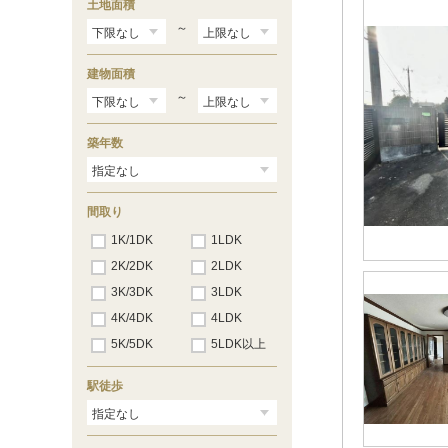
土地面積
大宝
（1）
騰波ノ江
（1）
～
下館
（3）
建物面積
～
築年数
間取り
1K/1DK
1LDK
2K/2DK
2LDK
3K/3DK
3LDK
4K/4DK
4LDK
5K/5DK
5LDK以上
駅徒歩