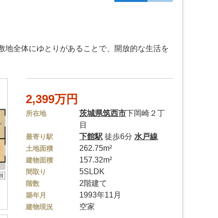
敷地全体にゆとりがあることで、開放的な生活を
2,399万円
茨城県
筑西市
下岡崎２丁
所在地
目
下館駅
徒歩6分
水戸線
最寄り駅
262.75m²
土地面積
157.32m²
建物面積
5SLDK
間取り
2階建て
階数
1993年11月
築年月
空家
建物現況