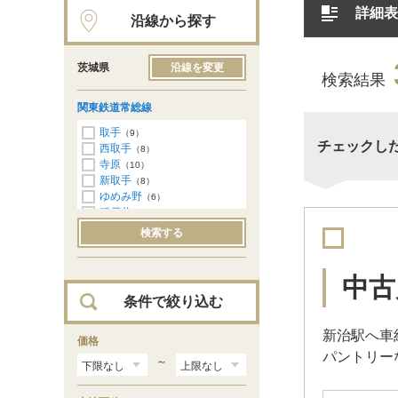
詳細表
沿線から探す
茨城県
沿線を変更
検索結果
関東鉄道常総線
取手
（9）
チェックし
西取手
（8）
寺原
（10）
新取手
（8）
ゆめみ野
（6）
稲戸井
（4）
戸頭
（4）
検索する
南守谷
（3）
守谷
（7）
新守谷
（5）
中古
小絹
（4）
条件で絞り込む
水海道
（1）
南石下
（1）
新治駅へ車
石下
価格
（2）
パントリー
玉村
（1）
～
宗道
（2）
下妻
（3）