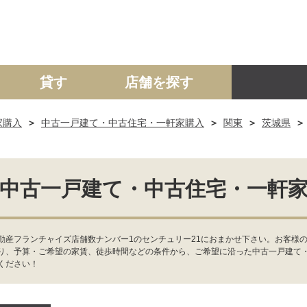
貸す
店舗を探す
家購入
中古一戸建て・中古住宅・一軒家購入
関東
茨城県
建て
マンション
土地
事業投資用
中古一戸建て・中古住宅・一軒
動産フランチャイズ店舗数ナンバー1のセンチュリー21におまかせ下さい。お客様
り、予算・ご希望の家賃、徒歩時間などの条件から、ご希望に沿った中古一戸建て
ください！