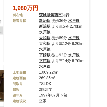
1,980万円
茨城県
筑西市
知行
所在地
新治駅
徒歩36分
水戸線
最寄り駅
新治駅
より車5分 2.70km
水戸線
大和駅
徒歩89分
水戸線
大和駅
より車12分 8.20km
水戸線
下館駅
徒歩92分
水戸線
下館駅
より車14分 6.70km
水戸線
1,009.22m²
土地面積
269.85m²
建物面積
7SLDK
間取り
2階建て
階数
1997年07月下旬
築年月
空家
建物現況