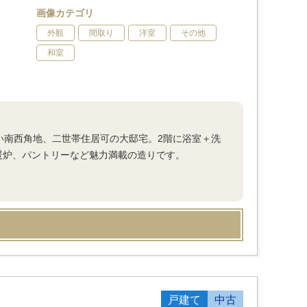
画像カテゴリ
外観
間取り
洋室
その他
和室
い南西角地、二世帯住居可の大邸宅。2階に浴室＋洗
、暖炉、パントリーなど魅力満載の造りです。
戸建て
中古