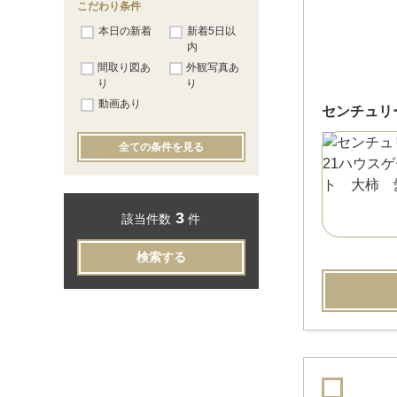
こだわり条件
本日の新着
新着5日以
内
間取り図あ
外観写真あ
り
り
動画あり
センチュリ
全ての条件を見る
3
該当件数
件
検索する