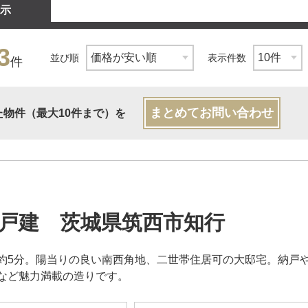
示
3
並び順
表示件数
件
まとめてお問い合わせ
た物件（最大10件まで）を
戸建 茨城県筑西市知行
約5分。陽当りの良い南西角地、二世帯住居可の大邸宅。納戸やW
など魅力満載の造りです。