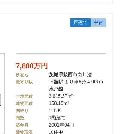
戸建て
中古
7,800万円
茨城県
筑西市
向川澄
所在地
下館駅
より車6分 4.00km
最寄り駅
水戸線
3,615.37m²
土地面積
158.15m²
建物面積
5LDK
間取り
1階建て
階数
2001年04月
築年月
居住中
建物現況