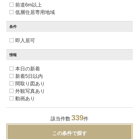
前道6m以上
低層住居専用地域
条件
即入居可
情報
本日の新着
新着5日以内
間取り図あり
外観写真あり
動画あり
339
該当件数
件
この条件で探す