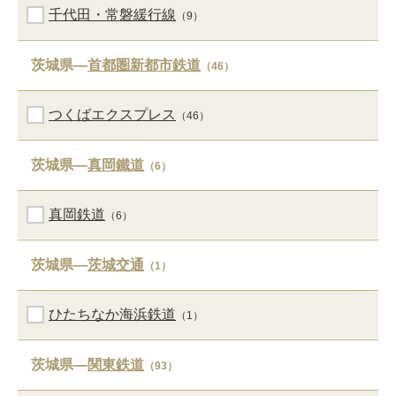
千代田・常磐緩行線
（9）
茨城県―
首都圏新都市鉄道
（46）
つくばエクスプレス
（46）
茨城県―
真岡鐵道
（6）
真岡鉄道
（6）
茨城県―
茨城交通
（1）
ひたちなか海浜鉄道
（1）
茨城県―
関東鉄道
（93）