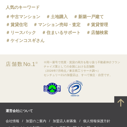
人気のキーワード
中古マンション
土地購入
新築一戸建て
賃貸住宅
マンション売却・査定
賃貸管理
リースバック
住まいるサポート
店舗検索
ケインコスギさん
※同一屋号で売買・賃貸の両方を取り扱う不動産仲介フラン
No.1
店舗数
※
チャイズ業としての全国における店舗数
（2026年7月時点／東京商工リサーチ調べ）
センチュリー21の加盟店は、すべて独立・自営です。
運営会社について
会社情報
加盟のご案内
加盟店人材募集
個人情報保護方針