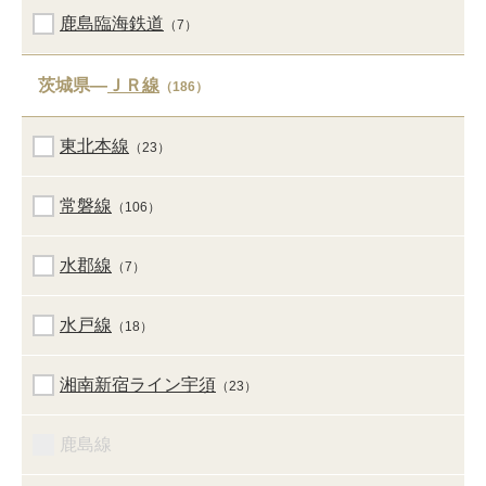
鹿島臨海鉄道
（7）
茨城県―
ＪＲ線
（186）
東北本線
（23）
常磐線
（106）
水郡線
（7）
水戸線
（18）
湘南新宿ライン宇須
（23）
鹿島線