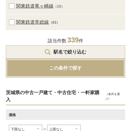
関東鉄道竜ヶ崎線
（10）
関東鉄道常総線
（83）
339
該当件数
件
駅名で絞り込む
この条件で探す
茨城県の中古一戸建て・中古住宅・一軒家購
（条件を選
ぶ）
入
価格
～