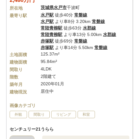
2,480万円
茨城県
水戸市
千波町
所在地
水戸駅
徒歩40分
常磐線
最寄り駅
水戸駅
より車8分 3.20km
常磐線
常陸青柳駅
徒歩63分
水郡線
常陸青柳駅
より車13分 5.00km
水郡線
赤塚駅
徒歩69分
常磐線
赤塚駅
より車14分 5.50km
常磐線
125.37m²
土地面積
95.84m²
建物面積
4LDK
間取り
2階建て
階数
2020年01月
築年月
居住中
建物現況
画像カテゴリ
外観
間取り
リビング
和室
センチュリー21うらら