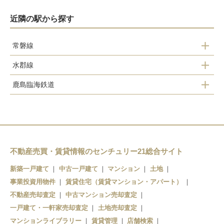
近隣の駅から探す
常磐線
水郡線
内原駅
鹿島臨海鉄道
水戸駅
赤塚駅
水戸駅
偕楽園駅
東水戸駅
水戸駅
常澄駅
不動産売買・賃貸情報のセンチュリー21総合サイト
新築一戸建て
中古一戸建て
マンション
土地
事業投資用物件
賃貸住宅（賃貸マンション・アパート）
不動産売却査定
中古マンション売却査定
一戸建て・一軒家売却査定
土地売却査定
マンションライブラリー
賃貸管理
店舗検索