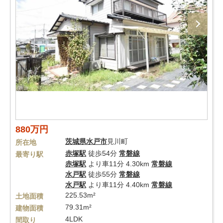
880万円
茨城県
水戸市
見川町
所在地
赤塚駅
徒歩54分
常磐線
最寄り駅
赤塚駅
より車11分 4.30km
常磐線
水戸駅
徒歩55分
常磐線
水戸駅
より車11分 4.40km
常磐線
225.53m²
土地面積
79.31m²
建物面積
4LDK
間取り