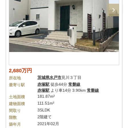
2,680万円
茨城県
水戸市
見川３丁目
所在地
赤塚駅
徒歩44分
常磐線
最寄り駅
赤塚駅
より車14分 3.90km
常磐線
181.87m²
土地面積
111.51m²
建物面積
3SLDK
間取り
2階建て
階数
2021年02月
築年月