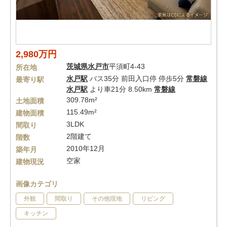
2,980万円
茨城県
水戸市
平須町4-43
所在地
水戸駅
バス35分 前田入口停 停歩5分
常磐線
最寄り駅
水戸駅
より車21分 8.50km
常磐線
309.78m²
土地面積
115.49m²
建物面積
3LDK
間取り
2階建て
階数
2010年12月
築年月
空家
建物現況
画像カテゴリ
外観
間取り
その他現地
リビング
キッチン