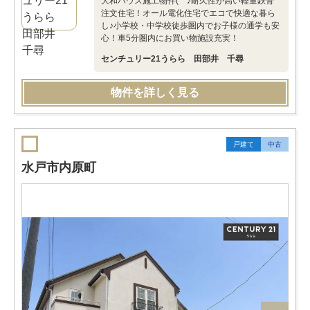
大和ハウス施工物件(^^♪耐久性が高い軽量鉄骨
注文住宅！オール電化住宅でエコで快適な暮ら
し♪小学校・中学校徒歩圏内でお子様の通学も安
心！車5分圏内にお買い物施設充実！
センチュリー21うらら 田部井 千尋
物件を詳しく見る
戸建て
中古
水戸市内原町