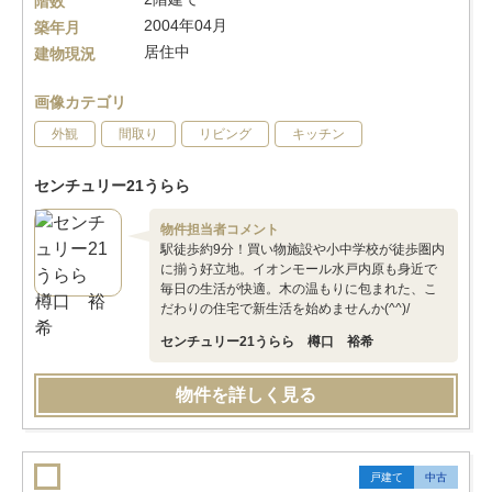
階数
2004年04月
築年月
居住中
建物現況
画像カテゴリ
外観
間取り
リビング
キッチン
センチュリー21うらら
物件担当者コメント
駅徒歩約9分！買い物施設や小中学校が徒歩圏内
に揃う好立地。イオンモール水戸内原も身近で
毎日の生活が快適。木の温もりに包まれた、こ
だわりの住宅で新生活を始めませんか(^^)/
センチュリー21うらら 樽口 裕希
物件を詳しく見る
戸建て
中古