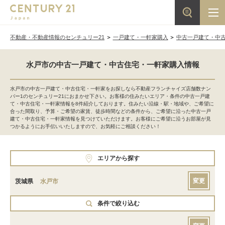
不動産・不動産情報のセンチュリー21
一戸建て・一軒家購入
中古一戸建て・中
水戸市の中古一戸建て・中古住宅・一軒家購入情報
水戸市の中古一戸建て・中古住宅・一軒家をお探しなら不動産フランチャイズ店舗数ナン
バー1のセンチュリー21におまかせ下さい。お客様の住みたいエリア・条件の中古一戸建
て・中古住宅・一軒家情報を8件紹介しております。住みたい沿線・駅・地域や、ご希望に
合った間取り、予算・ご希望の家賃、徒歩時間などの条件から、ご希望に沿った中古一戸
建て・中古住宅・一軒家情報を見つけていただけます。お客様にご希望に沿うお部屋が見
つかるようにお手伝いいたしますので、お気軽にご相談ください！
エリアから探す
変更
茨城県
水戸市
条件で絞り込む