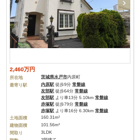
2,460万円
茨城県
水戸市
内原町
所在地
内原駅
徒歩9分
常磐線
最寄り駅
友部駅
徒歩64分
常磐線
友部駅
より車13分 5.10km
常磐線
赤塚駅
徒歩79分
常磐線
赤塚駅
より車16分 6.30km
常磐線
160.31m²
土地面積
101.56m²
建物面積
3LDK
間取り
2階建て