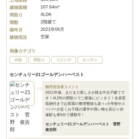
土地面積
107.64m²
建物面積
4LDK
間取り
2階建て
階数
2021年06月
築年月
空家
建物現況
画像カテゴリ
外観
間取り
リビング
キッチン
センチュリー21ゴールデンハーベスト
物件担当者コメント
2021年築、まだまだ新しさが残る中古戸建てで
す！4LDKの間取りでご家族にピッタリ！全居室
収納付きでお部屋の整理整頓も楽々♪小学校やス
ーパーが近くお子様の通学や買い物も安心☆赤
塚駅も車9分で通勤可！
センチュリー21ゴールデンハーベスト 菅野
俊吉郎