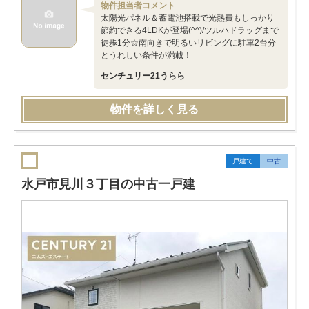
物件担当者コメント
太陽光パネル＆蓄電池搭載で光熱費もしっかり
節約できる4LDKが登場(^^)/ツルハドラッグまで
徒歩1分☆南向きで明るいリビングに駐車2台分
とうれしい条件が満載！
センチュリー21うらら
物件を詳しく見る
戸建て
中古
水戸市見川３丁目の中古一戸建