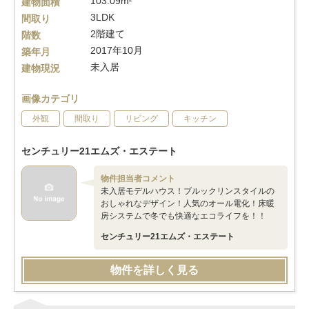
103.09m²
建物面積
3LDK
間取り
2階建て
階数
2017年10月
築年月
未入居
建物現況
画像カテゴリ
外観
間取り
リビング
キッチン
センチュリー21エムズ・エステート
物件担当者コメント
未入居モデルハウス！ブルックリンスタイルの
おしゃれなデザイン！人気のオール電化！床暖
房システムで冬でも快適なエコライフを！！
センチュリー21エムズ・エステート
物件を詳しく見る