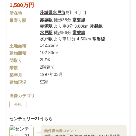
1,580万円
茨城県
水戸市
見川４丁目
所在地
赤塚駅
徒歩38分
常磐線
最寄り駅
赤塚駅
より車8分 3.00km
常磐線
水戸駅
徒歩56分
常磐線
水戸駅
より車11分 4.50km
常磐線
142.25m²
土地面積
102.83m²
建物面積
2LDK
間取り
2階建て
階数
1997年03月
築年月
空家
建物現況
画像カテゴリ
外観
センチュリー21うらら
物件担当者コメント