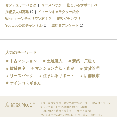
センチュリー21とは
リースバック
住まいるサポート21
加盟店人材募集
イメージキャラクター紹介
Who is センチュリワン君！？
接客グランプリ
Youtube公式チャンネル
成約者アンケート
人気のキーワード
中古マンション
土地購入
新築一戸建て
賃貸住宅
マンション売却・査定
賃貸管理
リースバック
住まいるサポート
店舗検索
ケインコスギさん
※同一屋号で売買・賃貸の両方を取り扱う不動産仲介フラン
No.1
店舗数
※
チャイズ業としての全国における店舗数
（2026年7月時点／東京商工リサーチ調べ）
センチュリー21の加盟店は、すべて独立・自営です。