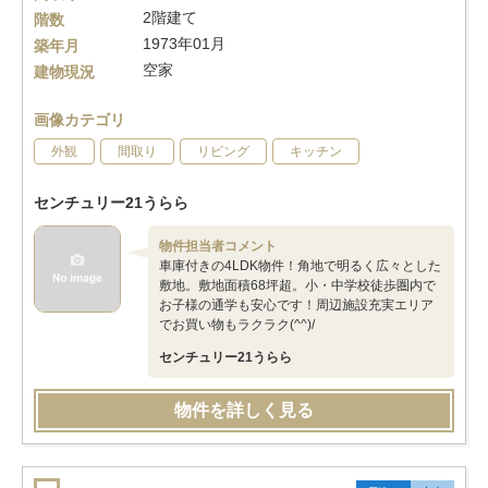
2階建て
階数
1973年01月
築年月
空家
建物現況
画像カテゴリ
外観
間取り
リビング
キッチン
センチュリー21うらら
物件担当者コメント
車庫付きの4LDK物件！角地で明るく広々とした
敷地。敷地面積68坪超。小・中学校徒歩圏内で
お子様の通学も安心です！周辺施設充実エリア
でお買い物もラクラク(^^)/
センチュリー21うらら
物件を詳しく見る