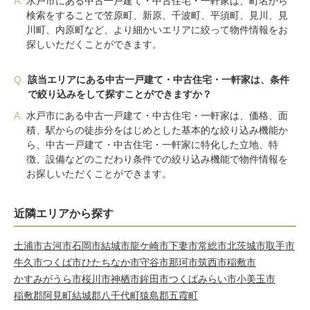
A.
水戸市にある中古一戸建て・中古住宅・一軒家は、町名から
検索をすることで笠原町、新原、千波町、平須町、見川、見
川町、内原町など、より細かいエリアに絞って物件情報をお
探しいただくことができます。
Q.
該当エリアにある中古一戸建て・中古住宅・一軒家は、条件
で絞り込みをして探すことができますか？
A.
水戸市にある中古一戸建て・中古住宅・一軒家は、価格、面
積、駅からの徒歩分をはじめとした基本的な絞り込み機能か
ら、中古一戸建て・中古住宅・一軒家に特化した立地、特
徴、設備などのこだわり条件での絞り込み機能で物件情報を
お探しいただくことができます。
近隣エリアから探す
土浦市
古河市
石岡市
結城市
龍ケ崎市
下妻市
常総市
北茨城市
取手市
牛久市
つくば市
ひたちなか市
守谷市
那珂市
筑西市
稲敷市
かすみがうら市
桜川市
神栖市
鉾田市
つくばみらい市
小美玉市
稲敷郡阿見町
結城郡八千代町
猿島郡五霞町