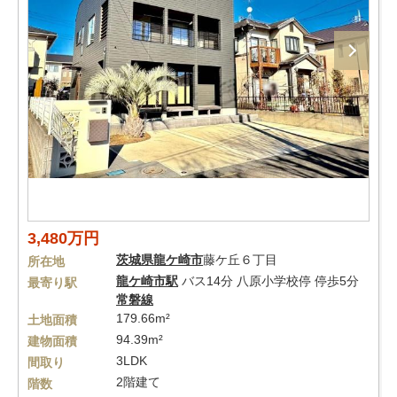
3,480万円
茨城県
龍ケ崎市
藤ケ丘６丁目
所在地
龍ケ崎市駅
バス14分 八原小学校停 停歩5分
最寄り駅
常磐線
179.66m²
土地面積
94.39m²
建物面積
3LDK
間取り
2階建て
階数