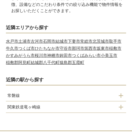
徴、設備などのこだわり条件での絞り込み機能で物件情報を
お探しいただくことができます。
近隣エリアから探す
水戸市
土浦市
古河市
石岡市
結城市
下妻市
常総市
北茨城市
取手市
牛久市
つくば市
ひたちなか市
守谷市
那珂市
筑西市
坂東市
稲敷市
かすみがうら市
桜川市
神栖市
鉾田市
つくばみらい市
小美玉市
稲敷郡阿見町
結城郡八千代町
猿島郡五霞町
近隣の駅から探す
常磐線
関東鉄道竜ヶ崎線
龍ケ崎市駅
佐貫駅
入地駅