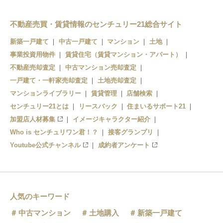
竜ヶ崎駅
不動産売買・賃貸情報のセンチュリー21総合サイト
新築一戸建て
中古一戸建て
マンション
土地
事業投資用物件
賃貸住宅（賃貸マンション・アパート）
不動産売却査定
中古マンション売却査定
一戸建て・一軒家売却査定
土地売却査定
マンションライブラリー
賃貸管理
店舗検索
センチュリー21とは
リースバック
住まいるサポート21
加盟店人材募集
イメージキャラクター紹介
Who is センチュリワン君！？
接客グランプリ
Youtube公式チャンネル
成約者アンケート
人気のキーワード
中古マンション
土地購入
新築一戸建て