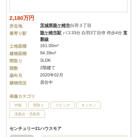
2,180万円
茨城県
龍ケ崎市
白羽３丁目
所在地
龍ケ崎市駅
バス33分 白羽3丁目停 停歩4分
常
最寄り駅
磐線
161.00m²
土地面積
94.39m²
建物面積
3LDK
間取り
2階建て
階数
2020年02月
築年月
居住中
建物現況
画像カテゴリ
外観
間取り
リビング
キッチン
洗面台・洗面所
センチュリー21ハウスモア