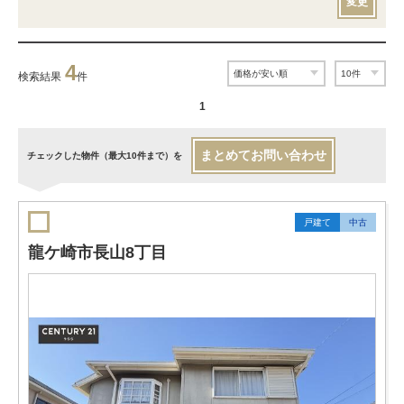
変更
4
検索結果
件
1
まとめてお問い合わせ
チェックした物件（最大10件まで）を
戸建て
中古
龍ケ崎市長山8丁目