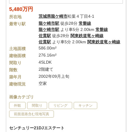
5,480万円
茨城県
龍ケ崎市
松葉４丁目4-1
所在地
龍ケ崎市駅
徒歩28分
常磐線
最寄り駅
龍ケ崎市駅
より車5分 2.00km
常磐線
佐貫駅
徒歩28分
関東鉄道竜ヶ崎線
佐貫駅
より車5分 2.00km
関東鉄道竜ヶ崎線
586.00m²
土地面積
276.16m²
建物面積
4SLDK
間取り
2階建て
階数
2002年09月上旬
築年月
空家
建物現況
画像カテゴリ
外観
間取り
リビング
キッチン
前面道路含む現地写真
センチュリー21DJエステート