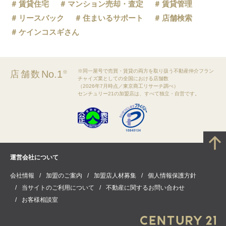
賃貸住宅
マンション売却・査定
賃貸管理
リースバック
住まいるサポート
店舗検索
ケインコスギさん
※同一屋号で売買・賃貸の両方を取り扱う不動産仲介フラン
No.1
店舗数
※
チャイズ業としての全国における店舗数
（2026年7月時点／東京商工リサーチ調べ）
センチュリー21の加盟店は、すべて独立・自営です。
運営会社について
会社情報
加盟のご案内
加盟店人材募集
個人情報保護方針
当サイトのご利用について
不動産に関するお問い合わせ
お客様相談室