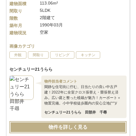
113.06m²
建物面積
5LDK
間取り
2階建て
階数
1990年03月
築年月
空家
建物現況
画像カテゴリ
外観
間取り
リビング
キッチン
センチュリー21うらら
物件担当者コメント
閑静な住宅街に佇む、日当たりの良い中古戸
建！2022年に全室クロス張替え・畳張替え済
み。広い庭と整った植栽が魅力！カーポート＋
物置完備。小中学校徒歩圏内の安心立地(^^)/
センチュリー21うらら 田部井 千尋
物件を詳しく見る