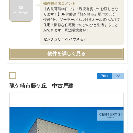
物件担当者コメント
【内見可能物件です！現況有姿でのお渡しとな
ります！】JR常磐線「龍ケ崎市」駅バス33分・
停歩4分。ソーラーパネル付きオール電化の注文
住宅！閑静な住宅街でのびのびと生活すること
ができます！周辺環境良好！
センチュリー21ハウスモア
物件を詳しく見る
戸建て
中古
龍ケ崎市藤ケ丘 中古戸建