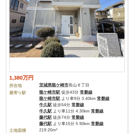
1,380万円
茨城県
龍ケ崎市
長山８丁目
所在地
龍ケ崎市駅
徒歩43分
常磐線
最寄り駅
龍ケ崎市駅
より車9分 3.40km
常磐線
牛久駅
徒歩54分
常磐線
牛久駅
より車11分 4.30km
常磐線
藤代駅
徒歩74分
常磐線
藤代駅
より車15分 5.90km
常磐線
219.20m²
土地面積