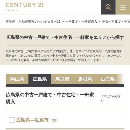
不動産・不動産情報のセンチュリー21
一戸建て・一軒家購入
中古一戸建て・中
広島県の中古一戸建て・中古住宅・一軒家をエリアから探す
広島県の中古一戸建て購入情報のエリア検索で、様々なタイプの広島県の一戸建て情報を
探せます。あなたのご希望に合った中古一戸建てを見つけていただくために、センチュリ
ー21は様々な切り口の物件検索で一戸建て購入情報をご提供しています。
岡山県
広島県
鳥取県
島根県
山口県
徳
広島県の中古一戸建て・中古住宅・一軒家
（エリアから探
す）
購入
広島県―
広島市
（33）