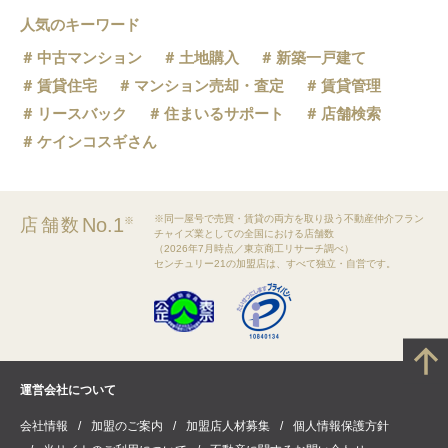
人気のキーワード
中古マンション
土地購入
新築一戸建て
賃貸住宅
マンション売却・査定
賃貸管理
リースバック
住まいるサポート
店舗検索
ケインコスギさん
※同一屋号で売買・賃貸の両方を取り扱う不動産仲介フラン
No.1
店舗数
※
チャイズ業としての全国における店舗数
（2026年7月時点／東京商工リサーチ調べ）
センチュリー21の加盟店は、すべて独立・自営です。
運営会社について
会社情報
加盟のご案内
加盟店人材募集
個人情報保護方針