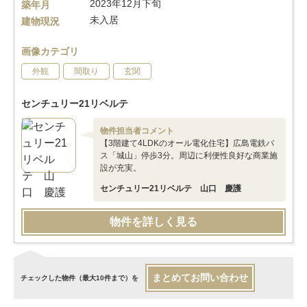
2023年12月下旬
築年月
未入居
建物現況
画像カテゴリ
外観
間取り
玄関
センチュリー21リベルテ
物件担当者コメント
【3階建て4LDKのオール電化住宅】広島電鉄バ
ス「城山」停歩3分。周辺に利便性良好な商業施
設が充実。
センチュリー21リベルテ 山口 慶護
物件を詳しく見る
まとめてお問い合わせ
チェックした物件（最大10件まで）を