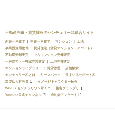
広電五日市駅
佐伯区役所前駅
楽々園駅
不動産売買・賃貸情報のセンチュリー21総合サイト
新築一戸建て
中古一戸建て
マンション
土地
事業投資用物件
賃貸住宅（賃貸マンション・アパート）
不動産売却査定
中古マンション売却査定
一戸建て・一軒家売却査定
土地売却査定
マンションライブラリー
賃貸管理
店舗検索
センチュリー21とは
リースバック
住まいるサポート21
加盟店人材募集
イメージキャラクター紹介
Who is センチュリワン君！？
接客グランプリ
Youtube公式チャンネル
成約者アンケート