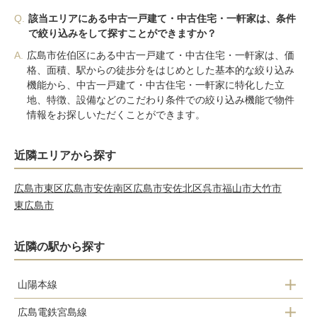
Q.
該当エリアにある中古一戸建て・中古住宅・一軒家は、条件
で絞り込みをして探すことができますか？
A.
広島市佐伯区にある中古一戸建て・中古住宅・一軒家は、価
格、面積、駅からの徒歩分をはじめとした基本的な絞り込み
機能から、中古一戸建て・中古住宅・一軒家に特化した立
地、特徴、設備などのこだわり条件での絞り込み機能で物件
情報をお探しいただくことができます。
近隣エリアから探す
広島市東区
広島市安佐南区
広島市安佐北区
呉市
福山市
大竹市
東広島市
近隣の駅から探す
山陽本線
広島電鉄宮島線
五日市駅