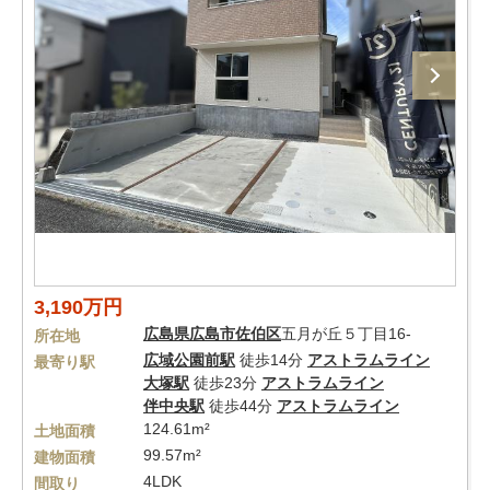
3,190万円
広島県
広島市佐伯区
五月が丘５丁目16-
所在地
広域公園前駅
徒歩14分
アストラムライン
最寄り駅
大塚駅
徒歩23分
アストラムライン
伴中央駅
徒歩44分
アストラムライン
124.61m²
土地面積
99.57m²
建物面積
4LDK
間取り