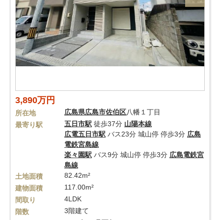
3,890万円
広島県
広島市佐伯区
八幡１丁目
所在地
五日市駅
徒歩37分
山陽本線
最寄り駅
広電五日市駅
バス23分 城山停 停歩3分
広島
電鉄宮島線
楽々園駅
バス9分 城山停 停歩3分
広島電鉄宮
島線
82.42m²
土地面積
117.00m²
建物面積
4LDK
間取り
3階建て
階数