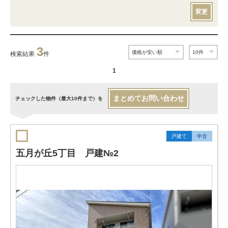
変更
3
検索結果
件
1
まとめてお問い合わせ
チェックした物件（最大10件まで）を
戸建て
中古
五月が丘5丁目 戸建№2