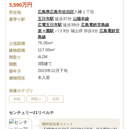
3,590万円
広島県
広島市佐伯区
八幡１丁目
所在地
五日市駅
徒歩37分
山陽本線
最寄り駅
広電五日市駅
徒歩38分
広島電鉄宮島線
楽々園駅
バス9分 城山停 停歩3分
広島電鉄宮
島線
75.05m²
土地面積
117.00m²
建物面積
4LDK
間取り
3階建て
階数
2023年12月下旬
築年月
未入居
建物現況
画像カテゴリ
外観
間取り
玄関
センチュリー21リベルテ
物件担当者コメント