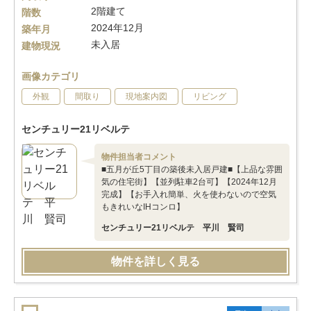
2階建て
階数
2024年12月
築年月
未入居
建物現況
画像カテゴリ
外観
間取り
現地案内図
リビング
センチュリー21リベルテ
物件担当者コメント
■五月が丘5丁目の築後未入居戸建■【上品な雰囲
気の住宅街】【並列駐車2台可】【2024年12月
完成】【お手入れ簡単、火を使わないので空気
もきれいなIHコンロ】
センチュリー21リベルテ 平川 賢司
物件を詳しく見る