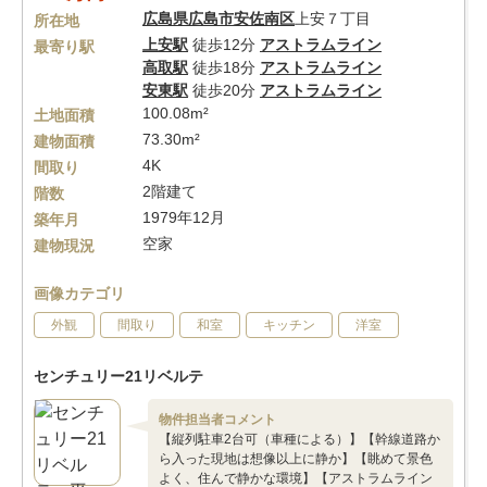
広島県
広島市安佐南区
上安７丁目
所在地
上安駅
徒歩12分
アストラムライン
最寄り駅
高取駅
徒歩18分
アストラムライン
安東駅
徒歩20分
アストラムライン
100.08m²
土地面積
73.30m²
建物面積
4K
間取り
2階建て
階数
1979年12月
築年月
空家
建物現況
画像カテゴリ
外観
間取り
和室
キッチン
洋室
センチュリー21リベルテ
物件担当者コメント
【縦列駐車2台可（車種による）】【幹線道路か
ら入った現地は想像以上に静か】【眺めて景色
よく、住んで静かな環境】【アストラムライン