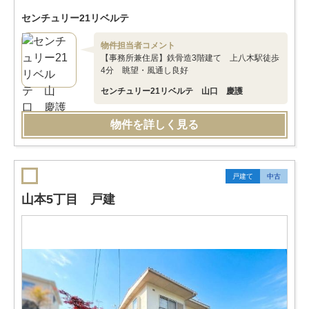
センチュリー21リベルテ
物件担当者コメント
【事務所兼住居】鉄骨造3階建て 上八木駅徒歩
4分 眺望・風通し良好
センチュリー21リベルテ 山口 慶護
物件を詳しく見る
戸建て
中古
山本5丁目 戸建