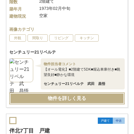
2階建て
階数
1973年02月中旬
築年月
空家
建物現況
画像カテゴリ
外観
間取り
リビング
キッチン
センチュリー21リベルテ
物件担当者コメント
【オール電化】■2階建て5DK■堀込車庫付き■眺
望良好■静かな環境
センチュリー21リベルテ 武田 昌悟
物件を詳しく見る
戸建て
中古
伴北7丁目 戸建