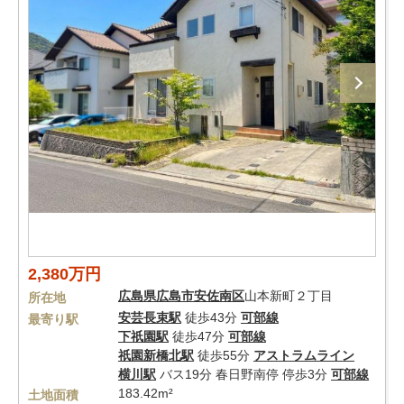
2,380万円
広島県
広島市安佐南区
山本新町２丁目
所在地
安芸長束駅
徒歩43分
可部線
最寄り駅
下祇園駅
徒歩47分
可部線
祇園新橋北駅
徒歩55分
アストラムライン
横川駅
バス19分 春日野南停 停歩3分
可部線
183.42m²
土地面積