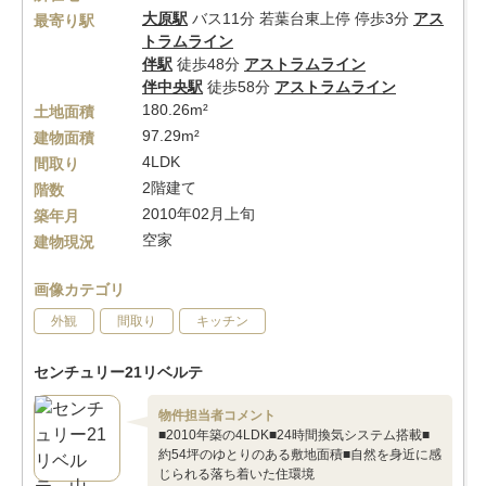
大原駅
バス11分 若葉台東上停 停歩3分
アス
最寄り駅
トラムライン
伴駅
徒歩48分
アストラムライン
伴中央駅
徒歩58分
アストラムライン
180.26m²
土地面積
97.29m²
建物面積
4LDK
間取り
2階建て
階数
2010年02月上旬
築年月
空家
建物現況
画像カテゴリ
外観
間取り
キッチン
センチュリー21リベルテ
物件担当者コメント
■2010年築の4LDK■24時間換気システム搭載■
約54坪のゆとりのある敷地面積■自然を身近に感
じられる落ち着いた住環境