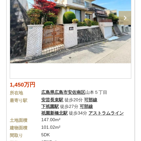
1,450万円
広島県
広島市安佐南区
山本５丁目
所在地
安芸長束駅
徒歩20分
可部線
最寄り駅
下祇園駅
徒歩27分
可部線
祇園新橋北駅
徒歩34分
アストラムライン
147.00m²
土地面積
101.02m²
建物面積
5DK
間取り