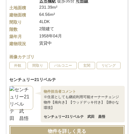
古市橋駅
徒歩35分
可部線
231.39m²
土地面積
64.56m²
建物面積
4LDK
間取り
2階建て
階数
1958年04月
築年月
賃貸中
建物現況
画像カテゴリ
外観
間取り
バルコニー
玄関
リビング
センチュリー21リベルテ
物件担当者コメント
※住居としても継続利用可能オーナーチェンジ
物件【南向き】【ウッドデッキ付き】【静かな
環境】
センチュリー21リベルテ 武田 昌悟
物件を詳しく見る