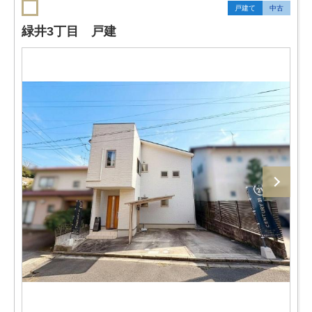
戸建て
中古
緑井3丁目 戸建