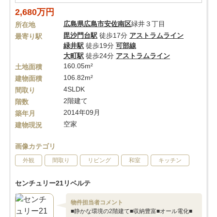
2,680万円
広島県
広島市安佐南区
緑井３丁目
所在地
毘沙門台駅
徒歩17分
アストラムライン
最寄り駅
緑井駅
徒歩19分
可部線
大町駅
徒歩24分
アストラムライン
160.05m²
土地面積
106.82m²
建物面積
4SLDK
間取り
2階建て
階数
2014年09月
築年月
空家
建物現況
画像カテゴリ
外観
間取り
リビング
和室
キッチン
センチュリー21リベルテ
物件担当者コメント
■静かな環境の2階建て■収納豊富■オール電化■