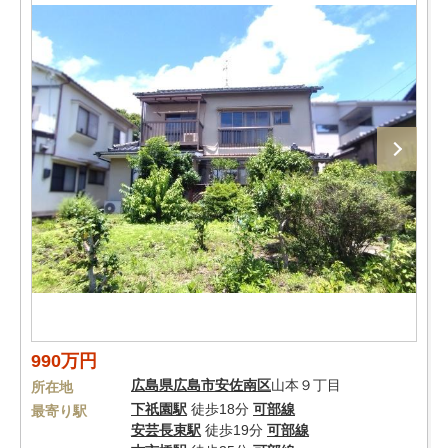
990万円
広島県
広島市安佐南区
山本９丁目
所在地
下祇園駅
徒歩18分
可部線
最寄り駅
安芸長束駅
徒歩19分
可部線