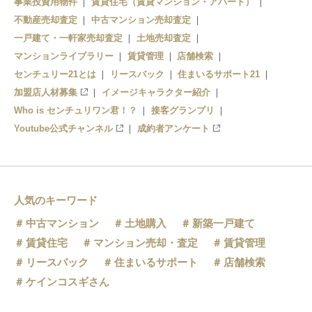
事業投資用物件
賃貸住宅（賃貸マンション・アパート）
大町駅
七軒茶屋駅
不動産売却査定
中古マンション売却査定
一戸建て・一軒家売却査定
土地売却査定
毘沙門台駅
梅林駅
マンションライブラリー
賃貸管理
店舗検索
センチュリー21とは
安東駅
リースバック
住まいるサポート21
上八木駅
加盟店人材募集
イメージキャラクター紹介
上安駅
Who is センチュリワン君！？
接客グランプリ
Youtube公式チャンネル
成約者アンケート
高取駅
長楽寺駅
伴駅
人気のキーワード
中古マンション
土地購入
新築一戸建て
大原駅
賃貸住宅
マンション売却・査定
賃貸管理
伴中央駅
リースバック
住まいるサポート
店舗検索
ケインコスギさん
大塚駅