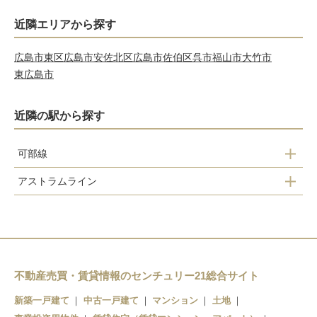
近隣エリアから探す
広島市東区
広島市安佐北区
広島市佐伯区
呉市
福山市
大竹市
東広島市
近隣の駅から探す
可部線
アストラムライン
安芸長束駅
祇園新橋北駅
下祇園駅
西原駅
古市橋駅
中筋駅
大町駅
不動産売買・賃貸情報のセンチュリー21総合サイト
新築一戸建て
中古一戸建て
マンション
土地
古市駅
緑井駅