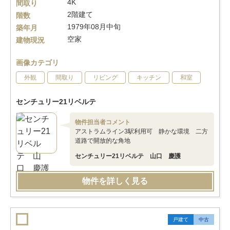
4K
間取り
2階建て
階数
1979年08月中旬
築年月
空家
建物現況
画像カテゴリ
外観
間取り
リビング
キッチン
和室
センチュリー21リベルテ
物件担当者コメント
アストラムライン3駅利用可 静かな環境 二方
道路で開放的な角地
センチュリー21リベルテ 山口 慶護
物件を詳しく見る
戸建て
中古