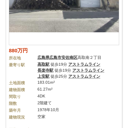
880万円
広島県
広島市安佐南区
高取南２丁目
所在地
高取駅
徒歩19分
アストラムライン
最寄り駅
長楽寺駅
徒歩19分
アストラムライン
上安駅
徒歩25分
アストラムライン
183.01m²
土地面積
61.27m²
建物面積
4DK
間取り
2階建て
階数
1978年10月
築年月
空家
建物現況