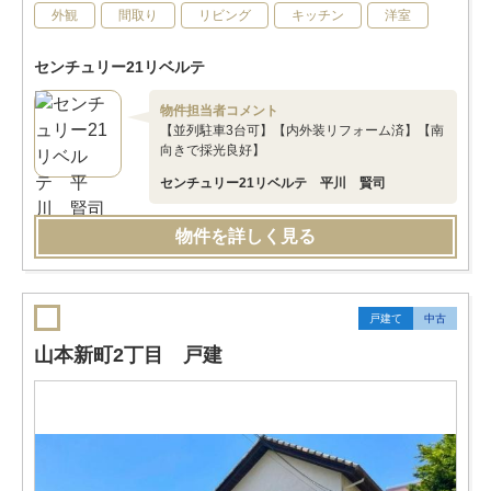
外観
間取り
リビング
キッチン
洋室
センチュリー21リベルテ
物件担当者コメント
【並列駐車3台可】【内外装リフォーム済】【南
向きで採光良好】
センチュリー21リベルテ 平川 賢司
物件を詳しく見る
戸建て
中古
山本新町2丁目 戸建