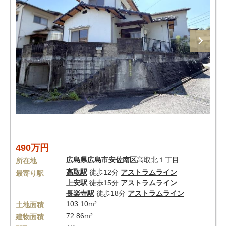
490万円
広島県
広島市安佐南区
高取北１丁目
所在地
高取駅
徒歩12分
アストラムライン
最寄り駅
上安駅
徒歩15分
アストラムライン
長楽寺駅
徒歩18分
アストラムライン
103.10m²
土地面積
72.86m²
建物面積