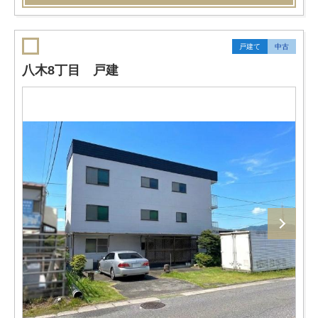
戸建て
中古
八木8丁目 戸建