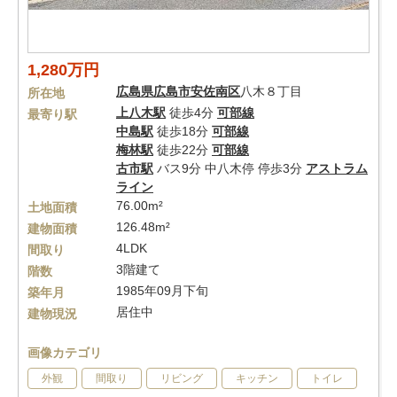
1,280万円
広島県
広島市安佐南区
八木８丁目
所在地
上八木駅
徒歩4分
可部線
最寄り駅
中島駅
徒歩18分
可部線
梅林駅
徒歩22分
可部線
古市駅
バス9分 中八木停 停歩3分
アストラム
ライン
76.00m²
土地面積
126.48m²
建物面積
4LDK
間取り
3階建て
階数
1985年09月下旬
築年月
居住中
建物現況
画像カテゴリ
外観
間取り
リビング
キッチン
トイレ