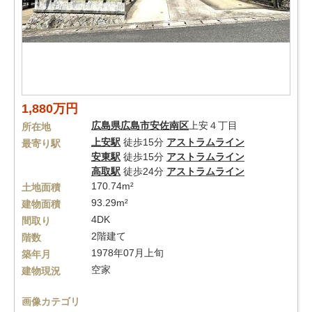
1,880万円
広島県
広島市安佐南区
上安４丁目
所在地
上安駅
徒歩15分
アストラムライン
最寄り駅
安東駅
徒歩15分
アストラムライン
高取駅
徒歩24分
アストラムライン
170.74m²
土地面積
93.29m²
建物面積
4DK
間取り
2階建て
階数
1978年07月上旬
築年月
空家
建物現況
画像カテゴリ