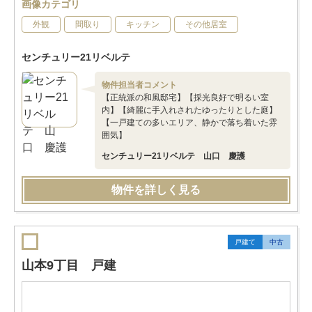
画像カテゴリ
外観
間取り
キッチン
その他居室
センチュリー21リベルテ
物件担当者コメント
【正統派の和風邸宅】【採光良好で明るい室
内】【綺麗に手入れされたゆったりとした庭】
【一戸建ての多いエリア、静かで落ち着いた雰
囲気】
センチュリー21リベルテ 山口 慶護
物件を詳しく見る
戸建て
中古
山本9丁目 戸建