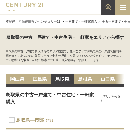
不動産・不動産情報のセンチュリー21
一戸建て・一軒家購入
中古一戸建て・中
鳥取県の中古一戸建て・中古住宅・一軒家をエリアから探す
鳥取県の中古一戸建て購入情報のエリア検索で、様々なタイプの鳥取県の一戸建て情報を
探せます。あなたのご希望に合った中古一戸建てを見つけていただくために、センチュリ
ー21は様々な切り口の物件検索で一戸建て購入情報をご提供しています。
岡山県
広島県
鳥取県
島根県
山口県
徳
鳥取県の中古一戸建て・中古住宅・一軒家
（エリアから探
す）
購入
鳥取県―
市部
（75）