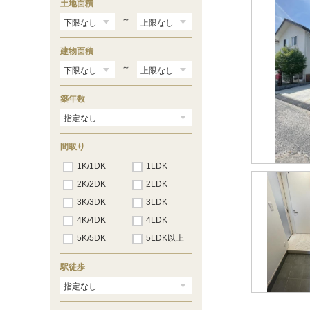
土地面積
～
建物面積
～
築年数
間取り
1K/1DK
1LDK
2K/2DK
2LDK
3K/3DK
3LDK
4K/4DK
4LDK
5K/5DK
5LDK以上
駅徒歩