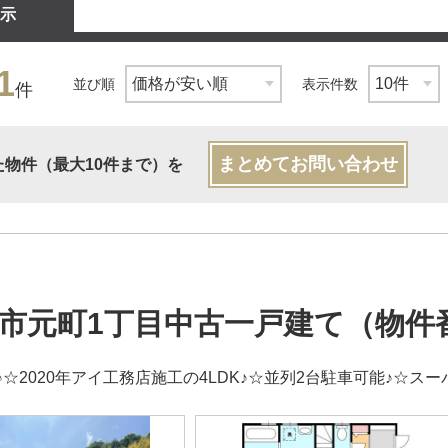
示
1
並び順
表示件数
件
まとめてお問い合わせ
た物件（最大10件まで）を
市元町1丁目中古一戸建て（物件番
♪☆2020年アイ工務店施工の4LDK♪☆並列2台駐車可能♪☆ス