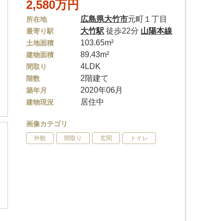
2,580万円
広島県
大竹市
元町１丁目
所在地
大竹駅
徒歩22分
山陽本線
最寄り駅
103.65m²
土地面積
89.43m²
建物面積
4LDK
間取り
2階建て
階数
2020年06月
築年月
居住中
建物現況
画像カテゴリ
外観
間取り
玄関
トイレ