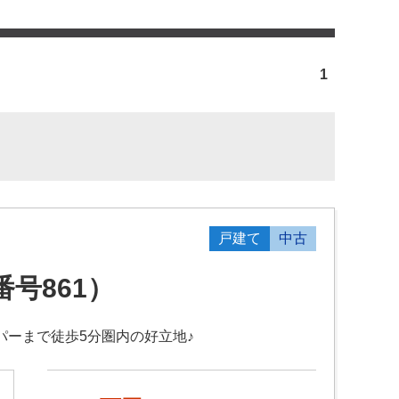
1
戸建て
中古
号861）
ーパーまで徒歩5分圏内の好立地♪