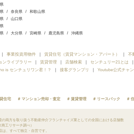
県
県
奈良県
和歌山県
県
山口県
県
県
大分県
宮崎県
鹿児島県
沖縄県
事業投資用物件
賃貸住宅（賃貸マンション・アパート）
不
ョンライブラリー
賃貸管理
店舗検索
センチュリー21とは
ho is センチュリワン君！？
接客グランプリ
Youtube公式チャ
貸住宅
マンション売却・査定
賃貸管理
リースバック
貸の両方を取り扱う不動産仲介フランチャイズ業としての全国における店舗数
東京商工リサーチ調べ）
盟店は、すべて独立・自営です。