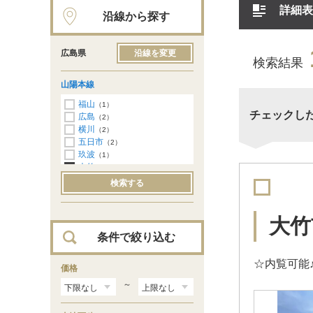
詳細表
沿線から探す
広島県
沿線を変更
検索結果
山陽本線
福山
（1）
チェックし
広島
（2）
横川
（2）
五日市
（2）
玖波
（1）
大竹
（1）
検索する
大竹
条件で絞り込む
☆内覧可能
価格
～