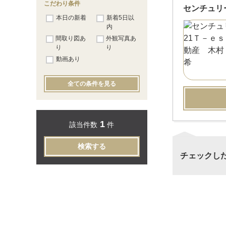
こだわり条件
センチュリ
本日の新着
新着5日以
内
間取り図あ
外観写真あ
り
り
動画あり
全ての条件を見る
1
該当件数
件
検索する
チェックし