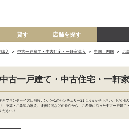
貸す
店舗を探す
家購入
中古一戸建て・中古住宅・一軒家購入
中国・四国
広
建て
マンション
土地
事業投資用
中古一戸建て・中古住宅・一軒
動産フランチャイズ店舗数ナンバー1のセンチュリー21におまかせ下さい。お客様
り、予算・ご希望の家賃、徒歩時間などの条件から、ご希望に沿った中古一戸建て
ください！