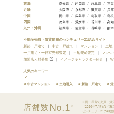
東海
愛知県
静岡県
岐阜県
三重
近畿
大阪府
京都府
滋賀県
兵庫
中国
岡山県
広島県
鳥取県
島根
四国
徳島県
愛媛県
香川県
高知
九州・沖縄
福岡県
佐賀県
長崎県
熊本
不動産売買・賃貸情報のセンチュリー21総合サイト
新築一戸建て
中古一戸建て
マンション
土地
一戸建て・一軒家売却査定
土地売却査定
マンシ
加盟店人材募集
イメージキャラクター紹介
W
人気のキーワー
ド
中古マンション
土地購入
新築一戸建て
賃
※同一屋号で売買・賃
No.1
店舗数
※
（2026年7月時点／
センチュリー21の加