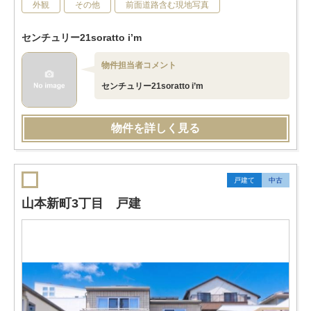
外観
その他
前面道路含む現地写真
センチュリー21soratto i’m
物件担当者コメント
センチュリー21soratto i’m
物件を詳しく見る
戸建て
中古
山本新町3丁目 戸建