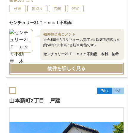
画像カテゴリ
外観
間取り
玄関
洋室
センチュリー21Ｔ－ｅｓｔ不動産
物件担当者コメント
☆令和8年3月リフォーム完了♪☆延床面積広々の
約50坪♪☆車も2台駐車可能です♪
センチュリー21Ｔ－ｅｓｔ不動産 木村 祐希
物件を詳しく見る
戸建て
中古
山本新町2丁目 戸建