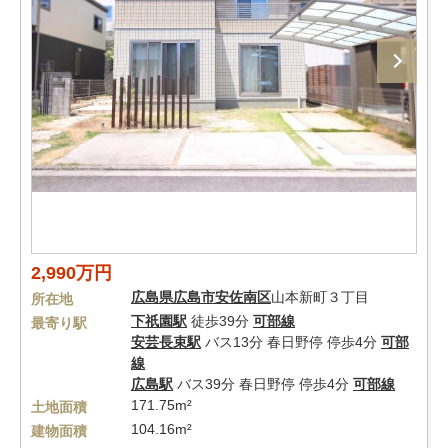
2,990万円
広島県
広島市安佐南区
山本新町３丁目
所在地
下祇園駅
徒歩39分
可部線
最寄り駅
安芸長束駅
バス13分 春日野停 停歩4分
可部
線
広島駅
バス39分 春日野停 停歩4分
可部線
171.75m²
土地面積
104.16m²
建物面積