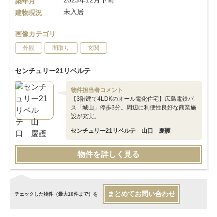
2023年12月下旬
築年月
未入居
建物現況
画像カテゴリ
外観
間取り
玄関
センチュリー21リベルテ
物件担当者コメント
【3階建て4LDKのオール電化住宅】広島電鉄バ
ス「城山」停歩3分。周辺に利便性良好な商業施
設が充実。
センチュリー21リベルテ 山口 慶護
物件を詳しく見る
まとめてお問い合わせ
チェックした物件（最大10件まで）を