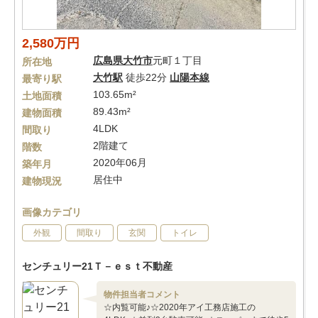
2,580万円
広島県
大竹市
元町１丁目
所在地
大竹駅
徒歩22分
山陽本線
最寄り駅
103.65m²
土地面積
89.43m²
建物面積
4LDK
間取り
2階建て
階数
2020年06月
築年月
居住中
建物現況
画像カテゴリ
外観
間取り
玄関
トイレ
センチュリー21Ｔ－ｅｓｔ不動産
物件担当者コメント
☆内覧可能♪☆2020年アイ工務店施工の