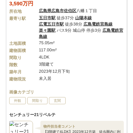
3,590万円
広島県
広島市佐伯区
八幡１丁目
所在地
五日市駅
徒歩37分
山陽本線
最寄り駅
広電五日市駅
徒歩38分
広島電鉄宮島線
楽々園駅
バス9分 城山停 停歩3分
広島電鉄宮
島線
75.05m²
土地面積
117.00m²
建物面積
4LDK
間取り
3階建て
階数
2023年12月下旬
築年月
未入居
建物現況
画像カテゴリ
外観
間取り
玄関
センチュリー21リベルテ
物件担当者コメント
【3階建て4LDK】2023年12月築 徒歩圏内に利