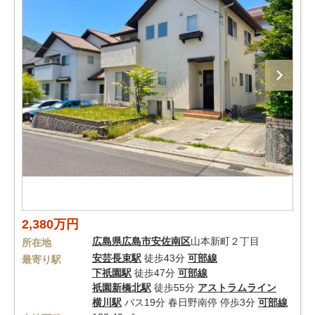
2,380万円
広島県
広島市安佐南区
山本新町２丁目
所在地
安芸長束駅
徒歩43分
可部線
最寄り駅
下祇園駅
徒歩47分
可部線
祇園新橋北駅
徒歩55分
アストラムライン
横川駅
バス19分 春日野南停 停歩3分
可部線