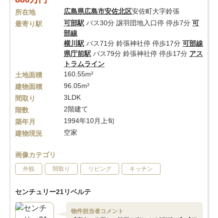
広島県
広島市安佐北区
安佐町大字鈴張
所在地
可部駅
バス30分 譲羽団地入口停 停歩7分
可
最寄り駅
部線
横川駅
バス71分 鈴張神社停 停歩17分
可部線
県庁前駅
バス79分 鈴張神社停 停歩17分
アス
トラムライン
160.55m²
土地面積
96.05m²
建物面積
3LDK
間取り
2階建て
階数
1994年10月上旬
築年月
空家
建物現況
画像カテゴリ
外観
間取り
リビング
キッチン
センチュリー21リベルテ
物件担当者コメント