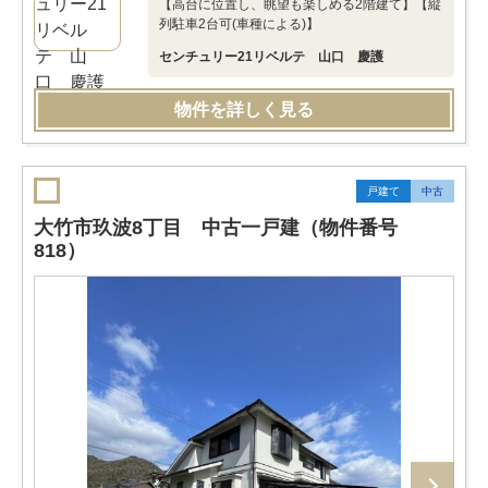
【高台に位置し、眺望も楽しめる2階建て】【縦
列駐車2台可(車種による)】
センチュリー21リベルテ 山口 慶護
物件を詳しく見る
戸建て
中古
大竹市玖波8丁目 中古一戸建（物件番号
818）