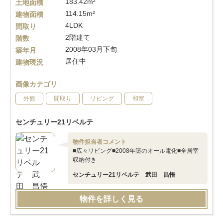
183.42m²
土地面積
114.15m²
建物面積
4LDK
間取り
2階建て
階数
2008年03月下旬
築年月
居住中
建物現況
画像カテゴリ
外観
間取り
リビング
和室
センチュリー21リベルテ
物件担当者コメント
■広々リビング■2008年築のオール電化■全居室
収納付き
センチュリー21リベルテ 武田 昌悟
物件を詳しく見る