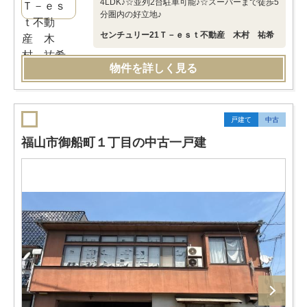
4LDK♪☆並列2台駐車可能♪☆スーパーまで徒歩5
分圏内の好立地♪
センチュリー21Ｔ－ｅｓｔ不動産 木村 祐希
物件を詳しく見る
戸建て
中古
福山市御船町１丁目の中古一戸建