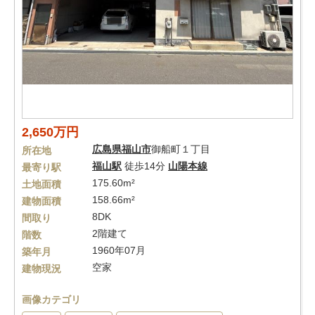
2,650万円
広島県
福山市
御船町１丁目
所在地
福山駅
徒歩14分
山陽本線
最寄り駅
175.60m²
土地面積
158.66m²
建物面積
8DK
間取り
2階建て
階数
1960年07月
築年月
空家
建物現況
画像カテゴリ