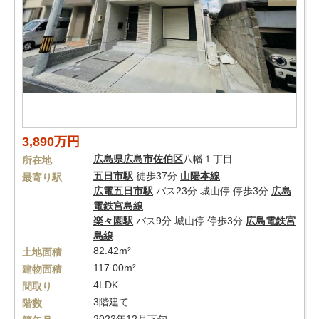
3,890万円
広島県
広島市佐伯区
八幡１丁目
所在地
五日市駅
徒歩37分
山陽本線
最寄り駅
広電五日市駅
バス23分 城山停 停歩3分
広島
電鉄宮島線
楽々園駅
バス9分 城山停 停歩3分
広島電鉄宮
島線
82.42m²
土地面積
117.00m²
建物面積
4LDK
間取り
3階建て
階数