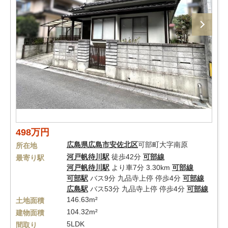
498万円
広島県
広島市安佐北区
可部町大字南原
所在地
河戸帆待川駅
徒歩42分
可部線
最寄り駅
河戸帆待川駅
より車7分 3.30km
可部線
可部駅
バス9分 九品寺上停 停歩4分
可部線
広島駅
バス53分 九品寺上停 停歩4分
可部線
146.63m²
土地面積
104.32m²
建物面積
5LDK
間取り