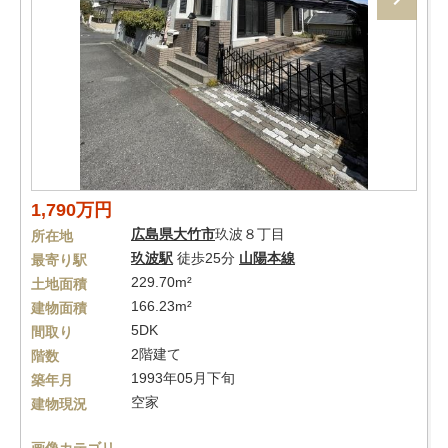
1,790万円
広島県
大竹市
玖波８丁目
所在地
玖波駅
徒歩25分
山陽本線
最寄り駅
229.70m²
土地面積
166.23m²
建物面積
5DK
間取り
2階建て
階数
1993年05月下旬
築年月
空家
建物現況