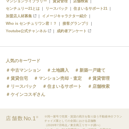
マンションライブラリー
賃貸管理
店舗検索
センチュリー21とは
リースバック
住まいるサポート21
加盟店人材募集
イメージキャラクター紹介
Who is センチュリワン君！？
接客グランプリ
Youtube公式チャンネル
成約者アンケート
人気のキーワード
中古マンション
土地購入
新築一戸建て
賃貸住宅
マンション売却・査定
賃貸管理
リースバック
住まいるサポート
店舗検索
ケインコスギさん
※同一屋号で売買・賃貸の両方を取り扱う不動産仲介フラン
No.1
店舗数
※
チャイズ業としての全国における店舗数
（2026年7月時点／東京商工リサーチ調べ）