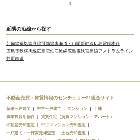
1
近隣の沿線から探す
芸備線
福塩線
呉線
可部線
東海道・山陽新幹線
広島電鉄本線
広島電鉄横川線
広島電鉄江波線
広島電鉄宮島線
アストラムライン
井原鉄道
不動産売買・賃貸情報のセンチュリー21総合サイト
新築一戸建て
中古一戸建て
マンション
土地
事業投資用物件
賃貸住宅（賃貸マンション・アパート）
不動産売却査定
中古マンション売却査定
一戸建て・一軒家売却査定
土地売却査定