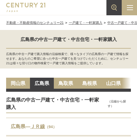
不動産・不動産情報のセンチュリー21
一戸建て・一軒家購入
中古一戸建て・中
広島県の中古一戸建て・中古住宅・一軒家購入
広島県の中古一戸建て購入情報の沿線検索で、様々なタイプの広島県の一戸建て情報を探
せます。あなたのご希望に合った中古一戸建てを見つけていただくために、センチュリー
21は様々な切り口の物件検索で一戸建て購入情報をご提供しています。
岡山県
広島県
鳥取県
島根県
山口県
徳
広島県の中古一戸建て・中古住宅・一軒家
（沿線から探
す）
購入
広島県―
ＪＲ線
（94）