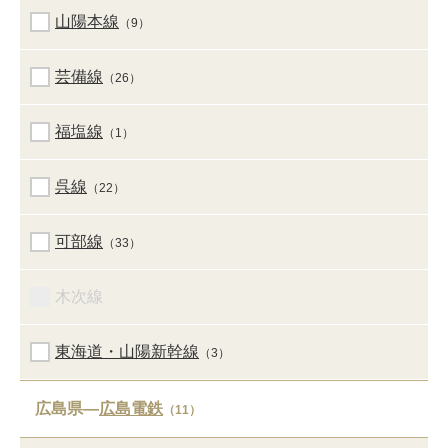
山陽本線
（9）
芸備線
（26）
福塩線
（1）
呉線
（22）
可部線
（33）
木次線
東海道・山陽新幹線
（3）
広島県―
広島電鉄
（11）