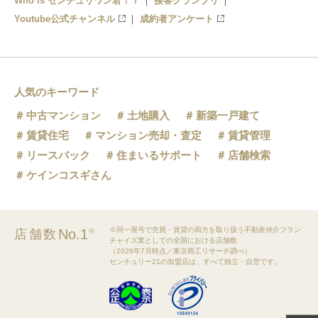
Who is センチュリワン君！？
接客グランプリ
Youtube公式チャンネル
成約者アンケート
人気のキーワード
中古マンション
土地購入
新築一戸建て
賃貸住宅
マンション売却・査定
賃貸管理
リースバック
住まいるサポート
店舗検索
ケインコスギさん
※同一屋号で売買・賃貸の両方を取り扱う不動産仲介フラン
No.1
店舗数
※
チャイズ業としての全国における店舗数
（2026年7月時点／東京商工リサーチ調べ）
センチュリー21の加盟店は、すべて独立・自営です。