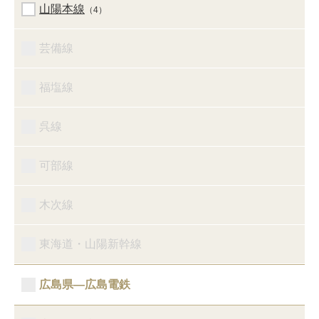
山陽本線
（4）
芸備線
福塩線
呉線
可部線
木次線
東海道・山陽新幹線
広島県―広島電鉄