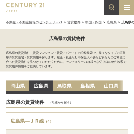
不動産・不動産情報のセンチュリー21
賃貸物件
中国・四国
広島県
広島県
広島県の賃貸物件
広島県の賃貸物件（賃貸マンション・賃貸アパート）の沿線検索で、様々なタイプの広島
県の賃貸住宅・賃貸情報を探せます。敷金・礼金なしや保証人不要などあなたのご希望に
合った賃貸物件を見つけていただくために、センチュリー21は様々な切り口の物件検索で
賃貸物件情報をご提供しています。
岡山県
広島県
鳥取県
島根県
山口県
広島県の賃貸物件
（沿線から探す）
広島県―
ＪＲ線
（4）