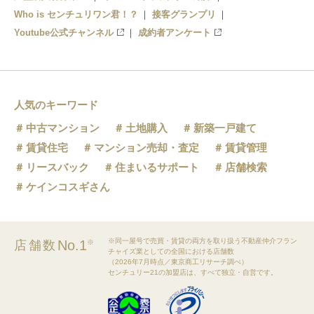
Who is センチュリワン君！？
接客グランプリ
Youtube公式チャンネル
成約者アンケート
人気のキーワード
中古マンション
土地購入
新築一戸建て
賃貸住宅
マンション売却・査定
賃貸管理
リースバック
住まいるサポート
店舗検索
ケインコスギさん
※同一屋号で売買・賃貸の両方を取り扱う不動産仲介フラン
No.1
店舗数
※
チャイズ業としての全国における店舗数
（2026年7月時点／東京商工リサーチ調べ）
センチュリー21の加盟店は、すべて独立・自営です。