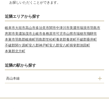
お探しいただくことができます。
近隣エリアから探す
岐阜市
大垣市
高山市
多治見市
関市
中津川市
美濃市
瑞浪市
羽島市
恵那市
美濃加茂市
土岐市
各務原市
可児市
山県市
瑞穂市
飛騨市
本巣市
羽島郡岐南町
羽島郡笠松町
養老郡養老町
不破郡垂井町
不破郡関ケ原町
安八郡神戸町
安八郡安八町
揖斐郡池田町
本巣郡北方町
近隣の駅から探す
高山本線
飛騨金山駅
焼石駅