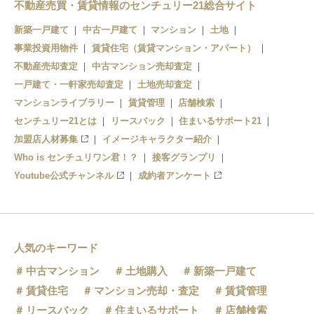
下呂駅
不動産売買・賃貸情報のセンチュリー21総合サイト
新築一戸建て
中古一戸建て
マンション
土地
禅昌寺駅
事業投資用物件
賃貸住宅（賃貸マンション・アパート）
飛騨萩原駅
不動産売却査定
中古マンション売却査定
一戸建て・一軒家売却査定
土地売却査定
上呂駅
マンションライブラリー
賃貸管理
店舗検索
センチュリー21とは
飛騨宮田駅
リースバック
住まいるサポート21
加盟店人材募集
イメージキャラクター紹介
飛騨小坂駅
Who is センチュリワン君！？
接客グランプリ
Youtube公式チャンネル
成約者アンケート
人気のキーワード
中古マンション
土地購入
新築一戸建て
賃貸住宅
マンション売却・査定
賃貸管理
リースバック
住まいるサポート
店舗検索