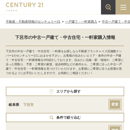
不動産・不動産情報のセンチュリー21
一戸建て・一軒家購入
中古一戸建て・中
下呂市の中古一戸建て・中古住宅・一軒家購入情報
下呂市の中古一戸建て・中古住宅・一軒家をお探しなら不動産フランチャイズ店舗数ナン
バー1のセンチュリー21におまかせ下さい。お客様の住みたいエリア・条件の中古一戸建
て・中古住宅・一軒家情報を0件紹介しております。住みたい沿線・駅・地域や、ご希望に
合った間取り、予算・ご希望の家賃、徒歩時間などの条件から、ご希望に沿った中古一戸
建て・中古住宅・一軒家情報を見つけていただけます。お客様にご希望に沿うお部屋が見
つかるようにお手伝いいたしますので、お気軽にご相談ください！
エリアから探す
変更
岐阜県
下呂市
条件で絞り込む