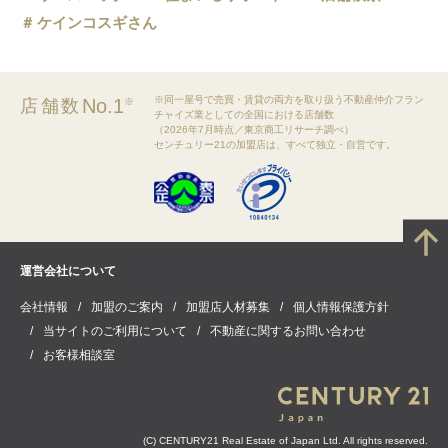
ケインコスギさん
※同一屋号で売買・賃貸の両方を取り扱う不動産仲介フラン
No.1
店舗数
※
チャイズ業としての全国における店舗数
（2026年7月時点／東京商工リサーチ調べ）
センチュリー21の加盟店は、すべて独立・自営です。
運営会社について
会社情報
加盟のご案内
加盟店人材募集
個人情報保護方針
当サイトのご利用について
不動産に関するお問い合わせ
お客様相談室
(C) CENTURY21 Real Estate of Japan Ltd. All rights reserved.