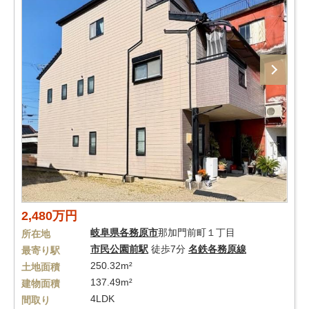
2,480万円
岐阜県
各務原市
那加門前町１丁目
所在地
市民公園前駅
徒歩7分
名鉄各務原線
最寄り駅
250.32m²
土地面積
137.49m²
建物面積
4LDK
間取り