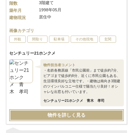
3階建て
階数
1998年05月
築年月
居住中
建物現況
画像カテゴリ
外観
間取り
駐車場
その他現地
玄関
センチュリー21ホンクメ
物件担当者コメント
・名鉄各務原線「市民公園前」まで徒歩約7分、
ピアゴまで徒歩約8分、近くに市民公園もある、
生活環境良好な立地です。・建物は南向き3階建
のツインバルコニー仕様で陽当たり良好！オシ
ャレな出窓も付いています。
センチュリー21ホンクメ 青木 孝司
物件を詳しく見る