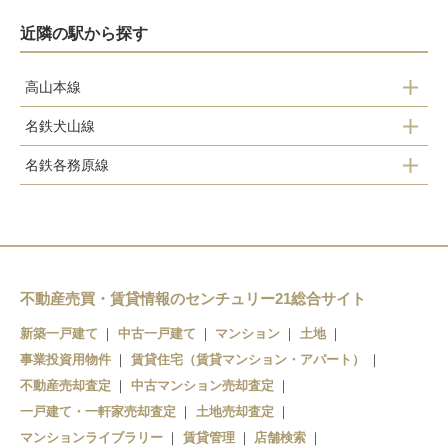
近隣の駅から探す
高山本線
名鉄犬山線
那加駅
名鉄各務原線
新鵜沼駅
蘇原駅
新加納駅
各務ケ原駅
新那加駅
鵜沼駅
市民公園前駅
不動産売買・賃貸情報のセンチュリー21総合サイト
新築一戸建て
中古一戸建て
マンション
土地
各務原市役所前駅
事業投資用物件
賃貸住宅（賃貸マンション・アパート）
六軒駅
不動産売却査定
中古マンション売却査定
一戸建て・一軒家売却査定
土地売却査定
三柿野駅
マンションライブラリー
賃貸管理
店舗検索