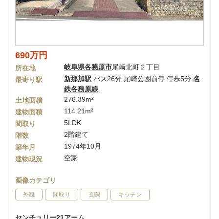
690万円
岐阜県
各務原市
尾崎北町２丁目
所在地
新那加駅
バス26分 尾崎公園前停 停歩5分
名
最寄り駅
鉄各務原線
276.39m²
土地面積
114.21m²
建物面積
5LDK
間取り
2階建て
階数
1974年10月
築年月
空家
建物現況
画像カテゴリ
外観
間取り
玄関
キッチン
センチュリー21アーム