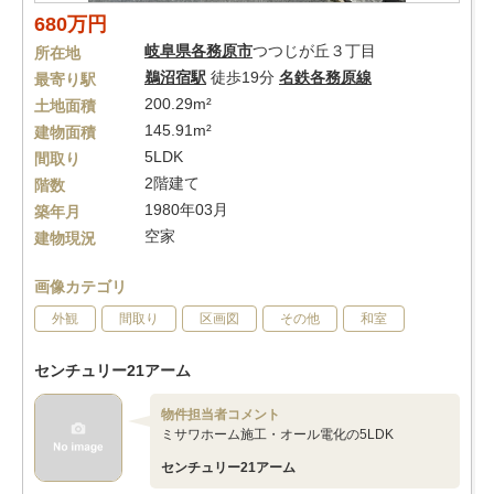
680万円
岐阜県
各務原市
つつじが丘３丁目
所在地
鵜沼宿駅
徒歩19分
名鉄各務原線
最寄り駅
200.29m²
土地面積
145.91m²
建物面積
5LDK
間取り
2階建て
階数
1980年03月
築年月
空家
建物現況
画像カテゴリ
外観
間取り
区画図
その他
和室
センチュリー21アーム
物件担当者コメント
ミサワホーム施工・オール電化の5LDK
センチュリー21アーム