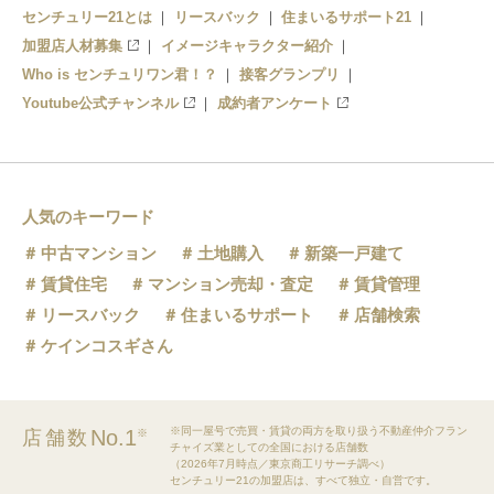
センチュリー21とは
二十軒駅
リースバック
住まいるサポート21
加盟店人材募集
イメージキャラクター紹介
名電各務原駅
Who is センチュリワン君！？
接客グランプリ
Youtube公式チャンネル
成約者アンケート
苧ケ瀬駅
羽場駅
鵜沼宿駅
人気のキーワード
中古マンション
土地購入
新築一戸建て
新鵜沼駅
賃貸住宅
マンション売却・査定
賃貸管理
リースバック
住まいるサポート
店舗検索
ケインコスギさん
※同一屋号で売買・賃貸の両方を取り扱う不動産仲介フラン
No.1
店舗数
※
チャイズ業としての全国における店舗数
（2026年7月時点／東京商工リサーチ調べ）
センチュリー21の加盟店は、すべて独立・自営です。