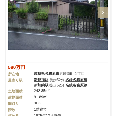
580万円
岐阜県
各務原市
尾崎南町２丁目
所在地
新那加駅
徒歩52分
名鉄各務原線
最寄り駅
新加納駅
徒歩52分
名鉄各務原線
242.85m²
土地面積
91.89m²
建物面積
3DK
間取り
1階建て
階数
1975年12月中旬