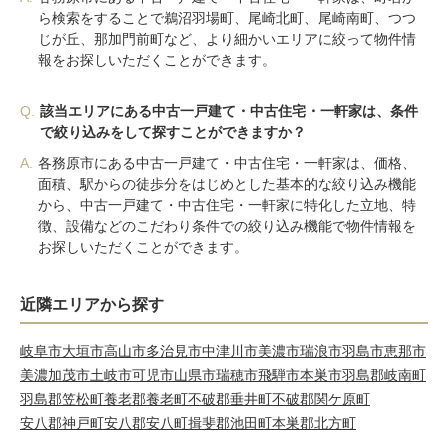
ら検索をすることで鵜沼羽場町、尾崎北町、尾崎南町、つつ
じが丘、那加門前町など、より細かいエリアに絞って物件情
報をお探しいただくことができます。
Q.
該当エリアにある中古一戸建て・中古住宅・一軒家は、条件
で絞り込みをして探すことができますか？
A.
各務原市にある中古一戸建て・中古住宅・一軒家は、価格、
面積、駅からの徒歩分をはじめとした基本的な絞り込み機能
から、中古一戸建て・中古住宅・一軒家に特化した立地、特
徴、設備などのこだわり条件での絞り込み機能で物件情報を
お探しいただくことができます。
近隣エリアから探す
岐阜市
大垣市
高山市
多治見市
中津川市
美濃市
瑞浪市
羽島市
恵那市
美濃加茂市
土岐市
可児市
山県市
瑞穂市
飛騨市
本巣市
羽島郡岐南町
羽島郡笠松町
養老郡養老町
不破郡垂井町
不破郡関ケ原町
安八郡神戸町
安八郡安八町
揖斐郡池田町
本巣郡北方町