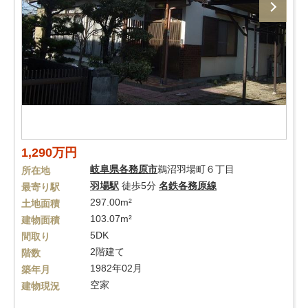
1,290万円
岐阜県
各務原市
鵜沼羽場町６丁目
所在地
羽場駅
徒歩5分
名鉄各務原線
最寄り駅
297.00m²
土地面積
103.07m²
建物面積
5DK
間取り
2階建て
階数
1982年02月
築年月
空家
建物現況