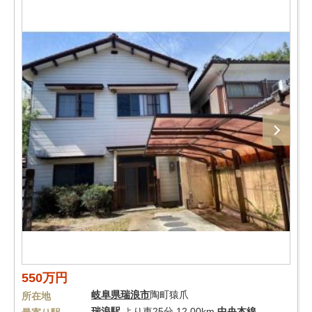
550万円
岐阜県
瑞浪市
陶町猿爪
所在地
瑞浪駅
より車25分 12.00km
中央本線