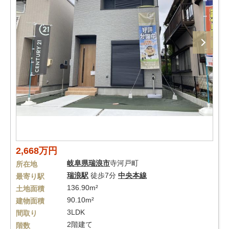
2,668万円
岐阜県
瑞浪市
寺河戸町
所在地
瑞浪駅
徒歩7分
中央本線
最寄り駅
136.90m²
土地面積
90.10m²
建物面積
3LDK
間取り
2階建て
階数