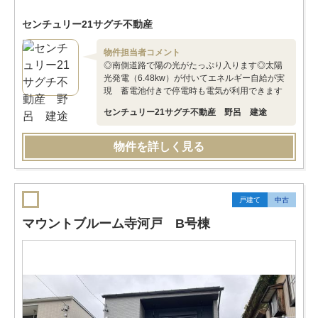
センチュリー21サグチ不動産
物件担当者コメント
◎南側道路で陽の光がたっぷり入ります◎太陽
光発電（6.48kw）が付いてエネルギー自給が実
現 蓄電池付きで停電時も電気が利用できます
センチュリー21サグチ不動産 野呂 建途
物件を詳しく見る
戸建て
中古
マウントブルーム寺河戸 B号棟