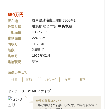
650万円
岐阜県
瑞浪市
土岐町6306番1
所在地
瑞浪駅
徒歩22分
中央本線
最寄り駅
436.47m²
土地面積
224.36m²
建物面積
11SLDK
間取り
2階建て
階数
1965年02月
築年月
空家
建物現況
画像カテゴリ
外観
間取り
リビング
洋室
和室
センチュリー21Mt.ファイブ
物件担当者コメント
土岐小学校まで徒歩10分です。商業施設が近い