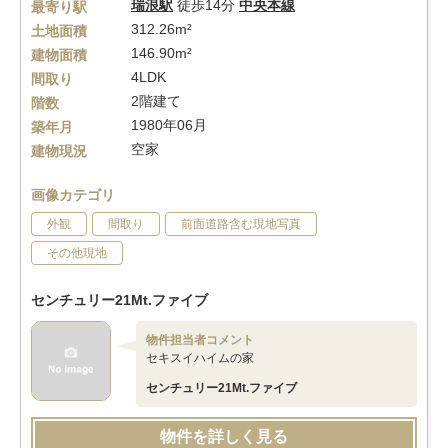
瑞浪駅
徒歩14分
中央本線
最寄り駅
312.26m²
土地面積
146.90m²
建物面積
4LDK
間取り
2階建て
階数
1980年06月
築年月
空家
建物現況
画像カテゴリ
外観
間取り
前面道路含む現地写真
その他現地
センチュリー21Mt.ファイブ
物件担当者コメント
セキスイハイムの家
センチュリー21Mt.ファイブ
物件を詳しく見る