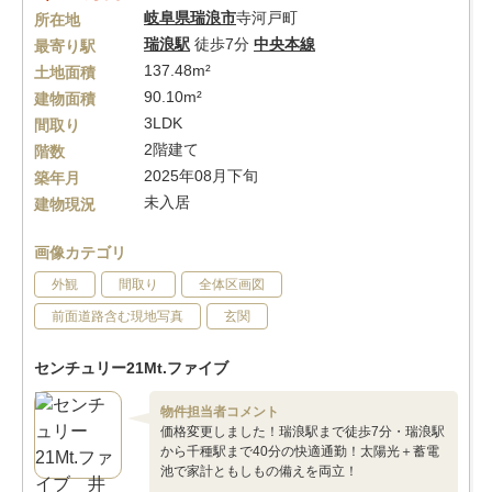
岐阜県
瑞浪市
寺河戸町
所在地
瑞浪駅
徒歩7分
中央本線
最寄り駅
137.48m²
土地面積
90.10m²
建物面積
3LDK
間取り
2階建て
階数
2025年08月下旬
築年月
未入居
建物現況
画像カテゴリ
外観
間取り
全体区画図
前面道路含む現地写真
玄関
センチュリー21Mt.ファイブ
物件担当者コメント
価格変更しました！瑞浪駅まで徒歩7分・瑞浪駅
から千種駅まで40分の快適通勤！太陽光＋蓄電
池で家計ともしもの備えを両立！