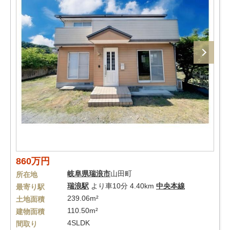
860万円
岐阜県
瑞浪市
山田町
所在地
瑞浪駅
より車10分 4.40km
中央本線
最寄り駅
239.06m²
土地面積
110.50m²
建物面積
4SLDK
間取り