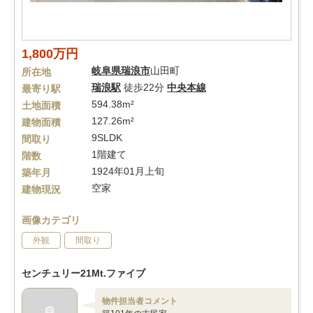
1,800万円
岐阜県
瑞浪市
山田町
所在地
瑞浪駅
徒歩22分
中央本線
最寄り駅
594.38m²
土地面積
127.26m²
建物面積
9SLDK
間取り
1階建て
階数
1924年01月上旬
築年月
空家
建物現況
画像カテゴリ
外観
間取り
センチュリー21Mt.ファイブ
物件担当者コメント